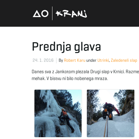
Prednja glava
24. 1. 2016
By
Robert Karu
under
Utrinki
,
Zaledeneli slap
Danes sva z Jankotom plezala Drugi slap v Krnici. Razmere 
mehak. V bistvu ni bilo nobenega mraza.