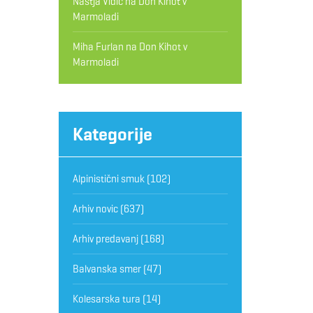
Nastja Vidic
na
Don Kihot v
Marmoladi
Miha Furlan
na
Don Kihot v
Marmoladi
Kategorije
Alpinistični smuk
(102)
Arhiv novic
(637)
Arhiv predavanj
(168)
Balvanska smer
(47)
Kolesarska tura
(14)