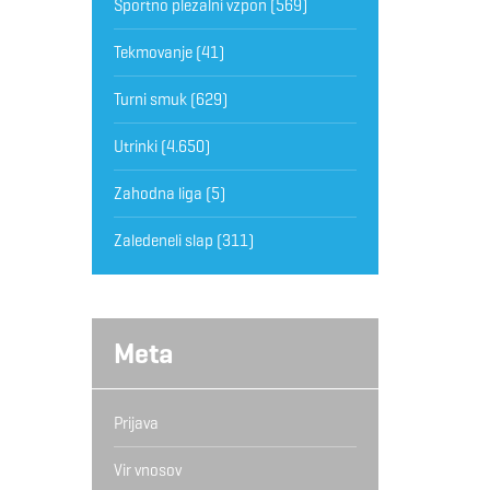
Športno plezalni vzpon
(569)
Tekmovanje
(41)
Turni smuk
(629)
Utrinki
(4.650)
Zahodna liga
(5)
Zaledeneli slap
(311)
Meta
Prijava
Vir vnosov