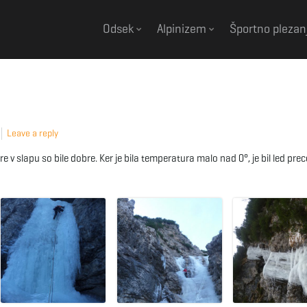
Odsek
Alpinizem
Športno plezan
Leave a reply
v slapu so bile dobre. Ker je bila temperatura malo nad 0°, je bil led prec