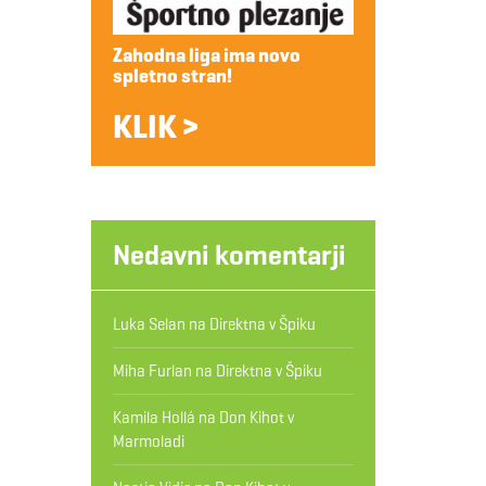
Zahodna liga ima novo
spletno stran!
KLIK >
Nedavni komentarji
Luka Selan
na
Direktna v Špiku
Miha Furlan
na
Direktna v Špiku
Kamila Hollá
na
Don Kihot v
Marmoladi