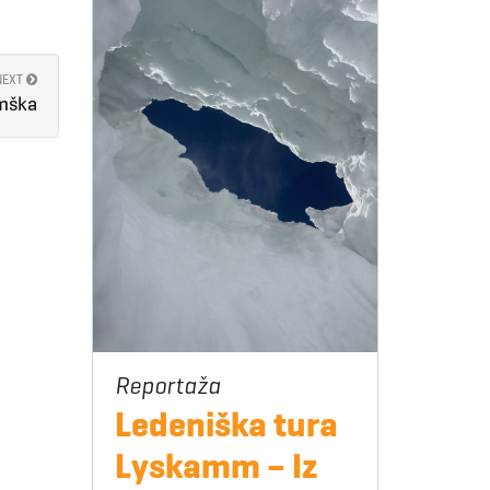
NEXT
emška
Ledeniška tura
Lyskamm – Iz