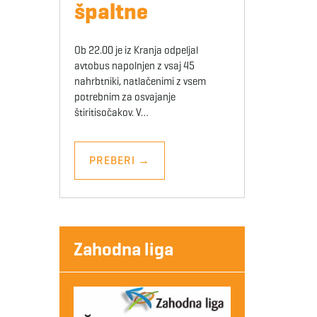
špaltne
Ob 22.00 je iz Kranja odpeljal
avtobus napolnjen z vsaj 45
nahrbtniki, natlačenimi z vsem
potrebnim za osvajanje
štiritisočakov. V…
PREBERI
→
Zahodna liga