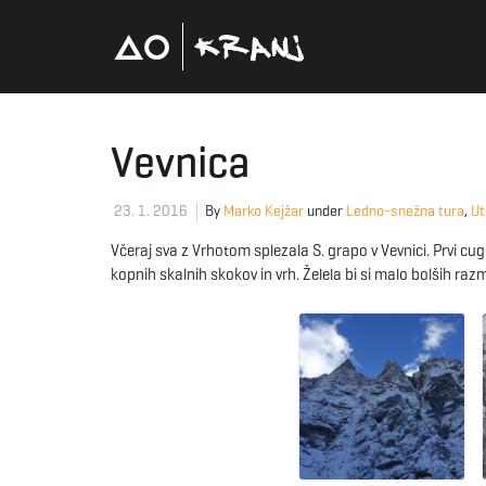
Vevnica
23. 1. 2016
By
Marko Kejžar
under
Ledno-snežna tura
,
Ut
Včeraj sva z Vrhotom splezala S. grapo v Vevnici. Prvi cu
kopnih skalnih skokov in vrh. Želela bi si malo bolših ra