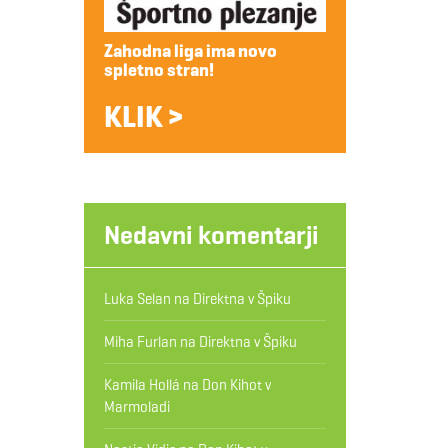
Zahodna liga ima novo
spletno stran!
KLIK >
Nedavni komentarji
Luka Selan
na
Direktna v Špiku
Miha Furlan
na
Direktna v Špiku
Kamila Hollá
na
Don Kihot v
Marmoladi