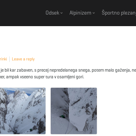
Odsek
Alpinizem
Športno plezan
rinki
Leave a reply
g je bil kar zabaven, s precej nepredelanega snega, potem malo gaženja, n
zmer, ampak vseeno super tura v osamljeni gori.