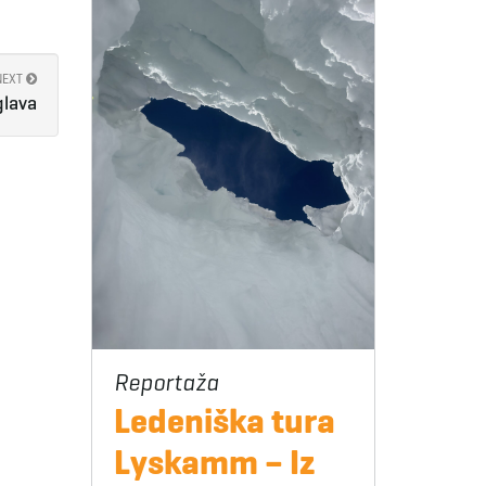
NEXT
glava
Ledeniška tura
Lyskamm – Iz