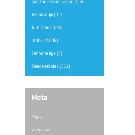
Športno plezalni vzpon
(569)
Tekmovanje
(41)
Turni smuk
(629)
Utrinki
(4.649)
Zahodna liga
(5)
Zaledeneli slap
(311)
Meta
Prijava
Vir vnosov