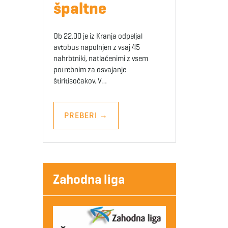
špaltne
Ob 22.00 je iz Kranja odpeljal
avtobus napolnjen z vsaj 45
nahrbtniki, natlačenimi z vsem
potrebnim za osvajanje
štiritisočakov. V…
PREBERI
→
Zahodna liga