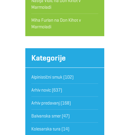
Nastja Vidic
na
Don Kihot v
Marmoladi
Miha Furlan
na
Don Kihot v
Marmoladi
Kategorije
Alpinistični smuk
(102)
Arhiv novic
(637)
Arhiv predavanj
(168)
Balvanska smer
(47)
Kolesarska tura
(14)