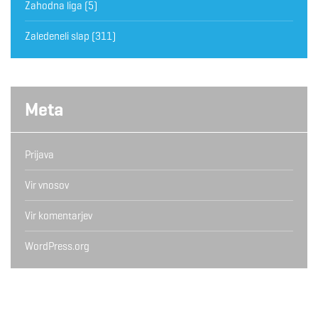
Zahodna liga
(5)
Zaledeneli slap
(311)
Meta
Prijava
Vir vnosov
Vir komentarjev
WordPress.org