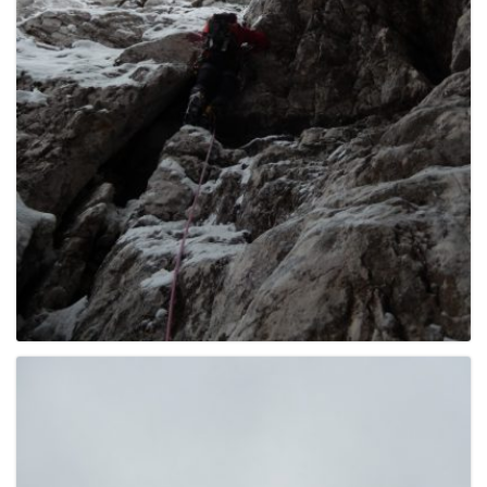
g
a
t
i
o
n