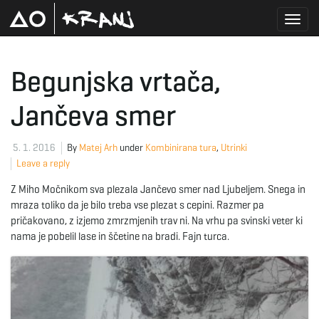
T
Begunjska vrtača,
Jančeva smer
o
5. 1. 2016
By
Matej Arh
under
Kombinirana tura
,
Utrinki
Leave a reply
g
Z Miho Močnikom sva plezala Jančevo smer nad Ljubeljem. Snega in
mraza toliko da je bilo treba vse plezat s cepini. Razmer pa
pričakovano, z izjemo zmrzmjenih trav ni. Na vrhu pa svinski veter ki
g
nama je pobelil lase in ščetine na bradi. Fajn turca.
l