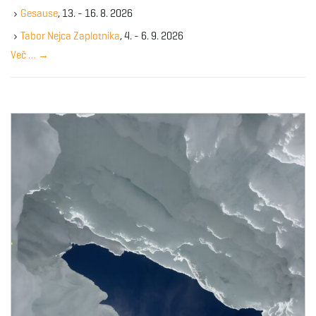
k
Gesause
, 13. - 16. 8. 2026
e
y
Tabor Nejca Zaplotnika
, 4. - 6. 9. 2026
w
Več …
→
o
r
d