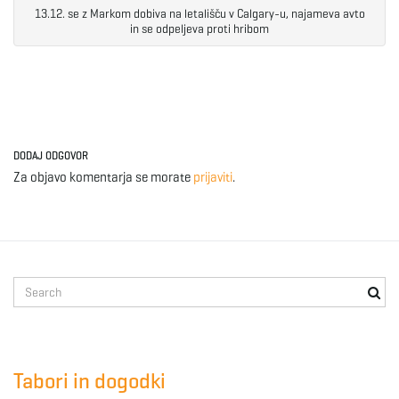
13.12. se z Markom dobiva na letališču v Calgary-u, najameva avto
in se odpeljeva proti hribom
DODAJ ODGOVOR
Za objavo komentarja se morate
prijaviti
.
S
e
a
r
c
Tabori in dogodki
h