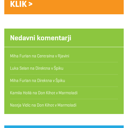
KLIK >
Nedavni komentarji
Miha Furlan
na
Centralna v Rjavini
Luka Selan
na
Direktna v Špiku
Miha Furlan
na
Direktna v Špiku
Kamila Hollá
na
Don Kihot v Marmoladi
Nastja Vidic
na
Don Kihot v Marmoladi