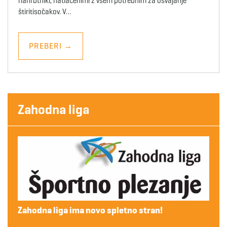
nahrbtniki, natlačenimi z vsem potrebnim za osvajanje
štiritisočakov. V…
PREBERI
→
Zahodna liga
Zahodna liga ima novo spletno stran!