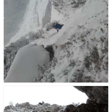
e
n
a
v
i