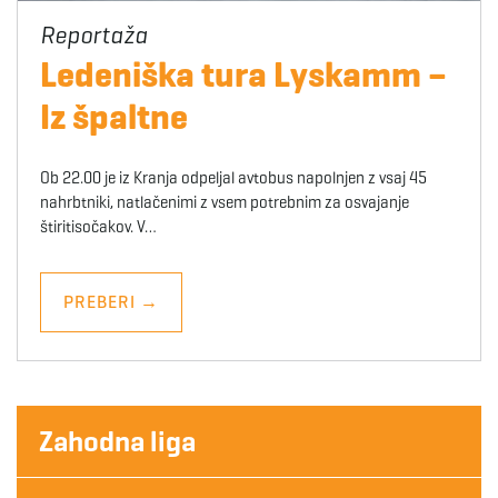
Ledeniška tura Lyskamm –
Iz špaltne
Ob 22.00 je iz Kranja odpeljal avtobus napolnjen z vsaj 45
nahrbtniki, natlačenimi z vsem potrebnim za osvajanje
štiritisočakov. V…
PREBERI
→
Zahodna liga