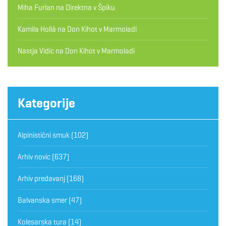
Miha Furlan
na
Direktna v Špiku
Kamila Hollá
na
Don Kihot v Marmoladi
Nastja Vidic
na
Don Kihot v Marmoladi
Kategorije
Alpinistični smuk
(102)
Arhiv novic
(637)
Arhiv predavanj
(168)
Balvanska smer
(47)
Kolesarska tura
(14)