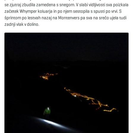
se zjutraj zbudila zamedena s snegom. V slabi vidljivosti sva poizkala
začetek Whymper koluarja in po njem sestopila s spusti po vrvi. S
e
šprintom po lestvah nazaj na Montenvers pa sva na srečo ujela tudi
zadnji vlak v dolino.
n
a
v
i