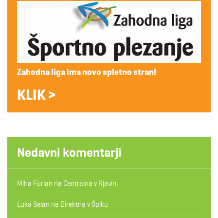
Zahodna liga ima novo spletno stran!
KLIK >
Nedavni komentarji
Miha Furlan
na
Centralna v Rjavini
Luka Selan
na
Direktna v Špiku