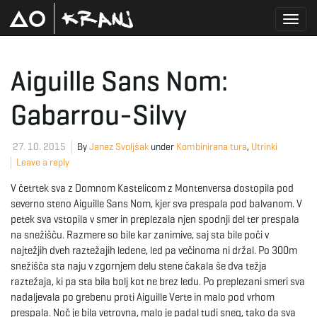
T
Aiguille Sans Nom:
Gabarrou-Silvy
o
27. 10. 2015
By
Janez Svoljšak
under
Kombinirana tura
,
Utrinki
Leave a reply
g
V četrtek sva z Domnom Kastelicom z Montenversa dostopila pod
severno steno Aiguille Sans Nom, kjer sva prespala pod balvanom. V
petek sva vstopila v smer in preplezala njen spodnji del ter prespala
g
na snežišču. Razmere so bile kar zanimive, saj sta bile poči v
najtežjih dveh raztežajih ledene, led pa večinoma ni držal. Po 300m
snežišča sta naju v zgornjem delu stene čakala še dva težja
raztežaja, ki pa sta bila bolj kot ne brez ledu. Po preplezani smeri sva
l
nadaljevala po grebenu proti Aiguille Verte in malo pod vrhom
prespala. Noč je bila vetrovna, malo je padal tudi sneg, tako da sva