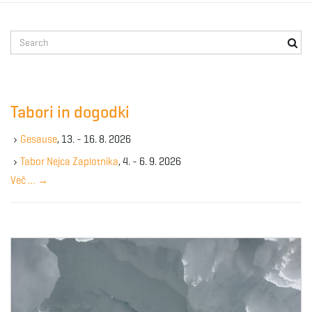
S
e
a
r
c
Tabori in dogodki
h
k
Gesause
, 13. - 16. 8. 2026
e
y
Tabor Nejca Zaplotnika
, 4. - 6. 9. 2026
w
Več …
→
o
r
d