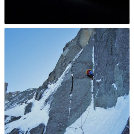
g
a
t
i
o
n