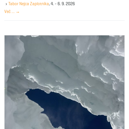
y
Tabor Nejca Zaplotnika
, 4. - 6. 9. 2026
w
Več …
→
o
r
d