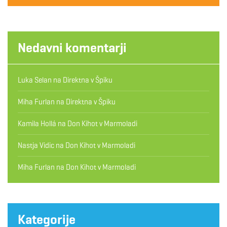
Nedavni komentarji
Luka Selan
na
Direktna v Špiku
Miha Furlan
na
Direktna v Špiku
Kamila Hollá
na
Don Kihot v Marmoladi
Nastja Vidic
na
Don Kihot v Marmoladi
Miha Furlan
na
Don Kihot v Marmoladi
Kategorije