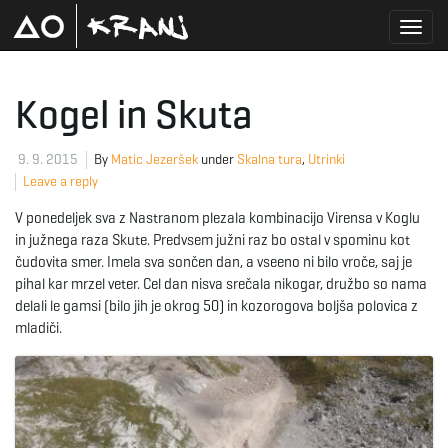
T
Kogel in Skuta
o
9. 9. 2015
By
Matic Jezeršek
under
Skalna tura
,
Utrinki
Leave a reply
V ponedeljek sva z Nastranom plezala kombinacijo Virensa v Koglu
g
in južnega raza Skute. Predvsem južni raz bo ostal v spominu kot
čudovita smer. Imela sva sončen dan, a vseeno ni bilo vroče, saj je
pihal kar mrzel veter. Cel dan nisva srečala nikogar, družbo so nama
delali le gamsi (bilo jih je okrog 50) in kozorogova boljša polovica z
g
mladiči.
l