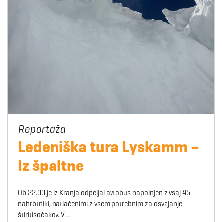
Ledeniška tura Lyskamm –
Iz špaltne
Ob 22.00 je iz Kranja odpeljal avtobus napolnjen z vsaj 45
nahrbtniki, natlačenimi z vsem potrebnim za osvajanje
štiritisočakov. V…