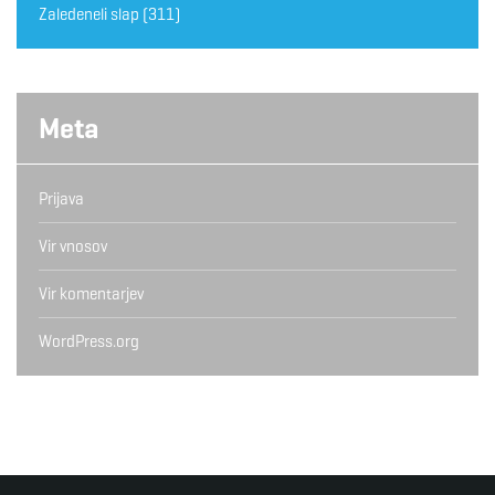
Zaledeneli slap
(311)
Meta
Prijava
Vir vnosov
Vir komentarjev
WordPress.org