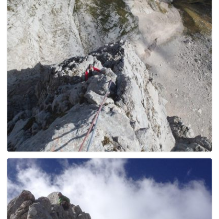
g
a
t
i
o
n