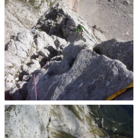
e
n
a
v
i