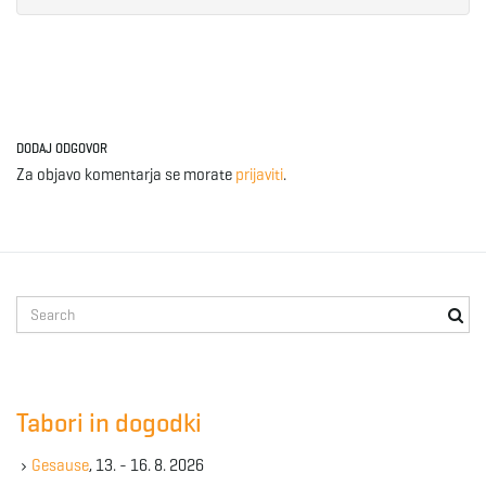
DODAJ ODGOVOR
Za objavo komentarja se morate
prijaviti
.
S
e
a
r
c
Tabori in dogodki
h
k
Gesause
, 13. - 16. 8. 2026
e