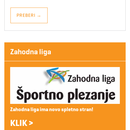
PREBERI
→
Zahodna liga
Zahodna liga ima novo spletno stran!
KLIK >