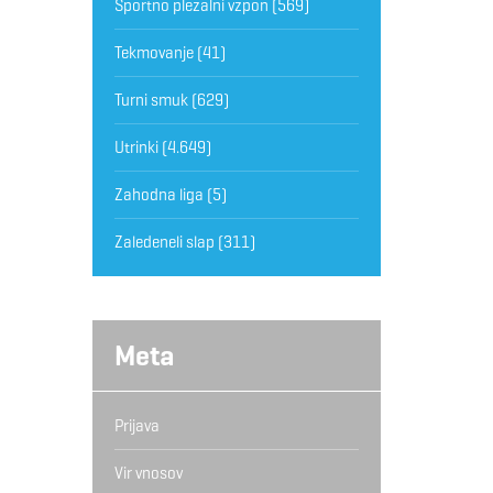
Športno plezalni vzpon
(569)
Tekmovanje
(41)
Turni smuk
(629)
Utrinki
(4.649)
Zahodna liga
(5)
Zaledeneli slap
(311)
Meta
Prijava
Vir vnosov