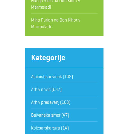
Nastja Vidic
na
Don Kihot v
Marmoladi
Miha Furlan
na
Don Kihot v
Marmoladi
Kategorije
Alpinistični smuk
(102)
Arhiv novic
(637)
Arhiv predavanj
(168)
Balvanska smer
(47)
Kolesarska tura
(14)