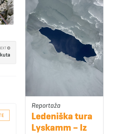
NEXT
Skuta
Ledeniška tura
TE
Lyskamm – Iz