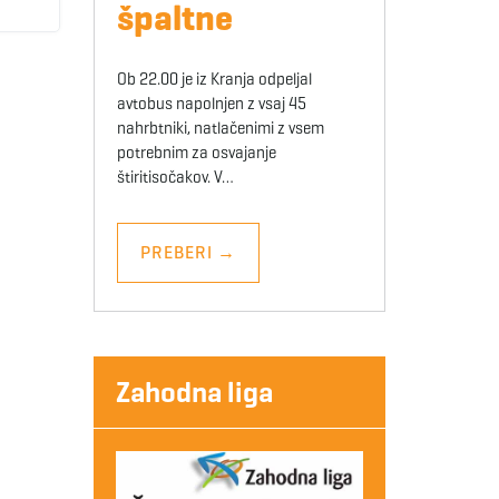
špaltne
Ob 22.00 je iz Kranja odpeljal
avtobus napolnjen z vsaj 45
nahrbtniki, natlačenimi z vsem
potrebnim za osvajanje
štiritisočakov. V…
PREBERI
→
Zahodna liga