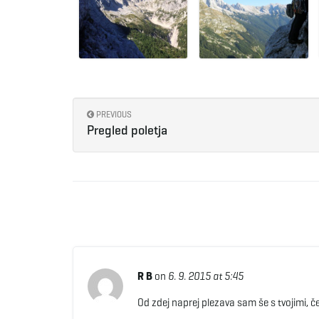
PREVIOUS
Pregled poletja
R B
on
6. 9. 2015 at 5:45
Od zdej naprej plezava sam še s tvojimi, č