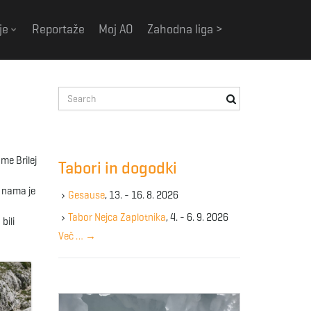
je
Reportaže
Moj AO
Zahodna liga >
S
e
a
r
c
 me Brilej
Tabori in dogodki
h
k
a nama je
Gesause
, 13. - 16. 8. 2026
e
y
Tabor Nejca Zaplotnika
, 4. - 6. 9. 2026
bili
w
Več …
→
o
r
d