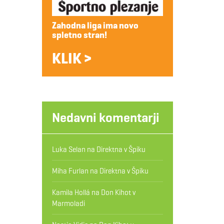
Zahodna liga ima novo
spletno stran!
KLIK >
Nedavni komentarji
Luka Selan
na
Direktna v Špiku
Miha Furlan
na
Direktna v Špiku
Kamila Hollá
na
Don Kihot v
Marmoladi