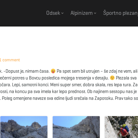
Odsek
Alpinizem
Športno plezan
1 comment
ek. -Dopust je, nimam časa.
Pa spet sem bil utrujen – še zdaj ne vem, ali
l večerni potres u Bovcu posledica mojega tresenja v detajlu.
Plezala sva
očara. Lepi, samotni konci. Meni super smer, dobra skala, res lepa tura. Z
trosti, na koncu pa sva imela kar lepo prednost. Ob najinem sestopu nas je
. Poleg omenjene naveze sva edine ljudi srečala na Zapotoku. Prav tako so 