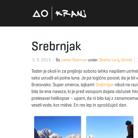
Srebrnjak
5. 9. 2015
By
Janez Nastran
under
Skalna tura
,
Utrinki
Teden je okoli in za prejšnjo soboto lahko napišem utrin
tako utrudil ali polna luna. Je pa logično povzel, da je bi
Bratovsko. Super smerca, lajkam!
Srebrnjak
nikoli ne raz
bila še ena naveza, ki je pred vstopom dajala občutek hi
preletaval helikopter – upam, da ni bilo kaj z zanamcema
veseli vode, kot midva. En res lep in sproščujoč dan.