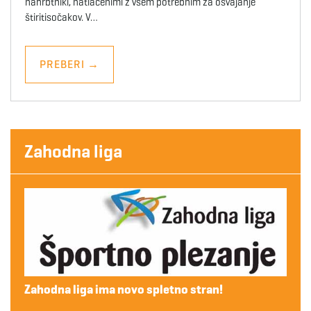
nahrbtniki, natlačenimi z vsem potrebnim za osvajanje
štiritisočakov. V…
PREBERI
→
Zahodna liga
Zahodna liga ima novo spletno stran!