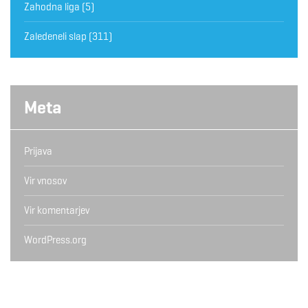
Zahodna liga
(5)
Zaledeneli slap
(311)
Meta
Prijava
Vir vnosov
Vir komentarjev
WordPress.org