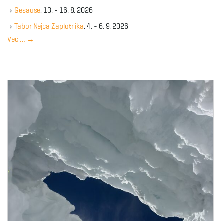
k
Gesause
, 13. - 16. 8. 2026
e
y
Tabor Nejca Zaplotnika
, 4. - 6. 9. 2026
w
Več …
→
o
r
d