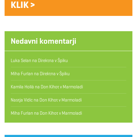
KLIK >
Nedavni komentarji
Luka Selan
na
Direktna v Špiku
Miha Furlan
na
Direktna v Špiku
Kamila Hollá
na
Don Kihot v Marmoladi
Nastja Vidic
na
Don Kihot v Marmoladi
Miha Furlan
na
Don Kihot v Marmoladi