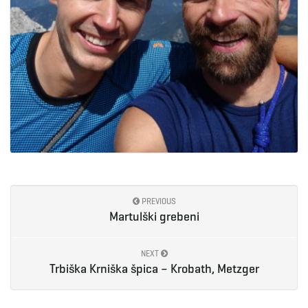
PREVIOUS
Martulški grebeni
NEXT
Trbiška Krniška špica – Krobath, Metzger