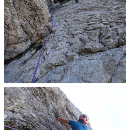
e
n
a
v
i