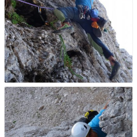
g
a
t
i
o
n