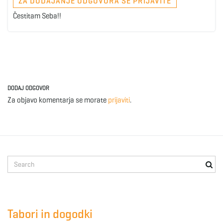
ZA DODAJANJE ODGOVORA SE PRIJAVITE
Čestitam Seba!!
DODAJ ODGOVOR
Za objavo komentarja se morate
prijaviti
.
S
e
a
r
c
Tabori in dogodki
h