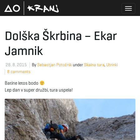
T
Dolška Škrbina – Ekar
Jamnik
o
28. 8. 2015
By
Sebastjan Potočnik
under
Skalna tura
,
Utrinki
8 comments
g
Batine letos bodo
Lep dan v super družbi, tura uspela!
g
l