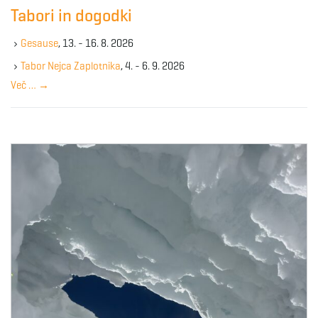
c
Tabori in dogodki
h
k
Gesause
, 13. - 16. 8. 2026
e
y
Tabor Nejca Zaplotnika
, 4. - 6. 9. 2026
w
Več …
→
o
r
d