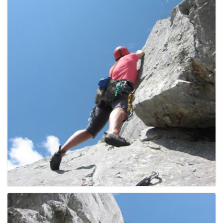
e
n
a
v
i