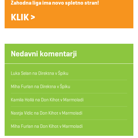
Zahodna liga ima novo spletno stran!
KLIK >
Nedavni komentarji
Luka Selan
na
Direktna v Špiku
Miha Furlan
na
Direktna v Špiku
Kamila Hollá
na
Don Kihot v Marmoladi
Nastja Vidic
na
Don Kihot v Marmoladi
Miha Furlan
na
Don Kihot v Marmoladi