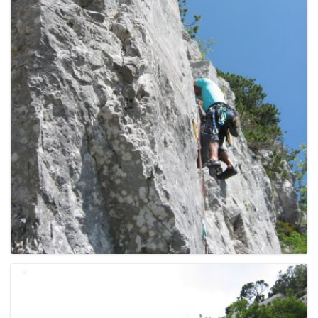
g
a
t
i
o
n