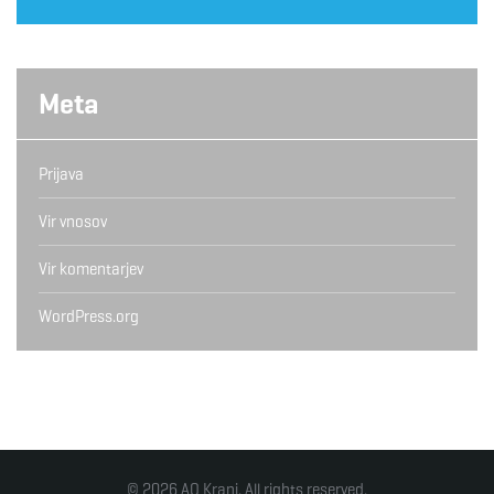
Meta
Prijava
Vir vnosov
Vir komentarjev
WordPress.org
© 2026 AO Kranj. All rights reserved.