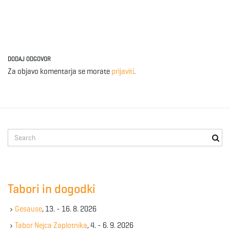
DODAJ ODGOVOR
Za objavo komentarja se morate
prijaviti
.
S
e
a
r
c
Tabori in dogodki
h
k
Gesause
, 13. - 16. 8. 2026
e
y
Tabor Nejca Zaplotnika
, 4. - 6. 9. 2026