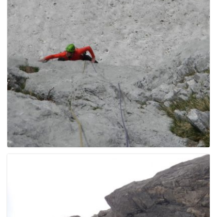
e
n
a
v
i