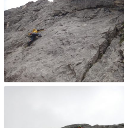
g
a
t
i
o
n