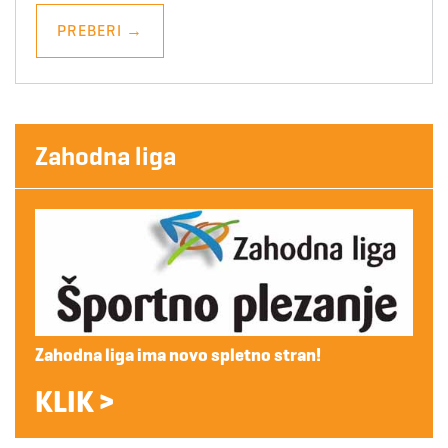
PREBERI
→
Zahodna liga
Zahodna liga ima novo spletno stran!
KLIK >