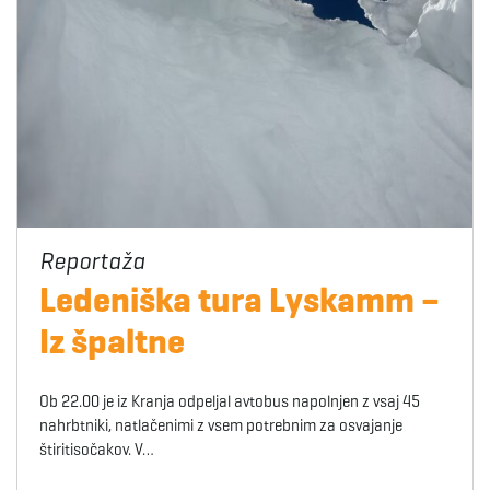
Ledeniška tura Lyskamm –
Iz špaltne
Ob 22.00 je iz Kranja odpeljal avtobus napolnjen z vsaj 45
nahrbtniki, natlačenimi z vsem potrebnim za osvajanje
štiritisočakov. V…