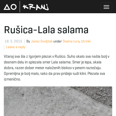
T
Rušica-Lala salama
o
18. 5. 2015
By
Janez Svoljšak
under
Skalna tura
,
Utrinki
Leave a reply
Včeraj sva šla z Igorjem plezat v Rušico. Suho skalo sva našla bolj v
g
desnem delu in splezala smer Lala salama. Smer je lepa, skala
dobra, razen dober meter naloženih blokov v petem raztežaju.
Opremljna je bolj malo, tako da prav pridejo tudi klini. Plezala sva
izmenično.
g
l