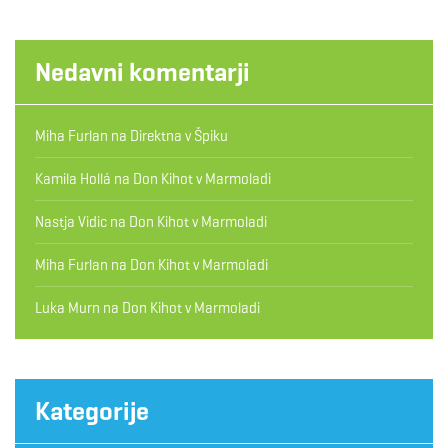
Nedavni komentarji
Miha Furlan
na
Direktna v Špiku
Kamila Hollá
na
Don Kihot v Marmoladi
Nastja Vidic
na
Don Kihot v Marmoladi
Miha Furlan
na
Don Kihot v Marmoladi
Luka Murn
na
Don Kihot v Marmoladi
Kategorije