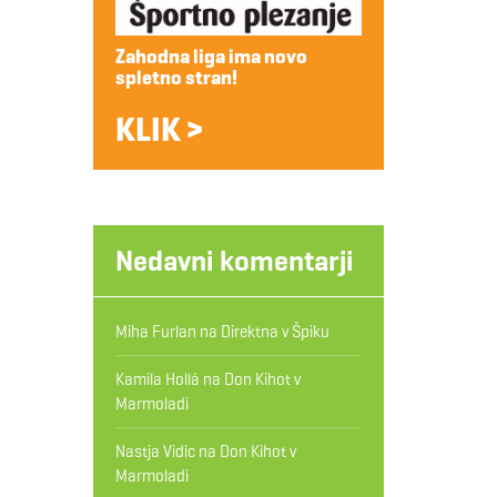
Zahodna liga ima novo
spletno stran!
KLIK >
Nedavni komentarji
Miha Furlan
na
Direktna v Špiku
Kamila Hollá
na
Don Kihot v
Marmoladi
Nastja Vidic
na
Don Kihot v
Marmoladi