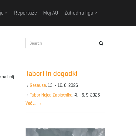
je
Reportaže
Moj AO
Zahodna liga >
S
e
a
r
c
a
Tabori in dogodki
h
 najbolj
k
Gesause
, 13. - 16. 8. 2026
e
y
Tabor Nejca Zaplotnika
, 4. - 6. 9. 2026
w
Več …
→
o
r
d