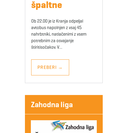
špaltne
Ob 22.00 je iz Kranja odpeljal
avtobus napolnjen z vsaj 45
nahrbtniki, natlačenimi z vsem
potrebnim za osvajanje
štiritisočakov. V…
PREBERI
→
Zahodna liga