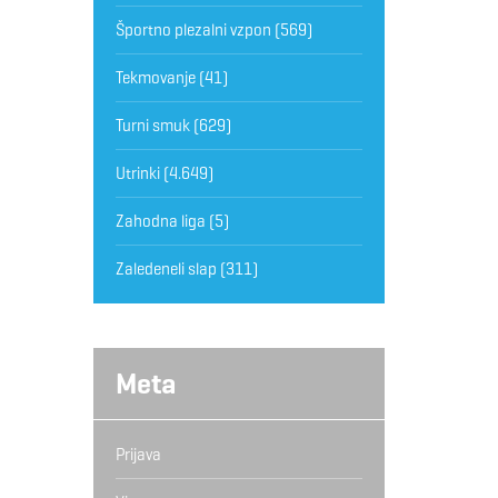
Športno plezalni vzpon
(569)
Tekmovanje
(41)
Turni smuk
(629)
Utrinki
(4.649)
Zahodna liga
(5)
Zaledeneli slap
(311)
Meta
Prijava