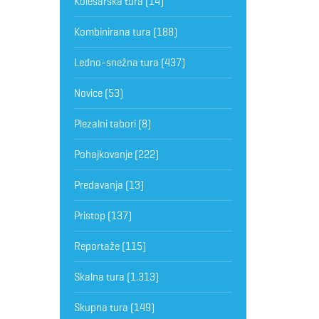
Kolesarska tura
(14)
Kombinirana tura
(188)
Ledno-snežna tura
(437)
Novice
(53)
Plezalni tabori
(8)
Pohajkovanje
(222)
Predavanja
(13)
Pristop
(137)
Reportaže
(115)
Skalna tura
(1.313)
Skupna tura
(149)