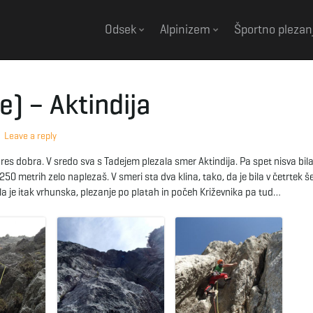
Odsek
Alpinizem
Športno plezan
e) – Aktindija
Leave a reply
e res dobra. V sredo sva s Tadejem plezala smer Aktindija. Pa spet nisva bil
50 metrih zelo naplezaš. V smeri sta dva klina, tako, da je bila v četrtek še
la je itak vrhunska, plezanje po platah in počeh Križevnika pa tud…