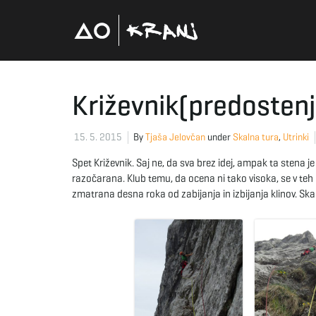
Križevnik(predostenj
15. 5. 2015
By
Tjaša Jelovčan
under
Skalna tura
,
Utrinki
Spet Križevnik. Saj ne, da sva brez idej, ampak ta stena j
razočarana. Klub temu, da ocena ni tako visoka, se v teh 2
zmatrana desna roka od zabijanja in izbijanja klinov. Ska