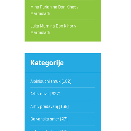
Miha Furlan
na
Don Kihot v
Marmoladi
Luka Murn
na
Don Kihot v
Marmoladi
Kategorije
Alpinistični smuk
(102)
Arhiv novic
(637)
Arhiv predavanj
(168)
Balvanska smer
(47)