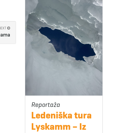
NEXT
alama
Ledeniška tura
Lyskamm – Iz