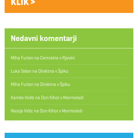
KLIK >
Nedavni komentarji
Miha Furlan
na
Centralna v Rjavini
Luka Selan
na
Direktna v Špiku
Miha Furlan
na
Direktna v Špiku
Kamila Hollá
na
Don Kihot v Marmoladi
Nastja Vidic
na
Don Kihot v Marmoladi