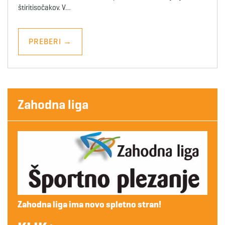
štiritisočakov. V…
PREBERI
→
Zahodna liga
Zahodna liga ima novo spletno stran!