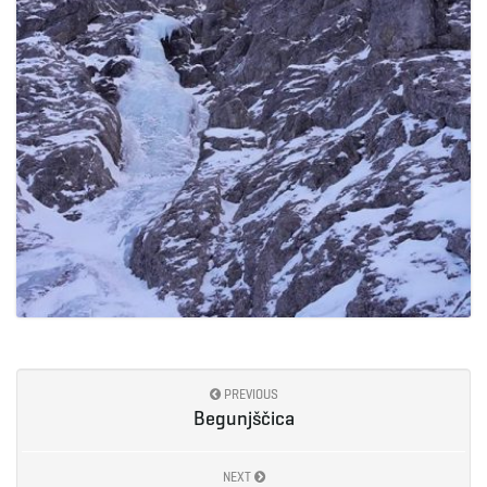
g
a
t
i
o
PREVIOUS
Begunjščica
NEXT
n