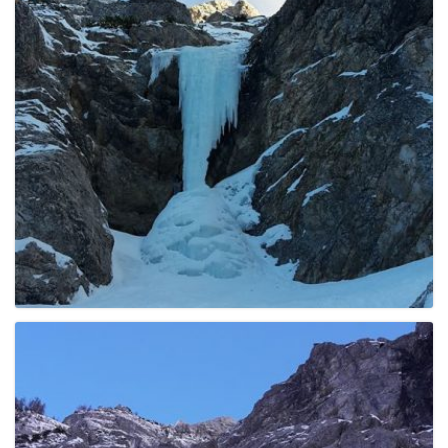
e
n
a
v
i