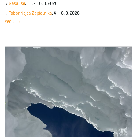
Gesause
, 13. - 16. 8. 2026
e
y
Tabor Nejca Zaplotnika
, 4. - 6. 9. 2026
w
Več …
→
o
r
d