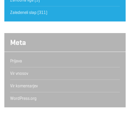
Zaledeneli slap
(311)
Meta
Prijava
Vir vnosov
Vir komentarjev
WordPress.org