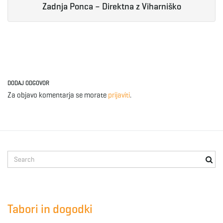
Zadnja Ponca – Direktna z Viharniško
DODAJ ODGOVOR
Za objavo komentarja se morate
prijaviti
.
S
e
a
r
c
Tabori in dogodki
h
k