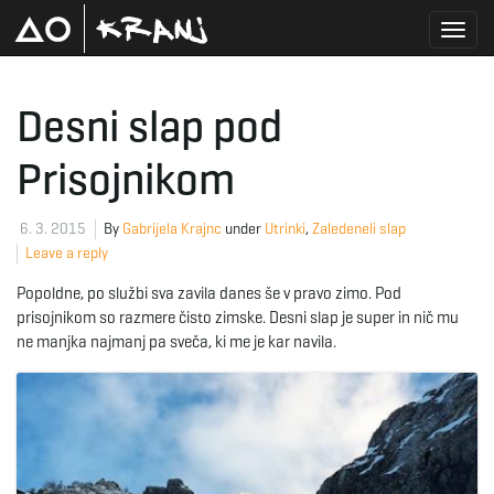
T
Desni slap pod
Prisojnikom
o
6. 3. 2015
By
Gabrijela Krajnc
under
Utrinki
,
Zaledeneli slap
Leave a reply
g
Popoldne, po službi sva zavila danes še v pravo zimo. Pod
prisojnikom so razmere čisto zimske. Desni slap je super in nič mu
ne manjka najmanj pa sveča, ki me je kar navila.
g
l