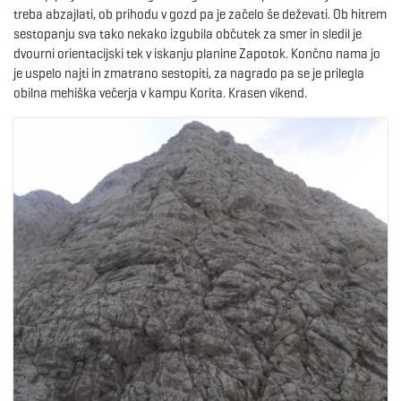
treba abzajlati, ob prihodu v gozd pa je začelo še deževati. Ob hitrem
sestopanju sva tako nekako izgubila občutek za smer in sledil je
e
dvourni orientacijski tek v iskanju planine Zapotok. Končno nama jo
je uspelo najti in zmatrano sestopiti, za nagrado pa se je prilegla
obilna mehiška večerja v kampu Korita. Krasen vikend.
n
a
v
i