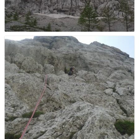
g
a
t
i
o
n