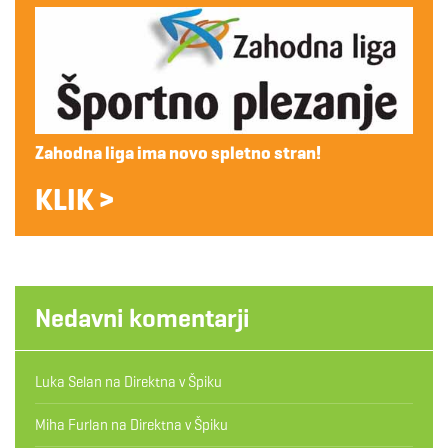
Zahodna liga ima novo spletno stran!
KLIK >
Nedavni komentarji
Luka Selan
na
Direktna v Špiku
Miha Furlan
na
Direktna v Špiku