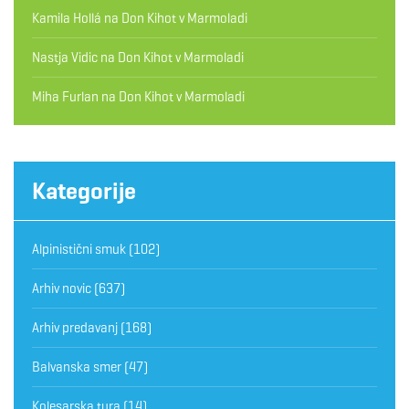
Kamila Hollá
na
Don Kihot v Marmoladi
Nastja Vidic
na
Don Kihot v Marmoladi
Miha Furlan
na
Don Kihot v Marmoladi
Kategorije
Alpinistični smuk
(102)
Arhiv novic
(637)
Arhiv predavanj
(168)
Balvanska smer
(47)
Kolesarska tura
(14)