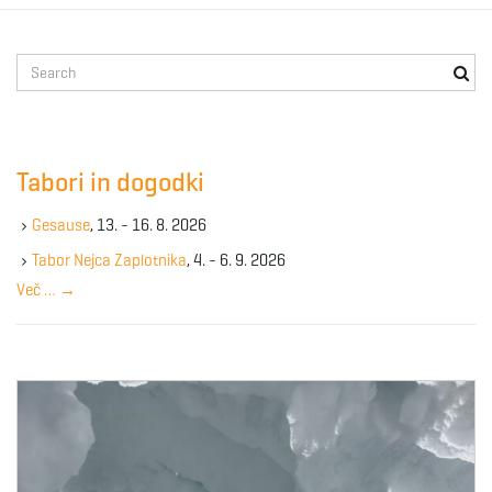
S
e
a
r
c
Tabori in dogodki
h
k
Gesause
, 13. - 16. 8. 2026
e
y
Tabor Nejca Zaplotnika
, 4. - 6. 9. 2026
w
Več …
→
o
r
d