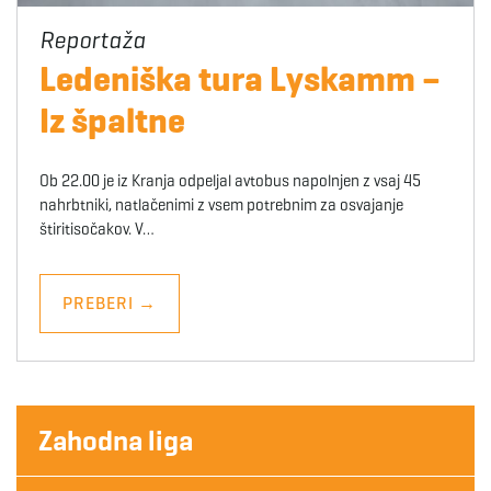
Ledeniška tura Lyskamm –
Iz špaltne
Ob 22.00 je iz Kranja odpeljal avtobus napolnjen z vsaj 45
nahrbtniki, natlačenimi z vsem potrebnim za osvajanje
štiritisočakov. V…
PREBERI
→
Zahodna liga