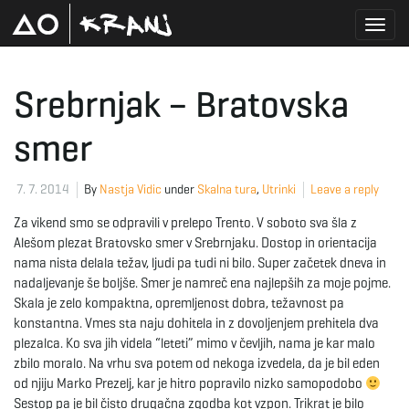
T
Srebrnjak – Bratovska
smer
o
7. 7. 2014
By
Nastja Vidic
under
Skalna tura
,
Utrinki
Leave a reply
g
Za vikend smo se odpravili v prelepo Trento. V soboto sva šla z
Alešom plezat Bratovsko smer v Srebrnjaku. Dostop in orientacija
nama nista delala težav, ljudi pa tudi ni bilo. Super začetek dneva in
nadaljevanje še boljše. Smer je namreč ena najlepših za moje pojme.
g
Skala je zelo kompaktna, opremljenost dobra, težavnost pa
konstantna. Vmes sta naju dohitela in z dovoljenjem prehitela dva
plezalca. Ko sva jih videla “leteti” mimo v čevljih, nama je kar malo
zbilo moralo. Na vrhu sva potem od nekoga izvedela, da je bil eden
l
od njiju Marko Prezelj, kar je hitro popravilo nizko samopodobo
Sestop pa je bil čisto drugačna zgodba kot vzpon. Trikrat je bilo