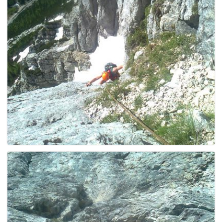
g
a
t
i
o
n