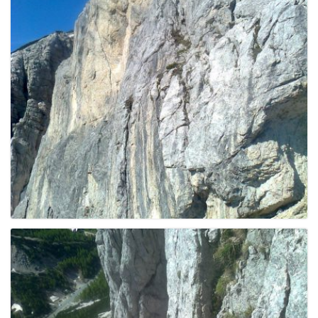
e
n
a
v
i