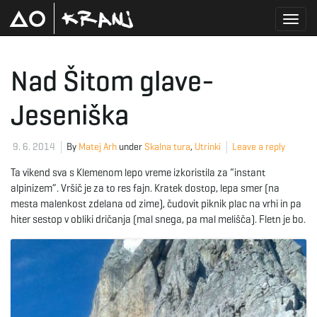
T
Nad Šitom glave-
Jeseniška
o
9. 6. 2014
By
Matej Arh
under
Skalna tura
,
Utrinki
Leave a reply
g
Ta vikend sva s Klemenom lepo vreme izkoristila za “instant
alpinizem”. Vršič je za to res fajn. Kratek dostop, lepa smer (na
mesta malenkost zdelana od zime), čudovit piknik plac na vrhi in pa
hiter sestop v obliki dričanja (mal snega, pa mal melišča). Fletn je bo.
g
l