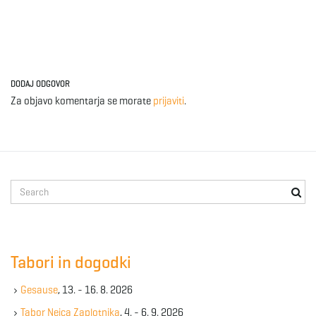
DODAJ ODGOVOR
Za objavo komentarja se morate
prijaviti
.
S
e
a
r
c
Tabori in dogodki
h
k
Gesause
, 13. - 16. 8. 2026
e
y
Tabor Nejca Zaplotnika
, 4. - 6. 9. 2026