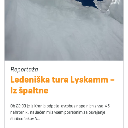
Ledeniška tura Lyskamm –
Iz špaltne
Ob 22.00 je iz Kranja odpeljal avtobus napolnjen z vsaj 45
nahrbtniki, natlačenimi z vsem potrebnim za osvajanje
štiritisočakov. V…