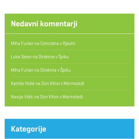
Nedavni komentarji
Miha Furlan
na
Centralna v Rjavini
Luka Selan
na
Direktna v Špiku
Miha Furlan
na
Direktna v Špiku
Kamila Hollá
na
Don Kihot v Marmoladi
Nastja Vidic
na
Don Kihot v Marmoladi
Kategorije