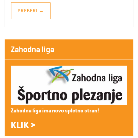
PREBERI
→
Zahodna liga
Zahodna liga ima novo spletno stran!
KLIK >