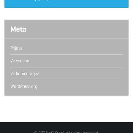
Meta
Prijava
Vir vnosov
Vir komentarjev
WordPress.org
© 2026 AO Kranj. All rights reserved.