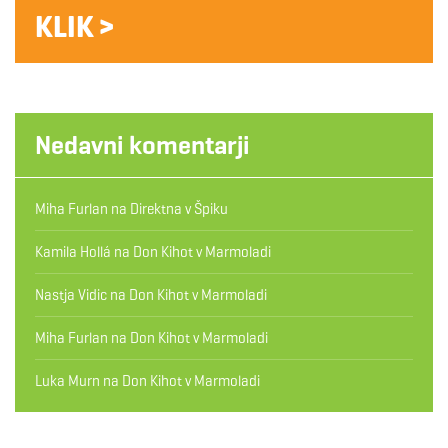
KLIK >
Nedavni komentarji
Miha Furlan
na
Direktna v Špiku
Kamila Hollá
na
Don Kihot v Marmoladi
Nastja Vidic
na
Don Kihot v Marmoladi
Miha Furlan
na
Don Kihot v Marmoladi
Luka Murn
na
Don Kihot v Marmoladi