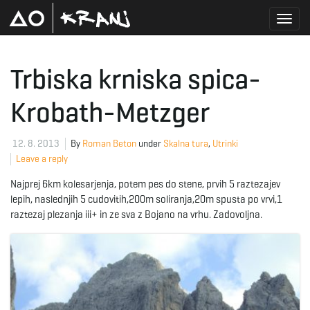
T
Trbiska krniska spica-
Krobath-Metzger
o
12. 8. 2013
By
Roman Beton
under
Skalna tura
,
Utrinki
Leave a reply
g
Najprej 6km kolesarjenja, potem pes do stene, prvih 5 raztezajev
lepih, naslednjih 5 cudovitih,200m soliranja,20m spusta po vrvi,1
raztezaj plezanja iii+ in ze sva z Bojano na vrhu. Zadovoljna.
g
l