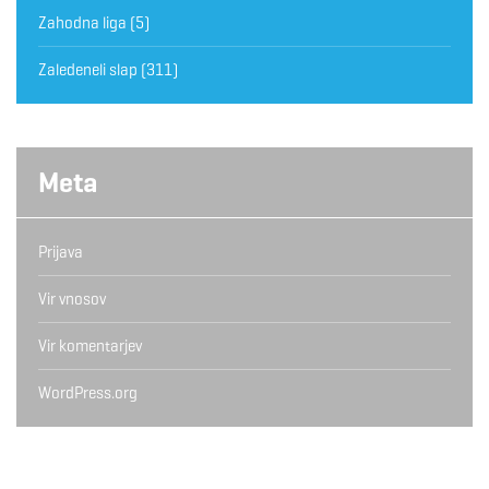
Zahodna liga
(5)
Zaledeneli slap
(311)
Meta
Prijava
Vir vnosov
Vir komentarjev
WordPress.org