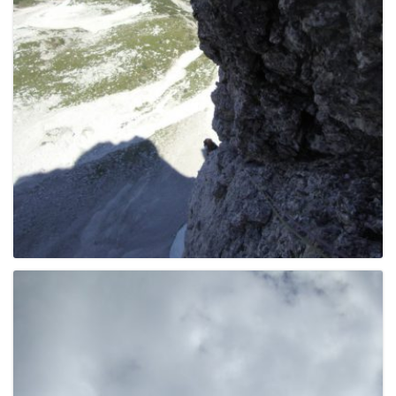
g
a
t
i
o
n