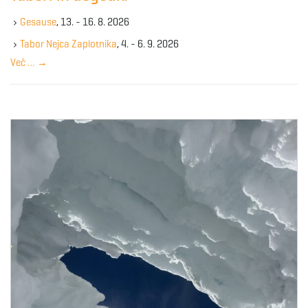
k
Gesause
, 13. - 16. 8. 2026
e
y
Tabor Nejca Zaplotnika
, 4. - 6. 9. 2026
w
Več …
→
o
r
d