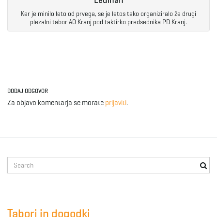
Ledinah
Ker je minilo leto od prvega, se je letos tako organiziralo že drugi
plezalni tabor AO Kranj pod taktirko predsednika PD Kranj.
DODAJ ODGOVOR
Za objavo komentarja se morate
prijaviti
.
S
e
a
r
c
Tabori in dogodki
h