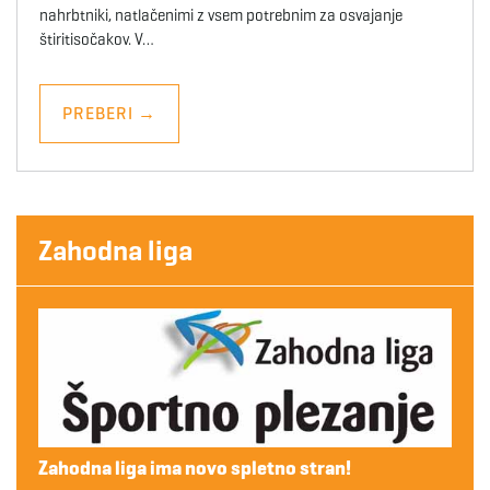
nahrbtniki, natlačenimi z vsem potrebnim za osvajanje
štiritisočakov. V…
PREBERI
→
Zahodna liga
Zahodna liga ima novo spletno stran!