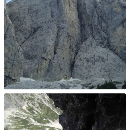
e
n
a
v
i