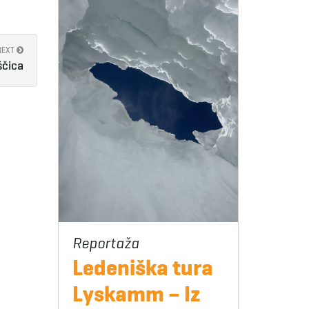
NEXT
ščica
Ledeniška tura
Lyskamm – Iz