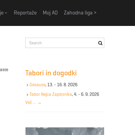
je
Reportaže
Moj AO
Zahodna liga >
S
e
a
r
c
taste
Tabori in dogodki
h
k
Gesause
, 13. - 16. 8. 2026
e
y
Tabor Nejca Zaplotnika
, 4. - 6. 9. 2026
w
Več …
→
o
r
d