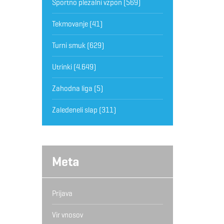
Športno plezalni vzpon
(569)
Tekmovanje
(41)
Turni smuk
(629)
Utrinki
(4.649)
Zahodna liga
(5)
Zaledeneli slap
(311)
Meta
Prijava
Vir vnosov