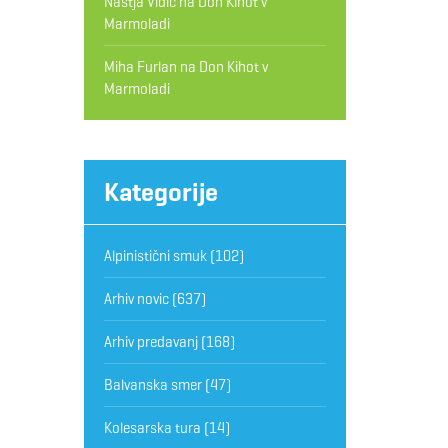
Nastja Vidic
na
Don Kihot v
Marmoladi
Miha Furlan
na
Don Kihot v
Marmoladi
Kategorije
Alpinistični smuk
(102)
Arhiv novic
(637)
Arhiv predavanj
(168)
Balvanska smer
(47)
Kolesarska tura
(14)