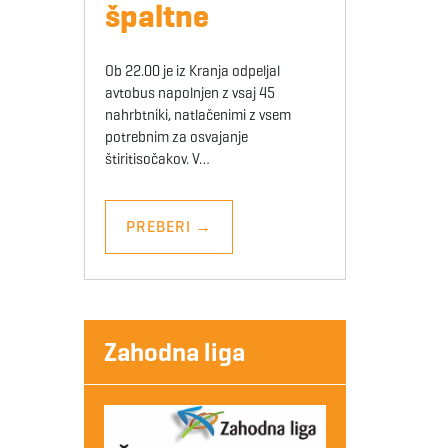
špaltne
Ob 22.00 je iz Kranja odpeljal
avtobus napolnjen z vsaj 45
nahrbtniki, natlačenimi z vsem
potrebnim za osvajanje
štiritisočakov. V…
PREBERI
→
Zahodna liga