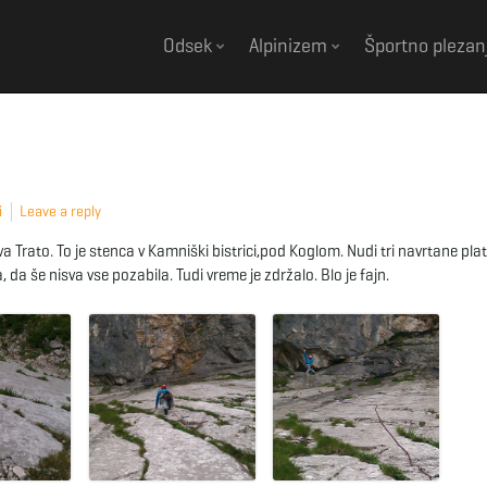
Odsek
Alpinizem
Športno plezan
i
Leave a reply
a Trato. To je stenca v Kamniški bistrici,pod Koglom. Nudi tri navrtane pla
 da še nisva vse pozabila. Tudi vreme je zdržalo. Blo je fajn.