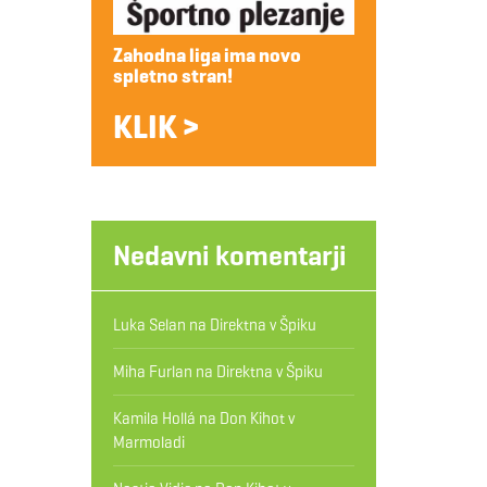
Zahodna liga ima novo
spletno stran!
KLIK >
Nedavni komentarji
Luka Selan
na
Direktna v Špiku
Miha Furlan
na
Direktna v Špiku
Kamila Hollá
na
Don Kihot v
Marmoladi