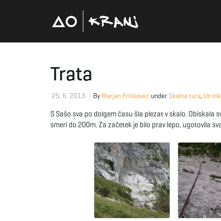
Trata
25. 6. 2013
By
Marjan Friškovec
under
Skalna tura
,
Utrink
S Sašo sva po dolgem času šla plezat v skalo. Obiskala sv
smeri do 200m. Za začetek je bilo prav lepo, ugotovila sva,