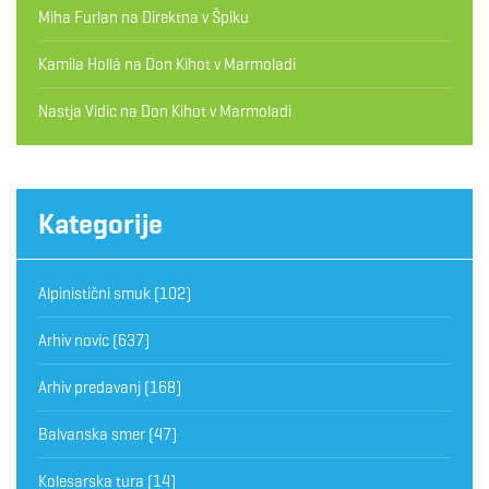
Miha Furlan
na
Direktna v Špiku
Kamila Hollá
na
Don Kihot v Marmoladi
Nastja Vidic
na
Don Kihot v Marmoladi
Kategorije
Alpinistični smuk
(102)
Arhiv novic
(637)
Arhiv predavanj
(168)
Balvanska smer
(47)
Kolesarska tura
(14)