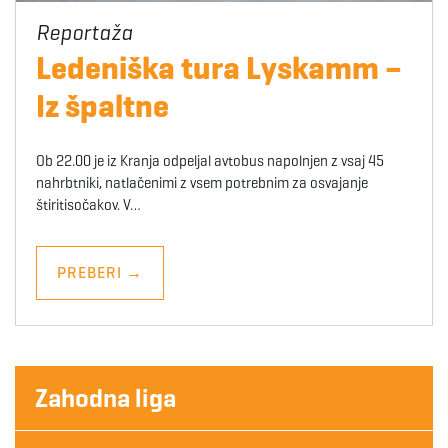
Ledeniška tura Lyskamm –
Iz špaltne
Ob 22.00 je iz Kranja odpeljal avtobus napolnjen z vsaj 45
nahrbtniki, natlačenimi z vsem potrebnim za osvajanje
štiritisočakov. V…
PREBERI
→
Zahodna liga