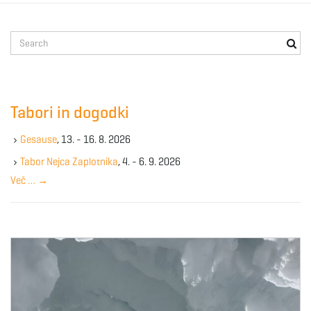
g
S
e
a
a
r
c
Tabori in dogodki
h
t
k
Gesause
, 13. - 16. 8. 2026
e
y
Tabor Nejca Zaplotnika
, 4. - 6. 9. 2026
w
Več …
→
i
o
r
d
o
n