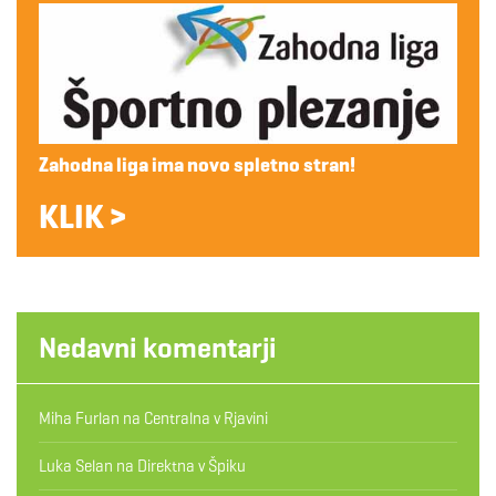
Zahodna liga ima novo spletno stran!
KLIK >
Nedavni komentarji
Miha Furlan
na
Centralna v Rjavini
Luka Selan
na
Direktna v Špiku