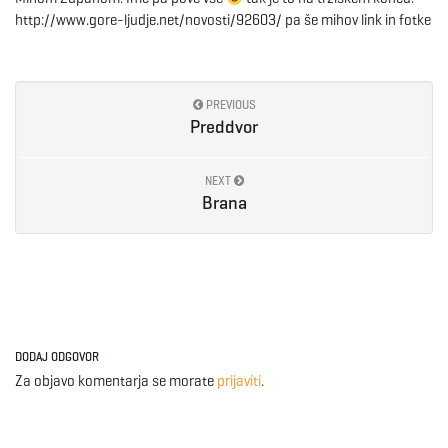
http://www.gore-ljudje.net/novosti/92603/ pa še mihov link in fotke
e
PREVIOUS
n
Preddvor
NEXT
Brana
a
v
DODAJ ODGOVOR
i
Za objavo komentarja se morate
prijaviti
.