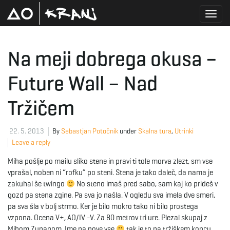
T
Na meji dobrega okusa –
Future Wall – Nad
o
Tržičem
g
22. 5. 2013
By
Sebastjan Potočnik
under
Skalna tura
,
Utrinki
Leave a reply
Miha pošlje po mailu sliko stene in pravi ti tole morva zlezt, sm vse
g
vprašal, noben ni “rofku” po steni. Stena je tako daleč, da nama je
zakuhal še twingo
No steno imaš pred sabo, sam kaj ko prideš v
gozd pa stena zgine. Pa sva jo našla. V ogledu sva imela dve smeri,
l
pa sva šla v bolj strmo. Ker je bilo mokro tako ni bilo prostega
vzpona. Ocena V+, AO/IV -V. Za 80 metrov tri ure. Plezal skupaj z
Mihom Zupanom. Ime pa pove vse
tak je to na tržiškem koncu.