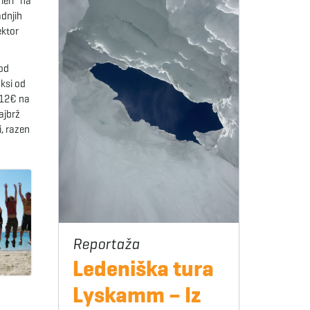
meri “na
adnjih
ektor
 od
ksi od
-12€ na
ajbrž
i, razen
Ledeniška tura
Lyskamm – Iz