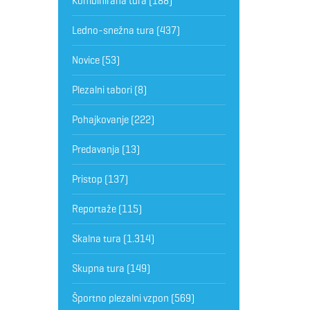
Kombinirana tura
(188)
Ledno-snežna tura
(437)
Novice
(53)
Plezalni tabori
(8)
Pohajkovanje
(222)
Predavanja
(13)
Pristop
(137)
Reportaže
(115)
Skalna tura
(1.314)
Skupna tura
(149)
Športno plezalni vzpon
(569)