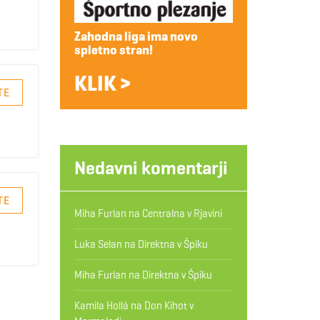
Zahodna liga ima novo
spletno stran!
KLIK >
TE
Nedavni komentarji
TE
Miha Furlan
na
Centralna v Rjavini
Luka Selan
na
Direktna v Špiku
Miha Furlan
na
Direktna v Špiku
Kamila Hollá
na
Don Kihot v