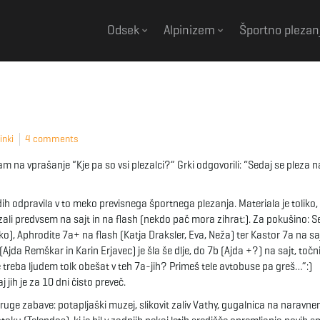
Odsek
Alpinizem
Športno plezan
inki
4 comments
am na vprašanje “Kje pa so vsi plezalci?” Grki odgovorili: “Sedaj se pleza n
h odpravila v to meko previsnega športnega plezanja. Materiala je toliko
zali predvsem na sajt in na flash (nekdo pač mora zihrat:). Za pokušino: S
o), Aphrodite 7a+ na flash (Katja Draksler, Eva, Neža) ter Kastor 7a na sa
(Ajda Remškar in Karin Erjavec) je šla še dlje, do 7b (Ajda +?) na sajt, točn
e je treba ljudem tolk obešat v teh 7a-jih? Primeš tele avtobuse pa greš…”:)
 jih je za 10 dni čisto preveč.
uge zabave: potapljaški muzej, slikovit zaliv Vathy, gugalnica na naravn