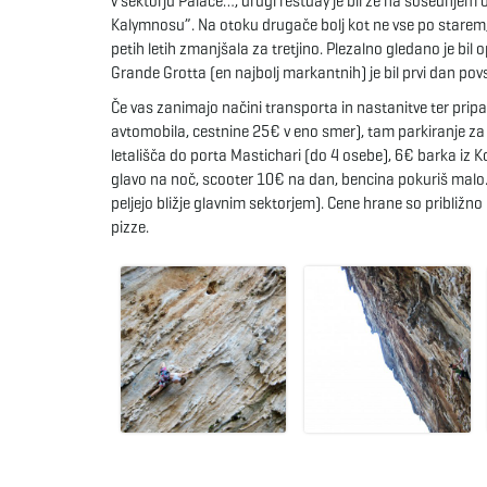
v sektorju Palace…, drugi restday je bil že na sosednjem o
Kalymnosu”. Na otoku drugače bolj kot ne vse po starem, f.
petih letih zmanjšala za tretjino. Plezalno gledano je bil 
Grande Grotta (en najbolj markantnih) je bil prvi dan pov
Če vas zanimajo načini transporta in nastanitve ter pri
avtomobila, cestnine 25€ v eno smer), tam parkiranje za
letališča do porta Mastichari (do 4 osebe), 6€ barka iz 
glavo na noč, scooter 10€ na dan, bencina pokuriš malo.
peljejo bližje glavnim sektorjem). Cene hrane so približn
pizze.