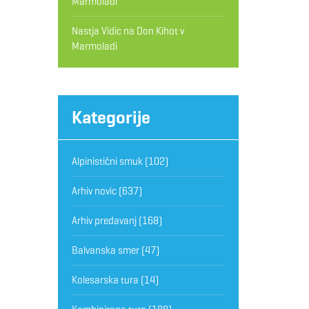
Marmoladi
Nastja Vidic
na
Don Kihot v
Marmoladi
Kategorije
Alpinistični smuk
(102)
Arhiv novic
(637)
Arhiv predavanj
(168)
Balvanska smer
(47)
Kolesarska tura
(14)