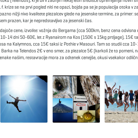
toku (Telendos), ki je bil v zadnjih nekaj letih središče opremljanja novih s
 krize se na prvi pogled niti ne opazi, bojda pa se je populacija otoka v z
opazno nižji nivo kvalitete plezalcev glede na jesenske termine, za primer: s
sem prazen, kar je nepredstavljivo za jesenski čas.
padajoče cene, izvolite: vožnja do Bergama (cca 500km, benz cena odvisna
 10-14 dni 50-60€, let z Ryanairom na Kos (150€ s 15kg prtljage), 15€ ta
Kosa na Kalymnos, cca 15€ taksi iz Pothie v Masouri. Tam so studii cca 10
 Barka na Telendos 2€ v eno smer, za plezalce 5€ (karkoli že to pomeni, n
o enake našim, restavracije mora za odtenek cenejše, okusi vsekakor odličn