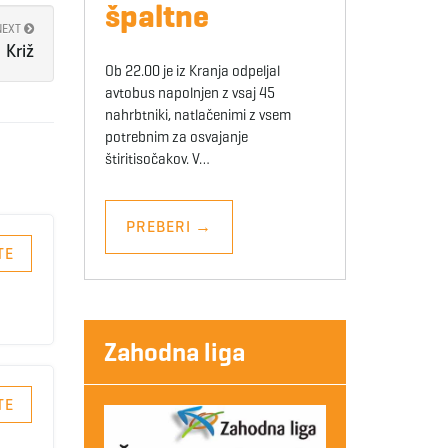
špaltne
NEXT
Križ
Ob 22.00 je iz Kranja odpeljal
avtobus napolnjen z vsaj 45
nahrbtniki, natlačenimi z vsem
potrebnim za osvajanje
štiritisočakov. V…
PREBERI
→
TE
Zahodna liga
TE