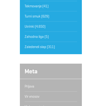
Tekmovanje
(41)
Turni smuk
(629)
Utrinki
(4.650)
Zahodna liga
(5)
Zaledeneli slap
(311)
Meta
Prijava
Vir vnosov