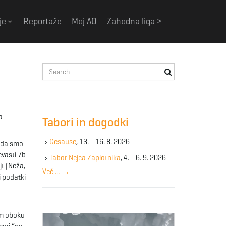
je
Reportaže
Moj AO
Zahodna liga >
S
e
a
r
c
a
Tabori in dogodki
h
k
Gesause
, 13. - 16. 8. 2026
, da smo
e
evasti 7b
y
Tabor Nejca Zaplotnika
, 4. - 6. 9. 2026
jt (Neža,
w
Več …
→
i podatki
o
r
d
em oboku