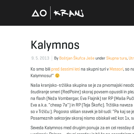
Kalymnos
9. 5. 2013
By
Boštjan Škufca Ješe
under
Skupna tura
,
Utr
Ko smo bili
pred šestimi leti
na skupni turi v
Meteori
, so n
Kalymnosu!”
Naša kranjsko-tržiška skupina se je za prvomajski neoddi
študiranje smeri (RedPoint) skoraj povsem opustili in ple
na flash (Neža Vombergar, Eva Flajnik) ter RP (Maša Pučk
Eva a.k.a. “cheap 7a”) in RP (Teja Škofic). Tržiška naveza 
so v Tržiču:). Pogosto slišan stavek je bil tudi: “Pa kaj s
Posameznih sektorjev skoraj nismo obiskali več kot 1x, saj
Seveda Kalymnos med drugim ponuja za en cel restday dr