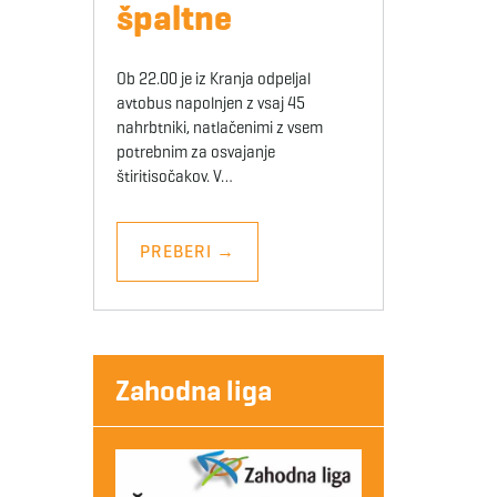
špaltne
Ob 22.00 je iz Kranja odpeljal
avtobus napolnjen z vsaj 45
nahrbtniki, natlačenimi z vsem
potrebnim za osvajanje
štiritisočakov. V…
PREBERI
→
Zahodna liga