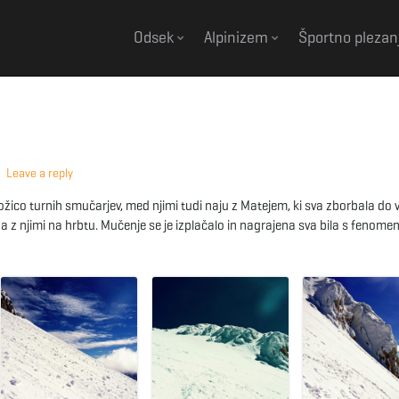
Odsek
Alpinizem
Športno plezan
Leave a reply
žico turnih smučarjev, med njimi tudi naju z Matejem, ki sva zborbala do 
a z njimi na hrbtu. Mučenje se je izplačalo in nagrajena sva bila s fenome