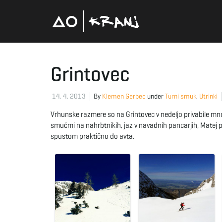
Grintovec
14. 4. 2013
By
Klemen Gerbec
under
Turni smuk
,
Utrinki
Vrhunske razmere so na Grintovec v nedeljo privabile mno
smučmi na nahrbtnikih, jaz v navadnih pancarjih, Matej p
spustom praktično do avta.