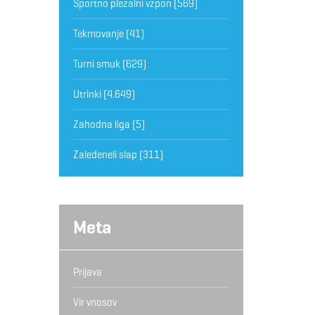
Športno plezalni vzpon
(569)
Tekmovanje
(41)
Turni smuk
(629)
Utrinki
(4.649)
Zahodna liga
(5)
Zaledeneli slap
(311)
Meta
Prijava
Vir vnosov