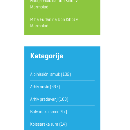
Nastja Vidic
na
Don Kihot v
Marmoladi
Miha Furlan
na
Don Kihot v
Marmoladi
Kategorije
Alpinistični smuk
(102)
Arhiv novic
(637)
Arhiv predavanj
(168)
Balvanska smer
(47)
Kolesarska tura
(14)