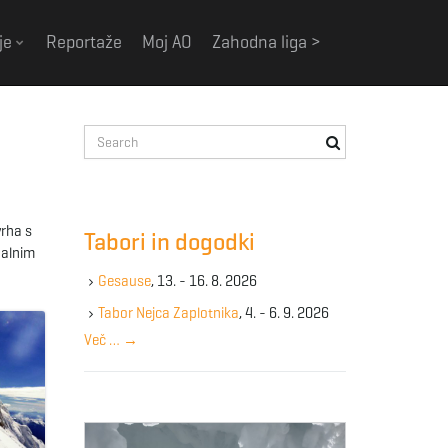
je
Reportaže
Moj AO
Zahodna liga >
S
e
a
r
c
vrha s
Tabori in dogodki
h
nalnim
k
Gesause
, 13. - 16. 8. 2026
e
y
Tabor Nejca Zaplotnika
, 4. - 6. 9. 2026
w
Več …
→
o
r
d