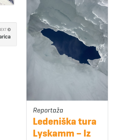
NEXT
arica
Ledeniška tura
Lyskamm – Iz