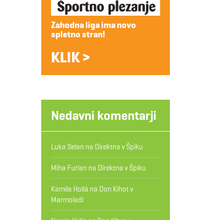
Zahodna liga ima novo
spletno stran!
KLIK >
Nedavni komentarji
Luka Selan
na
Direktna v Špiku
Miha Furlan
na
Direktna v Špiku
Kamila Hollá
na
Don Kihot v
Marmoladi