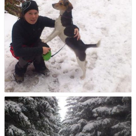
e
n
a
v
i