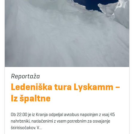
Ledeniška tura Lyskamm –
Iz špaltne
Ob 22.00 je iz Kranja odpeljal avtobus napolnjen z vsaj 45
nahrbtniki, natlačenimi z vsem potrebnim za osvajanje
štiritisočakov. V…