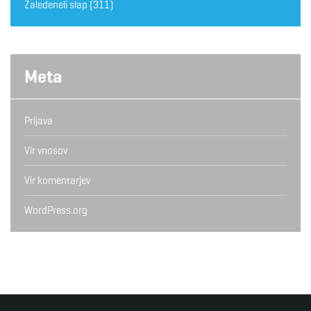
Zaledeneli slap
(311)
Meta
Prijava
Vir vnosov
Vir komentarjev
WordPress.org