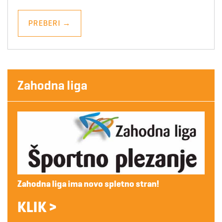
PREBERI
→
Zahodna liga
Zahodna liga ima novo spletno stran!
KLIK >