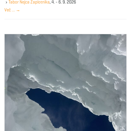
y
Tabor Nejca Zaplotnika
, 4. - 6. 9. 2026
w
Več …
→
o
r
d