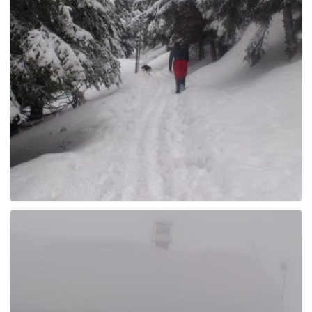
g
a
t
i
o
n