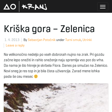
T
Kriška gora – Zelenica
o
1. 4. 2013
By
Sebastjan Potočnik
under
Turni smuk
,
Utrinki
Leave a reply
Na velikonočno nedeljo po vseh dobrotah nujno na zrak. Pri gozdu
g
začne lepo snežiti in rahlo sneženje naju spremlja vso pot do vrha.
Da nama je šlo hitreje je skrbela Flora. Danes pa smučat na Zelenico.
Novi sneg je res top in je bila čista uživancija. Zarad mene lohka
pada še ceu mesec
g
l