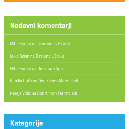
Nedavni komentarji
Miha Furlan
na
Centralna v Rjavini
Luka Selan
na
Direktna v Špiku
Miha Furlan
na
Direktna v Špiku
Kamila Hollá
na
Don Kihot v Marmoladi
Nastja Vidic
na
Don Kihot v Marmoladi
Kategorije