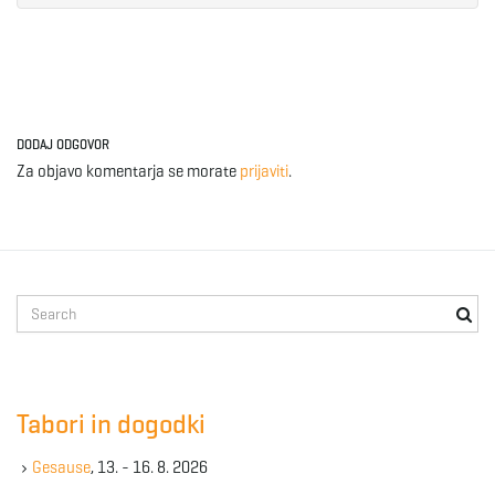
DODAJ ODGOVOR
Za objavo komentarja se morate
prijaviti
.
S
e
a
r
c
Tabori in dogodki
h
k
Gesause
, 13. - 16. 8. 2026
e