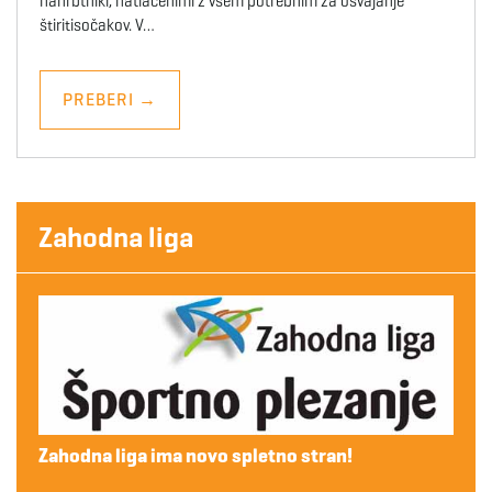
nahrbtniki, natlačenimi z vsem potrebnim za osvajanje
štiritisočakov. V…
PREBERI
→
Zahodna liga
Zahodna liga ima novo spletno stran!