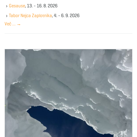
k
Gesause
, 13. - 16. 8. 2026
e
y
Tabor Nejca Zaplotnika
, 4. - 6. 9. 2026
w
Več …
→
o
r
d