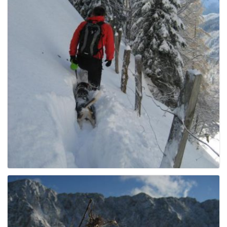
g
a
t
i
o
n