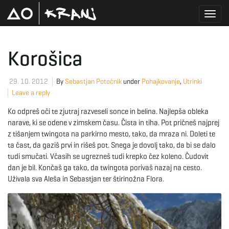
T
Korošica
o
29. 10. 2012
By
Sebastjan Potočnik
under
Pohajkovanje
,
Utrinki
Leave a reply
Ko odpreš oči te zjutraj razveseli sonce in belina. Najlepša obleka
g
narave, ki se odene v zimskem času. Čista in tiha. Pot pričneš najprej
z tišanjem twingota na parkirno mesto, tako, da mraza ni. Doleti te
ta čast, da gaziš prvi in rišeš pot. Snega je dovolj tako, da bi se dalo
tudi smučati. Včasih se ugrezneš tudi krepko čez koleno. Čudovit
g
dan je bil. Končaš ga tako, da twingota porivaš nazaj na cesto.
Uživala sva Aleša in Sebastjan ter štirinožna Flora.
l