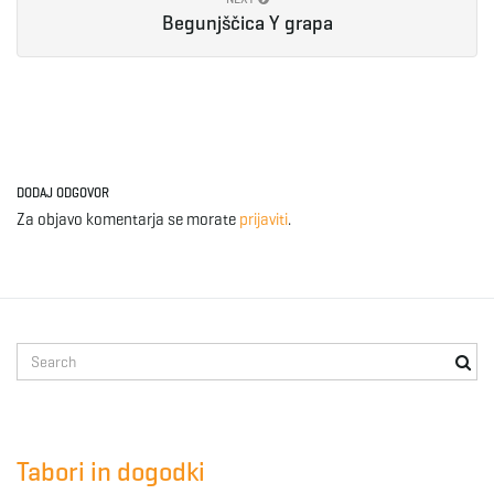
Begunjščica Y grapa
DODAJ ODGOVOR
Za objavo komentarja se morate
prijaviti
.
S
e
a
r
c
Tabori in dogodki
h