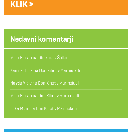
KLIK >
Nedavni komentarji
Miha Furlan
na
Direktna v Špiku
Kamila Hollá
na
Don Kihot v Marmoladi
Nastja Vidic
na
Don Kihot v Marmoladi
Miha Furlan
na
Don Kihot v Marmoladi
Luka Murn
na
Don Kihot v Marmoladi