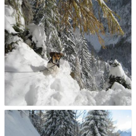
e
n
a
v
i