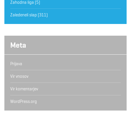
Zahodna liga
(5)
Zaledeneli slap
(311)
Meta
Prijava
Vir vnosov
Vir komentarjev
WordPress.org