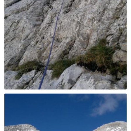
g
a
t
i
o
n