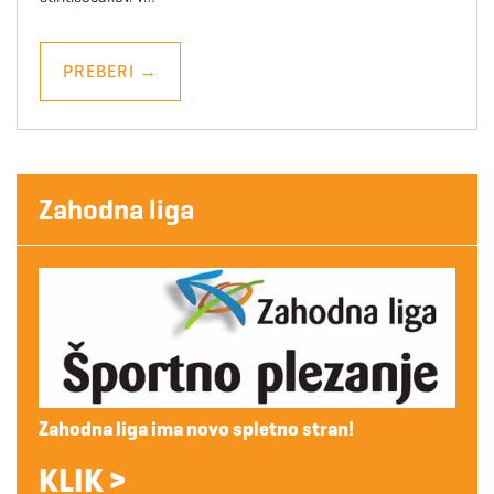
PREBERI
→
Zahodna liga
Zahodna liga ima novo spletno stran!
KLIK >