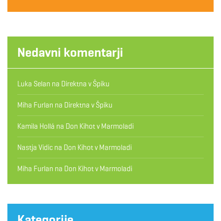
Nedavni komentarji
Luka Selan
na
Direktna v Špiku
Miha Furlan
na
Direktna v Špiku
Kamila Hollá
na
Don Kihot v Marmoladi
Nastja Vidic
na
Don Kihot v Marmoladi
Miha Furlan
na
Don Kihot v Marmoladi
Kategorije