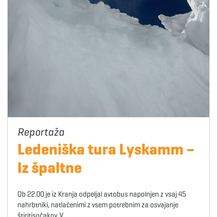
Ledeniška tura Lyskamm –
Iz špaltne
Ob 22.00 je iz Kranja odpeljal avtobus napolnjen z vsaj 45
nahrbtniki, natlačenimi z vsem potrebnim za osvajanje
štiritisočakov. V…