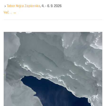
e
y
Tabor Nejca Zaplotnika
, 4. - 6. 9. 2026
w
Več …
→
o
r
d