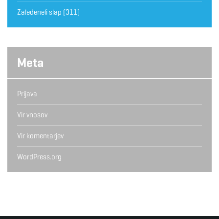
Zaledeneli slap
(311)
Meta
Prijava
Vir vnosov
Vir komentarjev
WordPress.org