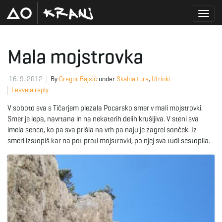
T
Mala mojstrovka
o
16. 9. 2012
By
Gregor Bajsič
under
Skalna tura
,
Utrinki
Leave a reply
V soboto sva s Tičarjem plezala Pocarsko smer v mali mojstrovki.
g
Smer je lepa, navrtana in na nekaterih delih krušljiva. V steni sva
imela senco, ko pa sva prišla na vrh pa naju je zagrel sonček. Iz
smeri izstopiš kar na pot proti mojstrovki, po njej sva tudi sestopila.
g
l