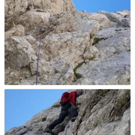
e
n
a
v
i