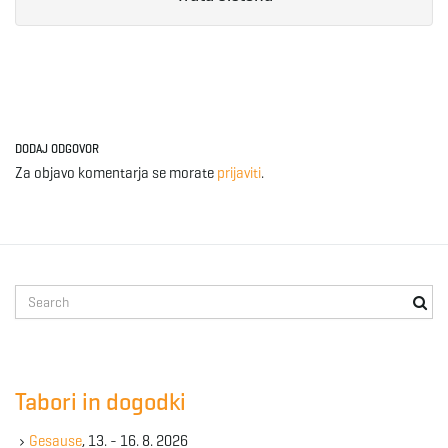
DODAJ ODGOVOR
Za objavo komentarja se morate
prijaviti
.
S
e
a
r
c
Tabori in dogodki
h
k
Gesause
, 13. - 16. 8. 2026