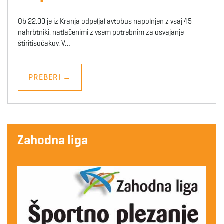
Ob 22.00 je iz Kranja odpeljal avtobus napolnjen z vsaj 45
nahrbtniki, natlačenimi z vsem potrebnim za osvajanje
štiritisočakov. V…
PREBERI
→
Zahodna liga