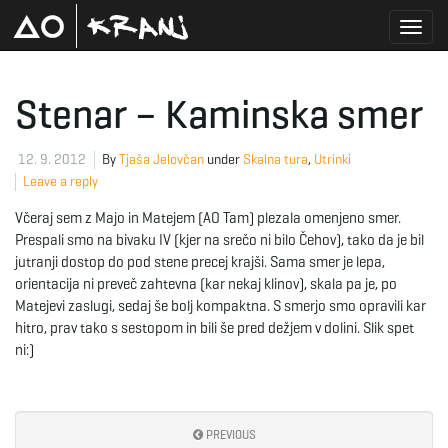
T
Stenar – Kaminska smer
o
12. 9. 2012
By
Tjaša Jelovčan
under
Skalna tura
,
Utrinki
Leave a reply
Včeraj sem z Majo in Matejem (AO Tam) plezala omenjeno smer.
g
Prespali smo na bivaku IV (kjer na srečo ni bilo Čehov), tako da je bil
jutranji dostop do pod stene precej krajši. Sama smer je lepa,
orientacija ni preveč zahtevna (kar nekaj klinov), skala pa je, po
Matejevi zaslugi, sedaj še bolj kompaktna. S smerjo smo opravili kar
g
hitro, prav tako s sestopom in bili še pred dežjem v dolini. Slik spet
ni:)
l
PREVIOUS