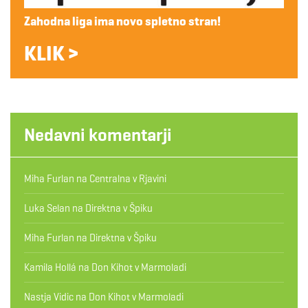
Zahodna liga ima novo spletno stran!
KLIK >
Nedavni komentarji
Miha Furlan
na
Centralna v Rjavini
Luka Selan
na
Direktna v Špiku
Miha Furlan
na
Direktna v Špiku
Kamila Hollá
na
Don Kihot v Marmoladi
Nastja Vidic
na
Don Kihot v Marmoladi