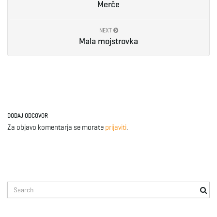
Merče
e
NEXT
Mala mojstrovka
n
a
DODAJ ODGOVOR
Za objavo komentarja se morate
prijaviti
.
v
i
S
e
a