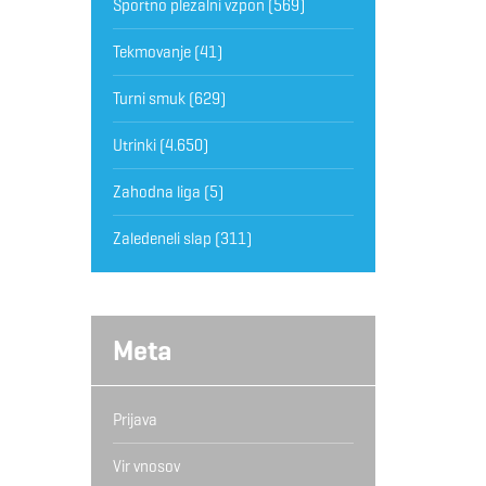
Športno plezalni vzpon
(569)
Tekmovanje
(41)
Turni smuk
(629)
Utrinki
(4.650)
Zahodna liga
(5)
Zaledeneli slap
(311)
Meta
Prijava
Vir vnosov