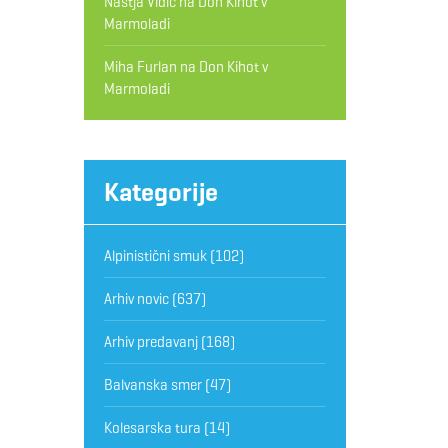
Nastja Vidic
na
Don Kihot v
Marmoladi
Miha Furlan
na
Don Kihot v
Marmoladi
Kategorije
Alpinistični smuk
(102)
Arhiv novic
(637)
Arhiv predavanj
(168)
Balvanska smer
(47)
Kolesarska tura
(14)