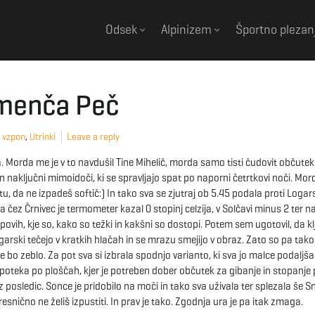
Odsek
Alpinizem
Športno plezan
emenča Peč
i vzpon
,
Utrinki
Leave a reply
 Morda me je v to navdušil Tine Mihelič, morda samo tisti čudovit občutek
in naključni mimoidoči, ki se spravljajo spat po naporni četrtkovi noči. Mor
 da ne izpadeš softič:) In tako sva se zjutraj ob 5.45 podala proti Logars
čez Črnivec je termometer kazal 0 stopinj celzija, v Solčavi minus 2 ter na
povih, kje so, kako so težki in kakšni so dostopi. Potem sem ugotovil, da k
garski tečejo v kratkih hlačah in se mrazu smejijo v obraz. Zato so pa tako
e bo zeblo. Za pot sva si izbrala spodnjo varianto, ki sva jo malce podaljša
 poteka po ploščah, kjer je potreben dober občutek za gibanje in stopanje
 posledic. Sonce je pridobilo na moči in tako sva uživala ter splezala še S
resnično ne želiš izpustiti. In prav je tako. Zgodnja ura je pa itak zmaga.