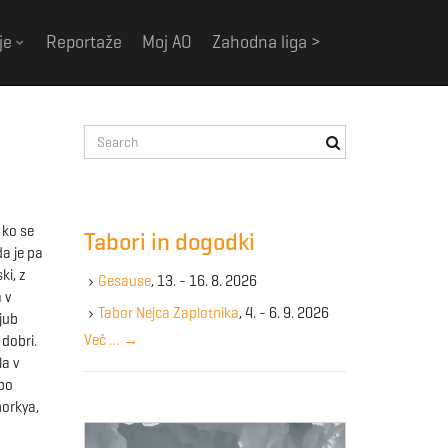
je
Reportaže
Moj AO
Zahodna liga >
S
e
a
r
c
 ko se
Tabori in dogodki
h
da je pa
k
ki, z
Gesause
, 13. - 16. 8. 2026
e
 v
y
Tabor Nejca Zaplotnika
, 4. - 6. 9. 2026
ljub
w
Več …
→
 dobri.
o
la v
r
 po
d
norkya,