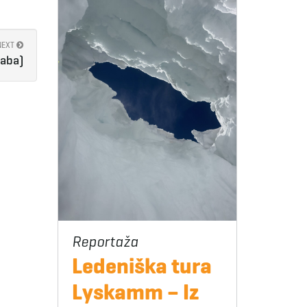
NEXT
Baba)
Ledeniška tura
Lyskamm – Iz