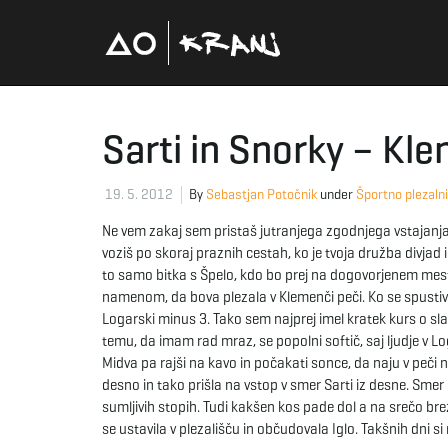
Sarti in Snorky – Kl
19. 5. 2012
By
Sebastjan Potočnik
under
Športno plezaln
Ne vem zakaj sem pristaš jutranjega zgodnjega vstajanja.
voziš po skoraj praznih cestah, ko je tvoja družba divjad 
to samo bitka s Špelo, kdo bo prej na dogovorjenem mestu,
namenom, da bova plezala v Klemenči peči. Ko se spustiva 
Logarski minus 3. Tako sem najprej imel kratek kurs o sla
temu, da imam rad mraz, se popolni softič, saj ljudje v Lo
Midva pa rajši na kavo in počakati sonce, da naju v peči n
desno in tako prišla na vstop v smer Sarti iz desne. Smer
sumljivih stopih. Tudi kakšen kos pade dol a na srečo brez
se ustavila v plezališču in občudovala Iglo. Takšnih dni si 