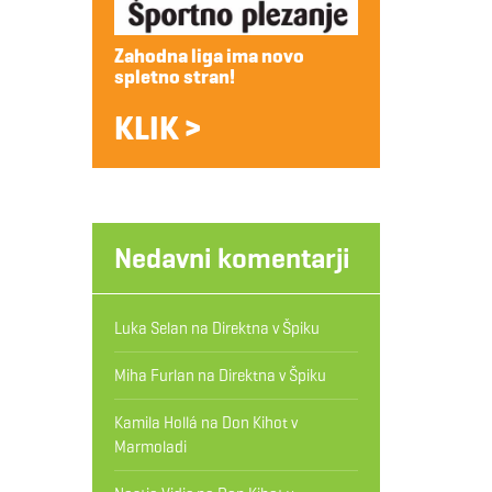
Zahodna liga ima novo
spletno stran!
KLIK >
Nedavni komentarji
Luka Selan
na
Direktna v Špiku
Miha Furlan
na
Direktna v Špiku
Kamila Hollá
na
Don Kihot v
Marmoladi