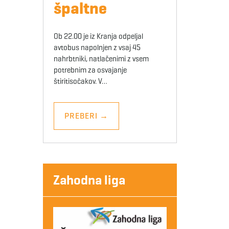
špaltne
Ob 22.00 je iz Kranja odpeljal
avtobus napolnjen z vsaj 45
nahrbtniki, natlačenimi z vsem
potrebnim za osvajanje
štiritisočakov. V…
PREBERI
→
Zahodna liga