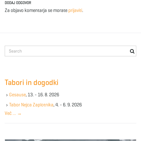
DODAJ ODGOVOR
Za objavo komentarja se morate
prijaviti
.
S
e
a
r
c
Tabori in dogodki
h
k
Gesause
, 13. - 16. 8. 2026
e
y
Tabor Nejca Zaplotnika
, 4. - 6. 9. 2026
w
Več …
→
o
r
d