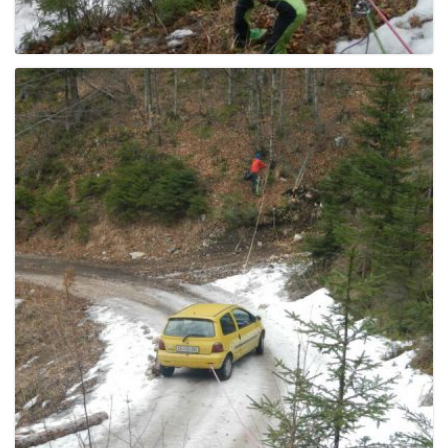
g
a
t
i
o
n