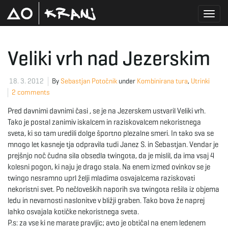
T
Veliki vrh nad Jezerskim
o
18. 3. 2012
By
Sebastjan Potočnik
under
Kombinirana tura
,
Utrinki
2 comments
Pred davnimi davnimi časi , se je na Jezerskem ustvaril Veliki vrh.
g
Tako je postal zanimiv iskalcem in raziskovalcem nekoristnega
sveta, ki so tam uredili dolge športno plezalne smeri. In tako sva se
mnogo let kasneje tja odpravila tudi Janez S. in Sebastjan. Vendar je
prejšnjo noč čudna sila obsedla twingota, da je mislil, da ima vsaj 4
g
kolesni pogon, ki naju je drago stala. Na enem izmed ovinkov se je
twingo nesramno uprl želji mladima osvajalcema raziskovati
nekoristni svet. Po nečloveških naporih sva twingota rešila iz objema
ledu in nevarnosti naslonitve v bližji graben. Tako bova že naprej
l
lahko osvajala kotičke nekoristnega sveta.
P.s: za vse ki ne marate pravljic; avto je obtičal na enem ledenem