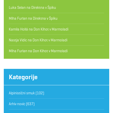
Luka Selan
na
Direktna v Špiku
Miha Furlan
na
Direktna v Špiku
Kamila Hollá
na
Don Kihot v Marmoladi
Nastja Vidic
na
Don Kihot v Marmoladi
Miha Furlan
na
Don Kihot v Marmoladi
Kategorije
Alpinistični smuk
(102)
Arhiv novic
(637)