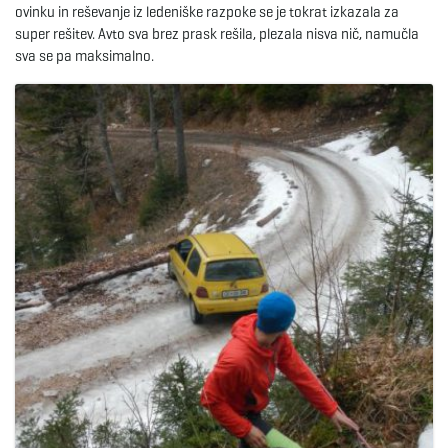
ovinku in reševanje iz ledeniške razpoke se je tokrat izkazala za
super rešitev. Avto sva brez prask rešila, plezala nisva nič, namučla
e
sva se pa maksimalno.
n
a
v
i