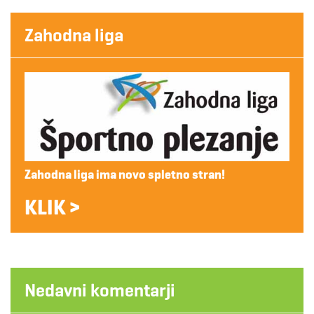
Zahodna liga
Zahodna liga ima novo spletno stran!
KLIK >
Nedavni komentarji