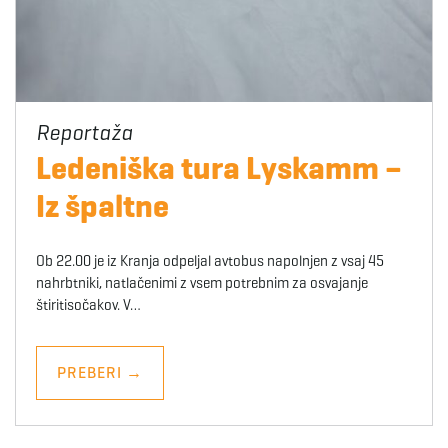
Ledeniška tura Lyskamm –
Iz špaltne
Ob 22.00 je iz Kranja odpeljal avtobus napolnjen z vsaj 45
nahrbtniki, natlačenimi z vsem potrebnim za osvajanje
štiritisočakov. V…
PREBERI
→