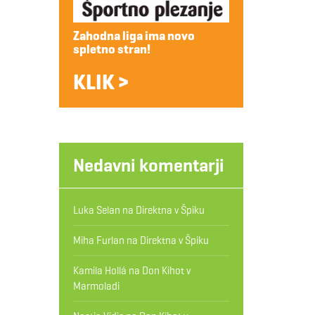
Zahodna liga ima novo
spletno stran!
KLIK >
Nedavni komentarji
Luka Selan
na
Direktna v Špiku
Miha Furlan
na
Direktna v Špiku
Kamila Hollá
na
Don Kihot v
Marmoladi