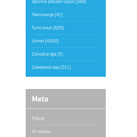
Športno plezalni vzpon
(569)
Tekmovanje
(41)
Turni smuk
(629)
Utrinki
(4.650)
Zahodna liga
(5)
Zaledeneli slap
(311)
Meta
Prijava
Vir vnosov