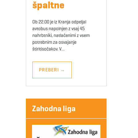
špaltne
Ob 22.00 je iz Kranja odpeljal
avtobus napolnjen z vsaj 45
nahrbtniki, natlačenimi z vsem
potrebnim za osvajanje
štiritisočakov. V…
PREBERI
→
Zahodna liga