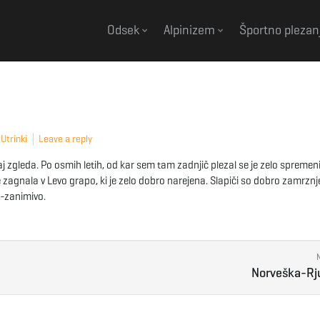
Odsek
Alpinizem
Športno plezan
,
Utrinki
Leave a reply
 zgleda. Po osmih letih, od kar sem tam zadnjič plezal se je zelo spremeni
 zagnala v Levo grapo, ki je zelo dobro narejena. Slapiči so dobro zamrznje
u-zanimivo.
Norveška-Rj