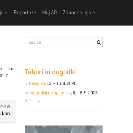
je
Reportaže
Moj AO
Zahodna liga >
S
e
a
r
c
lo. Letos
Tabori in dogodki
h
ni in
k
Gesause
, 13. - 16. 8. 2026
e
y
Tabor Nejca Zaplotnika
, 4. - 6. 9. 2026
w
Več …
→
o
NEXT
r
ukan
d