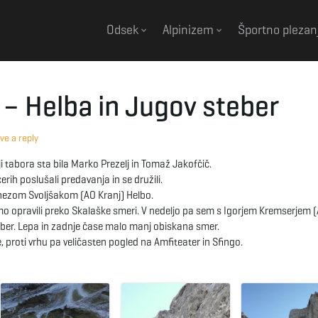
Odsek
Alpinizem
Športno plezan
v – Helba in Jugov steber
ve a reply
dji tabora sta bila Marko Prezelj in Tomaž Jakofčič.
rih poslušali predavanja in se družili.
nezom Svoljšakom (AO Kranj) Helbo.
smo opravili preko Skalaške smeri. V nedeljo pa sem s Igorjem Kremserjem (
ber. Lepa in zadnje čase malo manj obiskana smer.
, proti vrhu pa veličasten pogled na Amfiteater in Sfingo.