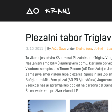
Plezalni tabor Trigla
3. 10. 2011
By
Anže Šavs
under
Skalna tura
,
Utrinki
Lea
Ta vikend je v okviru KA potekal Plezalni tabor Triglav. Vo
Nastanjeni smo bili v Šlajmerjevem domu, kjer smo ob veče
V soboto sem plezal s Tinom Pelcom (AO Domžale) in Ja
Zame prva smer v steni, lepa plezarija. Spust in sestop 
Boštjanom Mikužem plezal (AO PD Ajdovščina) Jugov ste
Vseskozi nas je spremljal lep pogled na osrednji del Stene
Še en kvalitetno preživet vikend. LP