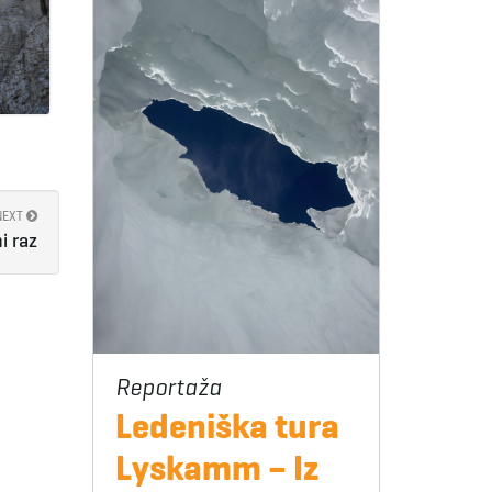
NEXT
i raz
Ledeniška tura
Lyskamm – Iz