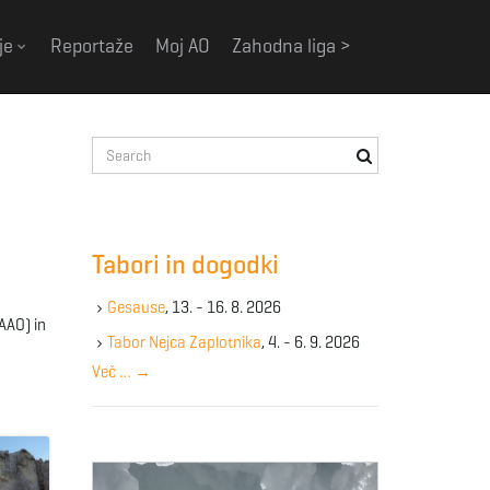
je
Reportaže
Moj AO
Zahodna liga >
S
e
a
r
c
Tabori in dogodki
h
k
Gesause
, 13. - 16. 8. 2026
e
AAO) in
y
Tabor Nejca Zaplotnika
, 4. - 6. 9. 2026
w
Več …
→
o
r
d