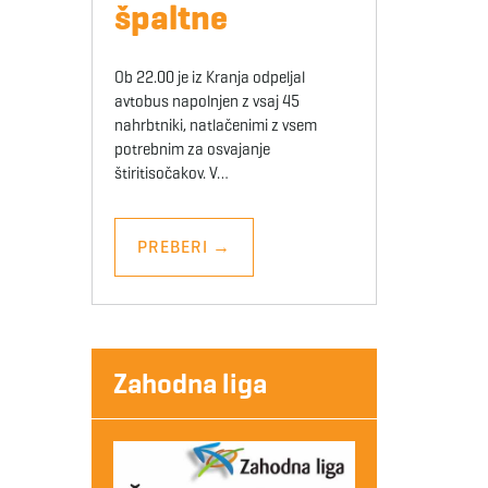
špaltne
Ob 22.00 je iz Kranja odpeljal
avtobus napolnjen z vsaj 45
nahrbtniki, natlačenimi z vsem
potrebnim za osvajanje
štiritisočakov. V…
PREBERI
→
Zahodna liga