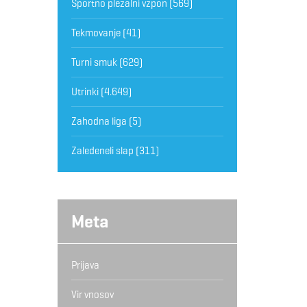
Športno plezalni vzpon
(569)
Tekmovanje
(41)
Turni smuk
(629)
Utrinki
(4.649)
Zahodna liga
(5)
Zaledeneli slap
(311)
Meta
Prijava
Vir vnosov