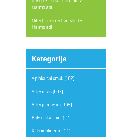
Nastja Vidic
na
Don Kihot v
Marmoladi
Miha Furlan
na
Don Kihot v
Marmoladi
Kategorije
Alpinistični smuk
(102)
Arhiv novic
(637)
Arhiv predavanj
(168)
Balvanska smer
(47)
Kolesarska tura
(14)