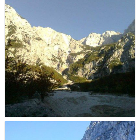
e
n
a
v
i