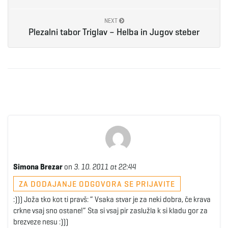
NEXT
Plezalni tabor Triglav – Helba in Jugov steber
Simona Brezar
on
3. 10. 2011 at 22:44
ZA DODAJANJE ODGOVORA SE PRIJAVITE
:))) Joža tko kot ti pravš: ” Vsaka stvar je za neki dobra, če krava
crkne vsaj sno ostane!” Sta si vsaj pir zaslužla k si kladu gor za
brezveze nesu :)))