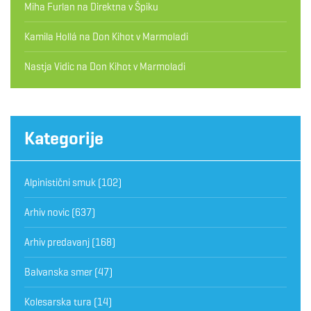
Miha Furlan
na
Direktna v Špiku
Kamila Hollá
na
Don Kihot v Marmoladi
Nastja Vidic
na
Don Kihot v Marmoladi
Kategorije
Alpinistični smuk
(102)
Arhiv novic
(637)
Arhiv predavanj
(168)
Balvanska smer
(47)
Kolesarska tura
(14)