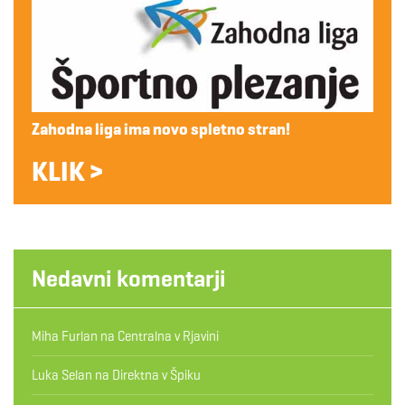
Zahodna liga ima novo spletno stran!
KLIK >
Nedavni komentarji
Miha Furlan
na
Centralna v Rjavini
Luka Selan
na
Direktna v Špiku