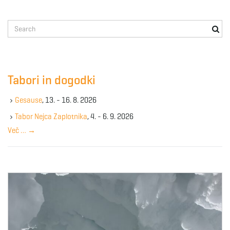
S
e
a
r
c
Tabori in dogodki
h
k
Gesause
, 13. - 16. 8. 2026
e
y
Tabor Nejca Zaplotnika
, 4. - 6. 9. 2026
w
Več …
→
o
r
d