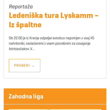
Ledeniška tura Lyskamm –
Iz špaltne
Ob 22.00 je iz Kranja odpeljal avtobus napolnjen z vsaj 45
nahrbtniki, natlačenimi z vsem potrebnim za osvajanje
štiritisočakov. V…
PREBERI
→
Zahodna liga