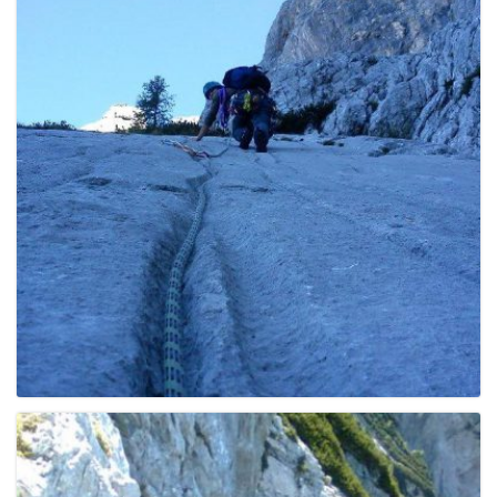
g
a
t
i
o
n