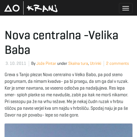
T
Nova centralna -Velika
Baba
o
3. 10. 2011
By
Jože Pintar
under
Skalna tura
,
Utrinki
2 comments
g
Greva s Tanjo plezat Novo centralno v Velko Babo, pa pod steno
pogruntam, da nimam kvadva- pa bi prsegu, da sm ga dal v ruzak.
Ker je smer navrtana, se vseeno odločva pa nadaljujeva. Res lepa
smer- sploh platke so me navdušle, zabit pa itak ne morš nikamor.
g
Pri sestopu pa že na vrhu težave. Me je nekaj čudn ruzak v hrbtu
tiščov, pa navte verjel kva sm najdu v hrbtišču. Spodaj naju je pa še
Davor na pir povabu- lepe so naše gore.
l