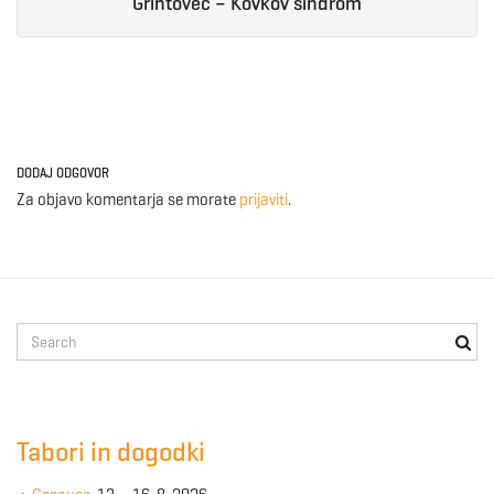
Grintovec – Kovkov sindrom
DODAJ ODGOVOR
Za objavo komentarja se morate
prijaviti
.
S
e
a
r
c
Tabori in dogodki
h
k