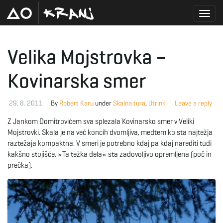
T
Velika Mojstrovka –
Kovinarska smer
o
29. 8. 2011
By
Robert Karu
under
Skalna tura
,
Utrinki
Leave a reply
g
Z Jankom Domitrovičem sva splezala Kovinarsko smer v Veliki
Mojstrovki. Skala je na več koncih dvomljiva, medtem ko sta najtežja
raztežaja kompaktna. V smeri je potrebno kdaj pa kdaj narediti tudi
kakšno stojišče. »Ta težka dela« sta zadovoljivo opremljena (poč in
g
prečka).
l