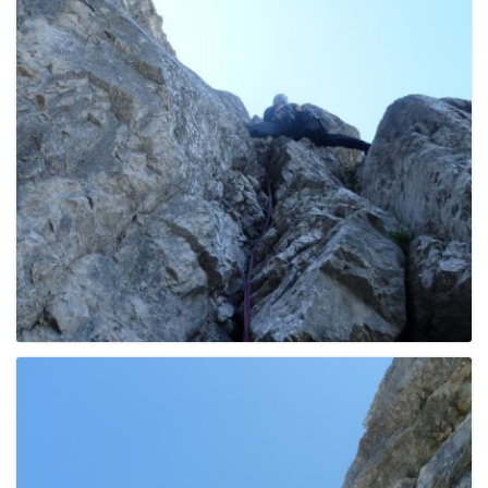
g
a
t
i
o
n