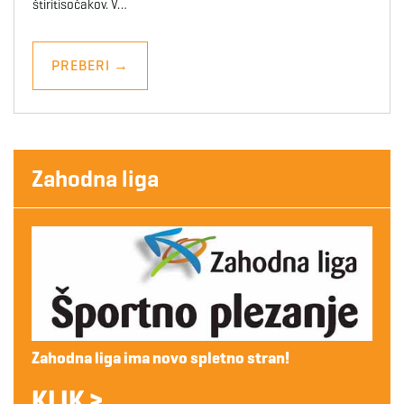
štiritisočakov. V…
PREBERI
→
Zahodna liga
Zahodna liga ima novo spletno stran!
KLIK >