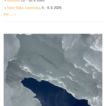
Gesause
, 13. - 16. 8. 2026
e
y
Tabor Nejca Zaplotnika
, 4. - 6. 9. 2026
w
Več …
→
o
r
d