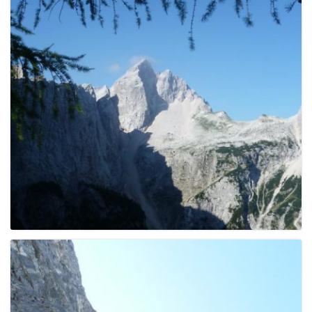
e
n
a
v
i