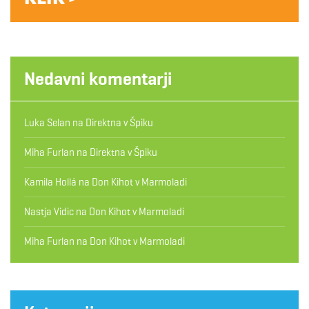
Nedavni komentarji
Luka Selan
na
Direktna v Špiku
Miha Furlan
na
Direktna v Špiku
Kamila Hollá
na
Don Kihot v Marmoladi
Nastja Vidic
na
Don Kihot v Marmoladi
Miha Furlan
na
Don Kihot v Marmoladi