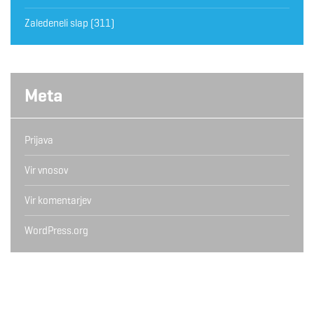
Zaledeneli slap
(311)
Meta
Prijava
Vir vnosov
Vir komentarjev
WordPress.org