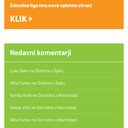
Zahodna liga ima novo spletno stran!
KLIK >
Nedavni komentarji
Luka Selan
na
Direktna v Špiku
Miha Furlan
na
Direktna v Špiku
Kamila Hollá
na
Don Kihot v Marmoladi
Nastja Vidic
na
Don Kihot v Marmoladi
Miha Furlan
na
Don Kihot v Marmoladi