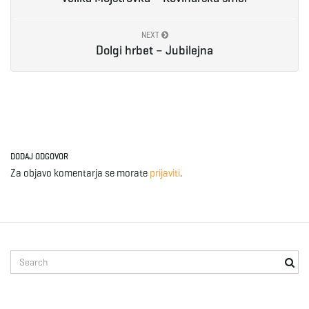
g
NEXT
Dolgi hrbet – Jubilejna
a
t
DODAJ ODGOVOR
Za objavo komentarja se morate
prijaviti
.
i
o
S
e
a
r
n