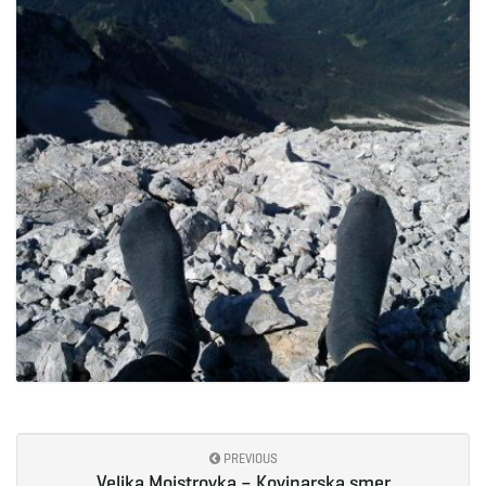
e
n
a
v
i
PREVIOUS
Velika Mojstrovka – Kovinarska smer