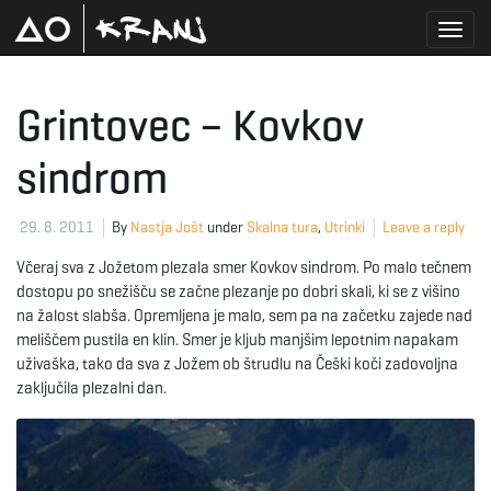
T
Grintovec – Kovkov
sindrom
o
29. 8. 2011
By
Nastja Jošt
under
Skalna tura
,
Utrinki
Leave a reply
g
Včeraj sva z Jožetom plezala smer Kovkov sindrom. Po malo tečnem
dostopu po snežišču se začne plezanje po dobri skali, ki se z višino
na žalost slabša. Opremljena je malo, sem pa na začetku zajede nad
meliščem pustila en klin. Smer je kljub manjšim lepotnim napakam
g
uživaška, tako da sva z Jožem ob štrudlu na Češki koči zadovoljna
zaključila plezalni dan.
l