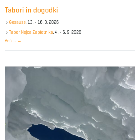
c
Tabori in dogodki
h
k
Gesause
, 13. - 16. 8. 2026
e
y
Tabor Nejca Zaplotnika
, 4. - 6. 9. 2026
w
Več …
→
o
r
d