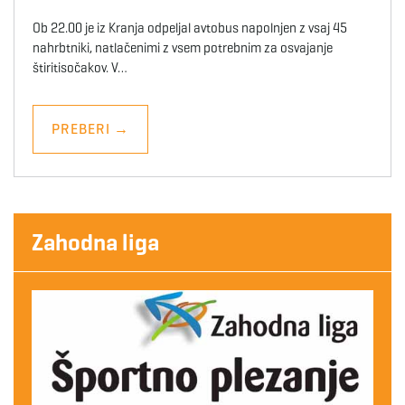
Ob 22.00 je iz Kranja odpeljal avtobus napolnjen z vsaj 45
nahrbtniki, natlačenimi z vsem potrebnim za osvajanje
štiritisočakov. V…
PREBERI
→
Zahodna liga