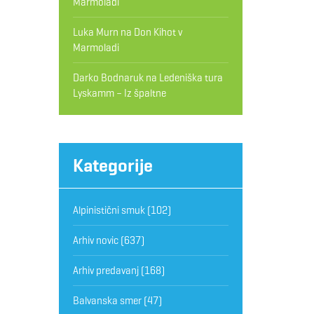
Marmoladi
Luka Murn
na
Don Kihot v
Marmoladi
Darko Bodnaruk
na
Ledeniška tura
Lyskamm – Iz špaltne
Kategorije
Alpinistični smuk
(102)
Arhiv novic
(637)
Arhiv predavanj
(168)
Balvanska smer
(47)