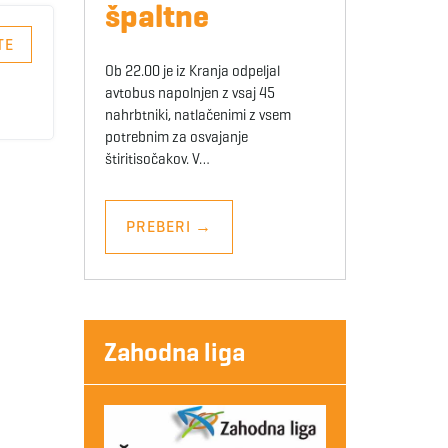
špaltne
TE
Ob 22.00 je iz Kranja odpeljal
avtobus napolnjen z vsaj 45
nahrbtniki, natlačenimi z vsem
potrebnim za osvajanje
štiritisočakov. V…
PREBERI
→
Zahodna liga