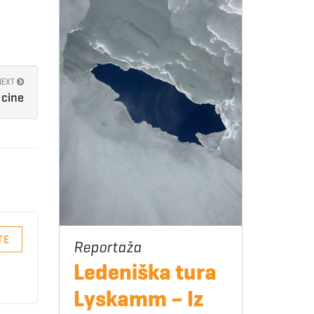
NEXT
i cine
TE
Ledeniška tura
Lyskamm – Iz