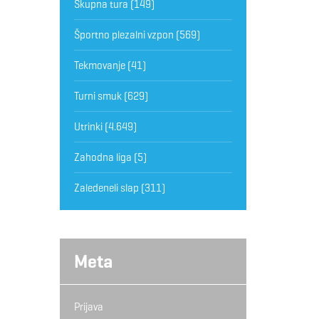
Skupna tura
(149)
Športno plezalni vzpon
(569)
Tekmovanje
(41)
Turni smuk
(629)
Utrinki
(4.649)
Zahodna liga
(5)
Zaledeneli slap
(311)
Meta
Prijava