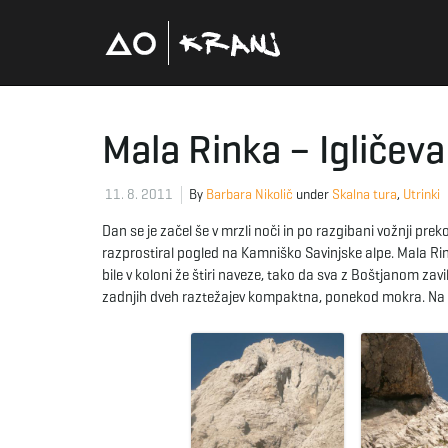
Mala Rinka – Igličev
11. 8. 2011
By
Barbara Nikolič
under
Skalna tura
,
Utrinki
Dan se je začel še v mrzli noči in po razgibani vožnji prek
razprostiral pogled na Kamniško Savinjske alpe. Mala Ri
bile v koloni že štiri naveze, tako da sva z Boštjanom zavil
zadnjih dveh raztežajev kompaktna, ponekod mokra. Na težj