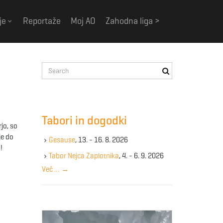
je
Reportaže
Moj AO
Zahodna liga >
S
e
a
r
c
Tabori in dogodki
h
jo, so
k
je do
Gesause
, 13. - 16. 8. 2026
e
!
y
Tabor Nejca Zaplotnika
, 4. - 6. 9. 2026
w
Več …
→
o
r
d