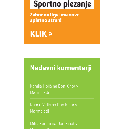
Zahodna liga ima novo
spletno stran!
KLIK >
Nedavni komentarji
Kamila Hollá
na
Don Kihot v
Marmoladi
Nastja Vidic
na
Don Kihot v
Marmoladi
Miha Furlan
na
Don Kihot v