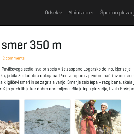
Odsek
Alpinizem
Športno plezan
a smer 350 m
2 comments
o Pavličevega sedla, sva prispela v, še zaspano Logarsko dolino, kjer se je
nka, je bila že dodobra oblegana. Pred vstopom v prvotno načrtovano smer
a k Igličevi smeri in se zagrizla vanjo. Smer je zelo lepa – razgibana, skala 
ih predelih je kar dobro opremljena. Bila je lepa plezarija, hvala Boštjan