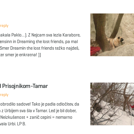
reply
čakala Paklo…). Z Nejcam sva lezla Karabore,
ensinn in Dreaming the lost friends, pa mal
. Smer Dreamin the lost friends težko najdeš,
er smer je enkratna! ))
od Prisojnikom-Tamar
reply
e obrodilo sadove! Tako je padla odločitev, da
z Urbijem sva šla v Tamar. Led je bil dober,
. Neizkušenost + zanič cepini = nemarno
vala Urbi. LP B.