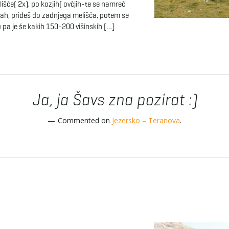
lišče( 2x), po kozjih( ovčjih-te se namreč
icah, prideš do zadnjega melišča, potem se
u pa je še kakih 150-200 višinskih […]
Ja, ja Šavs zna pozirat :)
Commented on
Jezersko – Teranova
.