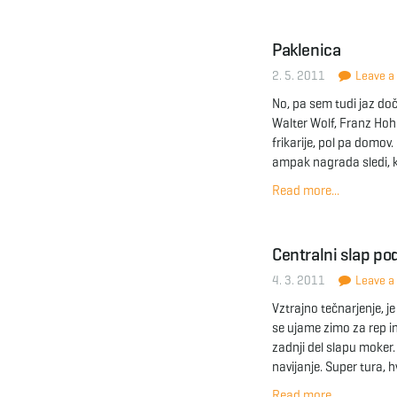
Paklenica
2. 5. 2011
Leave a 
No, pa sem tudi jaz do
Walter Wolf, Franz Hoh
frikarije, pol pa domov
ampak nagrada sledi, k
Read more...
Centralni slap p
4. 3. 2011
Leave a 
Vztrajno tečnarjenje, j
se ujame zimo za rep in 
zadnji del slapu moker
navijanje. Super tura, h
Read more...