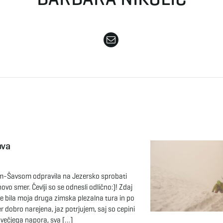
ova
m-Šavsom odpravila na Jezersko sprobati
ovo smer. Čevlji so se odnesli odlično:)! Zdaj
je bila moja druga zimska plezalna tura in po
er dobro narejena, jaz potrjujem, saj so cepini
z večjega napora, sva […]