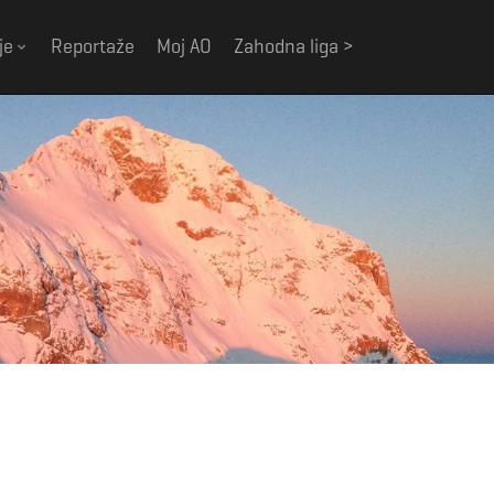
je
Reportaže
Moj AO
Zahodna liga >