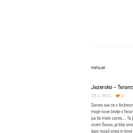
POPULAR
Jezersko – Teran
19. 1. 2011
3
Danes sva se z Anžeto
moje nove čevlje v Teran
pa še malo zares…. To 
oceni Šavsa, je bila sm
lepo rezali sneg in bre