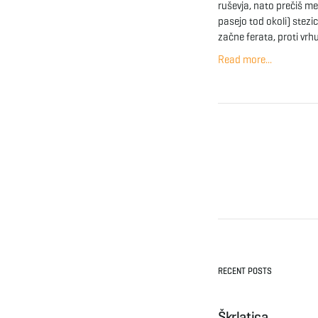
ruševja, nato prečiš me
pasejo tod okoli) stez
začne ferata, proti vrh
Read more...
RECENT POSTS
Škrlatica