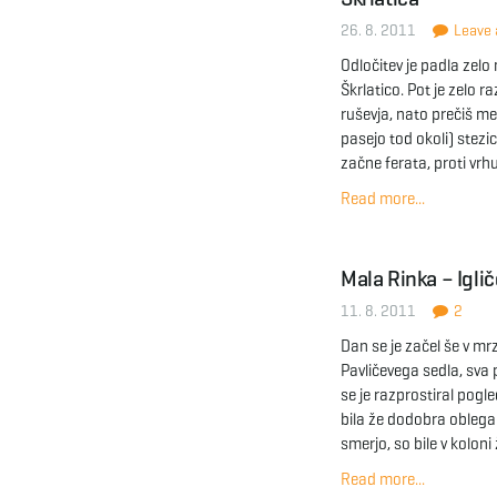
26. 8. 2011
Leave a
Odločitev je padla zelo 
Škrlatico. Pot je zelo r
ruševja, nato prečiš me
pasejo tod okoli) stez
začne ferata, proti vrh
Read more...
Mala Rinka – Igl
11. 8. 2011
2
Dan se je začel še v mrz
Pavličevega sedla, sva 
se je razprostiral pogl
bila že dodobra obleg
smerjo, so bile v koloni
Read more...