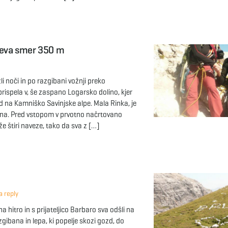
ičeva smer 350 m
li noči in po razgibani vožnji preko
prispela v, še zaspano Logarsko dolino, kjer
ed na Kamniško Savinjske alpe. Mala Rinka, je
ana. Pred vstopom v prvotno načrtovano
 že štiri naveze, tako da sva z […]
 reply
na hitro in s prijateljico Barbaro sva odšli na
azgibana in lepa, ki popelje skozi gozd, do