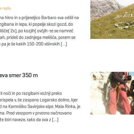
 reply
na hitro in s prijateljico Barbaro sva odšli na
azgibana in lepa, ki popelje skozi gozd, do
lišče( 2x), po kozjih( ovčjih-te se namreč
icah, prideš do zadnjega melišča, potem se
u pa je še kakih 150-200 višinskih […]
ičeva smer 350 m
li noči in po razgibani vožnji preko
prispela v, še zaspano Logarsko dolino, kjer
ed na Kamniško Savinjske alpe. Mala Rinka, je
ana. Pred vstopom v prvotno načrtovano
 že štiri naveze, tako da sva z […]