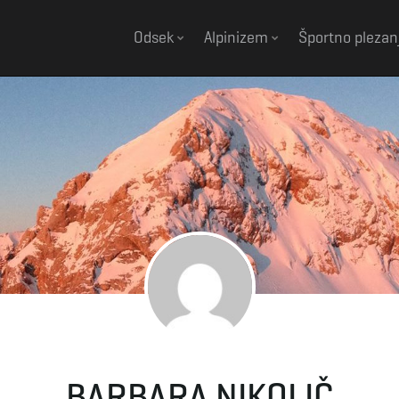
Odsek
Alpinizem
Športno plezan
BARBARA NIKOLIČ