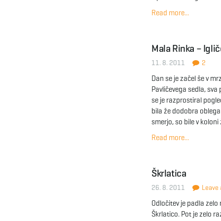
Read more...
Mala Rinka – Igl
11. 8. 2011
2
Dan se je začel še v mrz
Pavličevega sedla, sva 
se je razprostiral pogl
bila že dodobra obleg
smerjo, so bile v koloni
Read more...
Škrlatica
26. 8. 2011
Leave a
Odločitev je padla zelo 
Škrlatico. Pot je zelo r