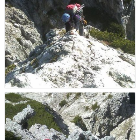
e
n
a
v
i