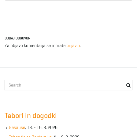
DODAJ ODGOVOR
Za objavo komentarja se morate
prijaviti
.
S
e
a
r
c
Tabori in dogodki
h
k
Gesause
, 13. - 16. 8. 2026
e
y