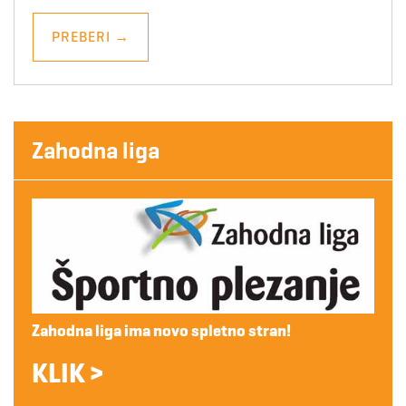
PREBERI
→
Zahodna liga
Zahodna liga ima novo spletno stran!
KLIK >