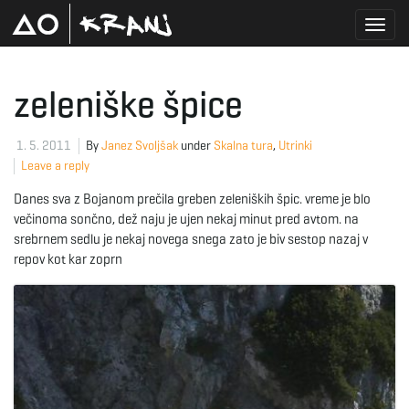
T
zeleniške špice
o
1. 5. 2011
By
Janez Svoljšak
under
Skalna tura
,
Utrinki
Leave a reply
Danes sva z Bojanom prečila greben zeleniških špic. vreme je blo
g
večinoma sončno, dež naju je ujen nekaj minut pred avtom. na
srebrnem sedlu je nekaj novega snega zato je biv sestop nazaj v
repov kot kar zoprn
g
l