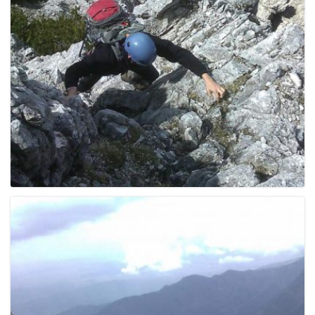
g
a
t
i
o
n