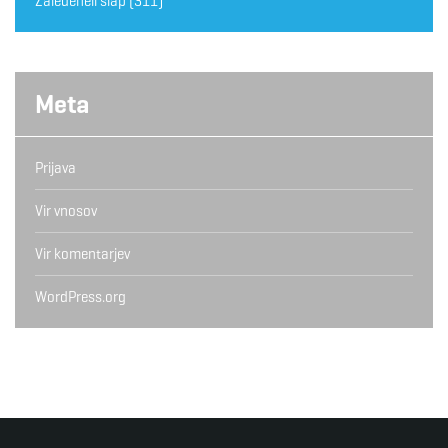
Zaledeneli slap
(311)
Meta
Prijava
Vir vnosov
Vir komentarjev
WordPress.org