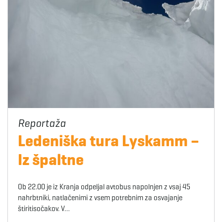
Ledeniška tura Lyskamm –
Iz špaltne
Ob 22.00 je iz Kranja odpeljal avtobus napolnjen z vsaj 45
nahrbtniki, natlačenimi z vsem potrebnim za osvajanje
štiritisočakov. V…