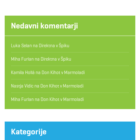
Nedavni komentarji
Luka Selan
na
Direktna v Špiku
Miha Furlan
na
Direktna v Špiku
Kamila Hollá
na
Don Kihot v Marmoladi
Nastja Vidic
na
Don Kihot v Marmoladi
Miha Furlan
na
Don Kihot v Marmoladi
Kategorije