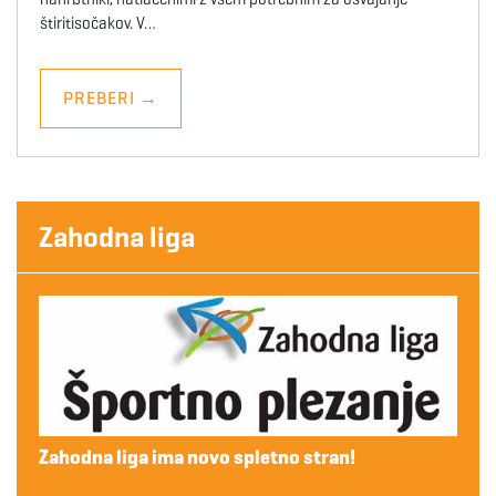
štiritisočakov. V…
PREBERI
→
Zahodna liga
Zahodna liga ima novo spletno stran!