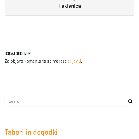
Paklenica
e
n
DODAJ ODGOVOR
Za objavo komentarja se morate
prijaviti
.
a
v
S
e
a
i
r
c
Tabori in dogodki
h