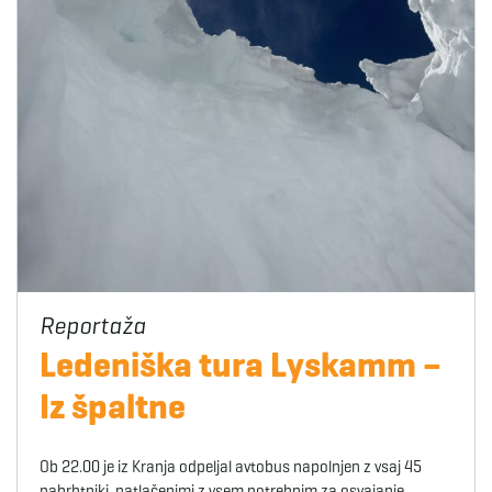
Ledeniška tura Lyskamm –
Iz špaltne
Ob 22.00 je iz Kranja odpeljal avtobus napolnjen z vsaj 45
nahrbtniki, natlačenimi z vsem potrebnim za osvajanje