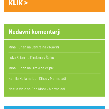
KLIK >
Nedavni komentarji
Miha Furlan
na
Centralna v Rjavini
Luka Selan
na
Direktna v Špiku
Miha Furlan
na
Direktna v Špiku
Kamila Hollá
na
Don Kihot v Marmoladi
Nastja Vidic
na
Don Kihot v Marmoladi