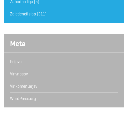
Zahodna liga
(5)
Zaledeneli slap
(311)
Meta
Prijava
Vir vnosov
Vir komentarjev
WordPress.org