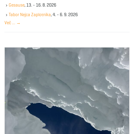
k
g
Gesause
, 13. - 16. 8. 2026
e
y
Tabor Nejca Zaplotnika
, 4. - 6. 9. 2026
w
Več …
→
o
a
r
d
t
i
o
n