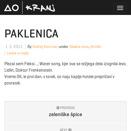
T
PAKLENICA
o
1. 5. 2011
By
Andrej Kecman
under
Skalna tura
,
Utrinki
Leave a reply
Plezal sem Fleksi…, Water song, kjer sva se težjega dela izognila levo,
g
Lidiin, Doktor Frenkenstein.
Vreme OK, le prvi dan, v torek, so naju kaplje hotele prepričati v
povratek.
g
PREVIOUS
zeleniške špice
l
NEXT