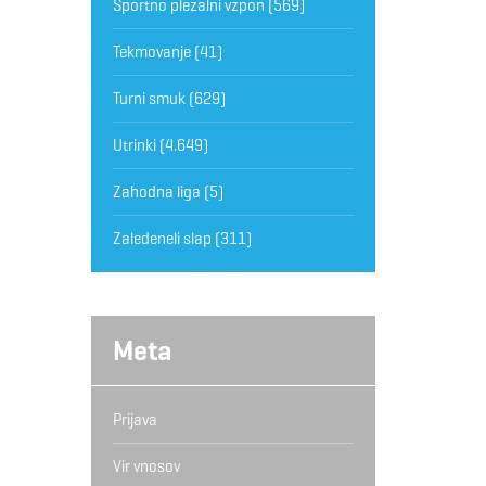
Športno plezalni vzpon
(569)
Tekmovanje
(41)
Turni smuk
(629)
Utrinki
(4.649)
Zahodna liga
(5)
Zaledeneli slap
(311)
Meta
Prijava
Vir vnosov