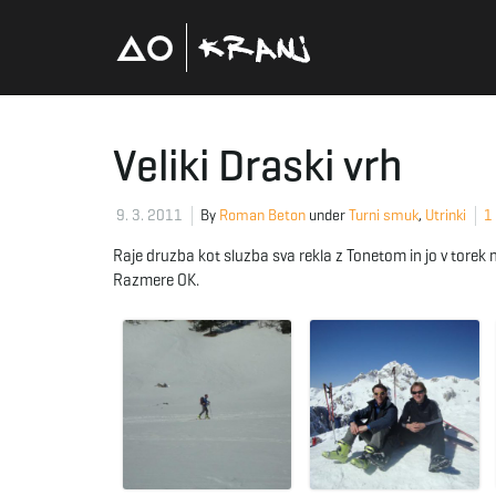
Veliki Draski vrh
9. 3. 2011
By
Roman Beton
under
Turni smuk
,
Utrinki
1
Raje druzba kot sluzba sva rekla z Tonetom in jo v torek
Razmere OK.