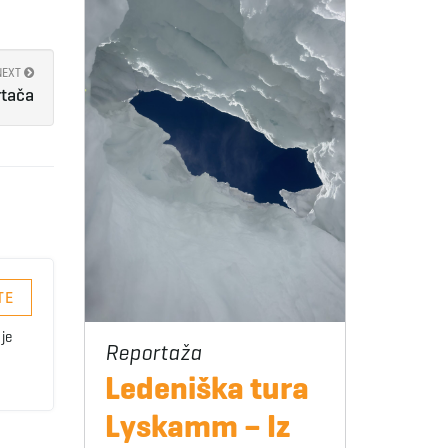
NEXT
rtača
TE
je
Ledeniška tura
Lyskamm – Iz