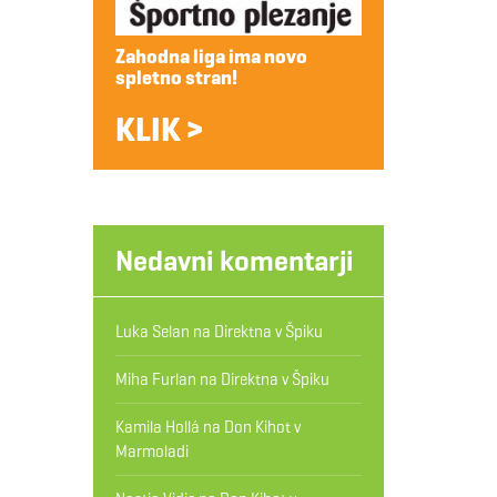
Zahodna liga ima novo
spletno stran!
KLIK >
Nedavni komentarji
Luka Selan
na
Direktna v Špiku
Miha Furlan
na
Direktna v Špiku
Kamila Hollá
na
Don Kihot v
Marmoladi