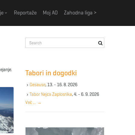
je
Reportaže
Moj AO
Zahodna liga >
S
e
a
r
c
ejanje.
Tabori in dogodki
h
k
Gesause
, 13. - 16. 8. 2026
e
y
Tabor Nejca Zaplotnika
, 4. - 6. 9. 2026
w
Več …
→
o
r
d