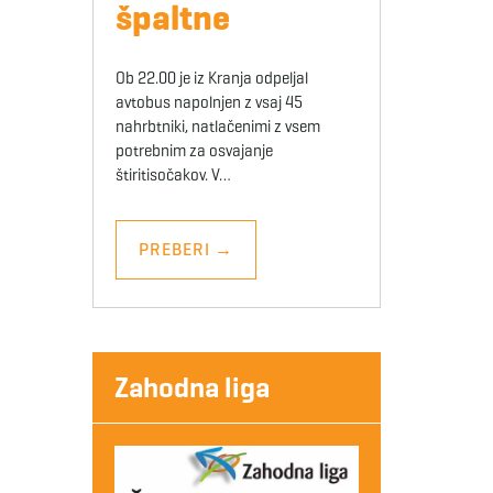
špaltne
Ob 22.00 je iz Kranja odpeljal
avtobus napolnjen z vsaj 45
nahrbtniki, natlačenimi z vsem
potrebnim za osvajanje
štiritisočakov. V…
PREBERI
→
Zahodna liga