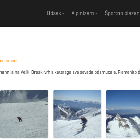
Odsek
Alpinizem
Športno plezan
 comment
 mahnila na Veliki Draski vrh s katerega sva seveda odsmucala. Plemenito d