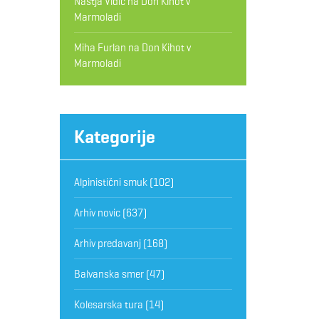
Nastja Vidic
na
Don Kihot v
Marmoladi
Miha Furlan
na
Don Kihot v
Marmoladi
Kategorije
Alpinistični smuk
(102)
Arhiv novic
(637)
Arhiv predavanj
(168)
Balvanska smer
(47)
Kolesarska tura
(14)