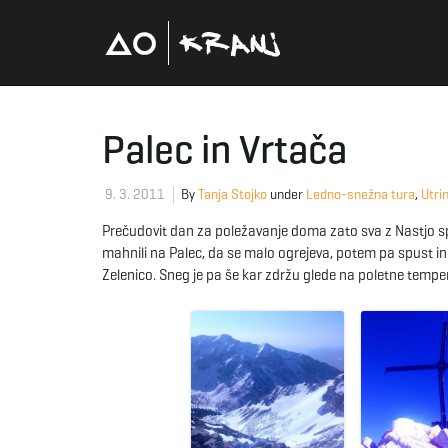
Palec in Vrtača
9. 3. 2011
By
Tanja Stojko
under
Ledno-snežna tura
,
Utrin
Prečudovit dan za poležavanje doma zato sva z Nastjo sp
mahnili na Palec, da se malo ogrejeva, potem pa spust in
Zelenico. Sneg je pa še kar zdržu glede na poletne temp