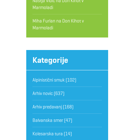
Nastja Vidic
na
Don Kihot v
Marmoladi
Miha Furlan
na
Don Kihot v
Marmoladi
Kategorije
Alpinistični smuk
(102)
Arhiv novic
(637)
Arhiv predavanj
(168)
Balvanska smer
(47)
Kolesarska tura
(14)