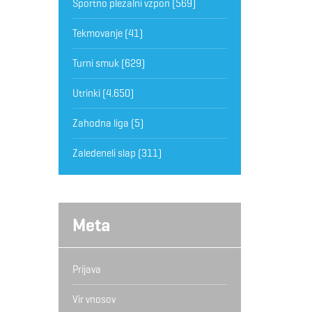
Športno plezalni vzpon
(569)
Tekmovanje
(41)
Turni smuk
(629)
Utrinki
(4.650)
Zahodna liga
(5)
Zaledeneli slap
(311)
Meta
Prijava
Vir vnosov