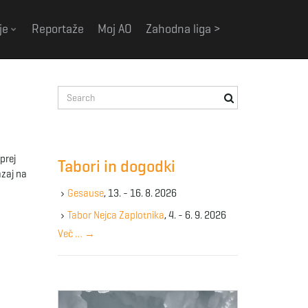
je
Reportaže
Moj AO
Zahodna liga >
S
e
a
r
c
prej
Tabori in dogodki
h
azaj na
k
Gesause
, 13. - 16. 8. 2026
e
y
Tabor Nejca Zaplotnika
, 4. - 6. 9. 2026
w
Več …
→
o
r
d