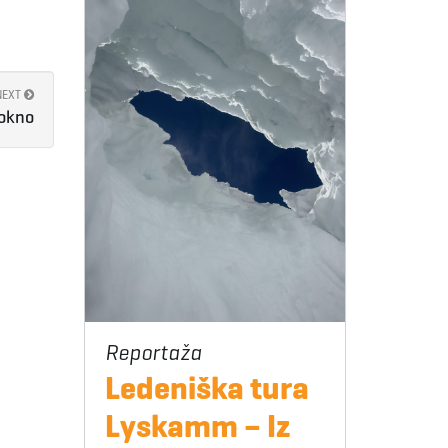
NEXT
 okno
Ledeniška tura
Lyskamm – Iz