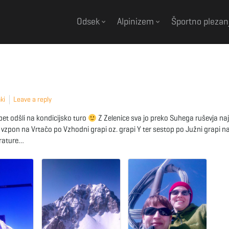
Odsek
Alpinizem
Športno plezan
ki
Leave a reply
et odšli na kondicijsko turo
Z Zelenice sva jo preko Suhega ruševja naj
 vzpon na Vrtačo po Vzhodni grapi oz. grapi Y ter sestop po Južni grapi n
erature…