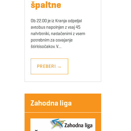
špaltne
Ob 22.00 je iz Kranja odpeljal
avtobus napolnjen z vsaj 45
nahrbtniki, natlačenimi z vsem
potrebnim za osvajanje
štiritisočakov. V…
PREBERI
→
Zahodna liga