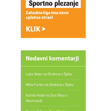
Zahodna liga ima novo
spletno stran!
KLIK >
Nedavni komentarji
Luka Selan
na
Direktna v Špiku
Miha Furlan
na
Direktna v Špiku
Kamila Hollá
na
Don Kihot v
Marmoladi