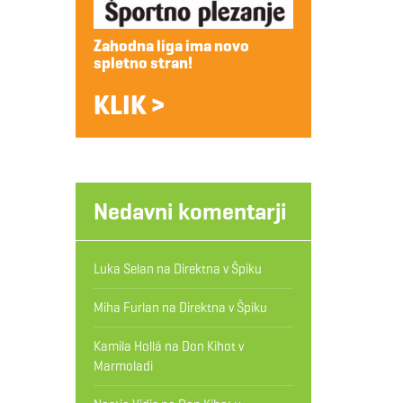
Zahodna liga ima novo
spletno stran!
KLIK >
Nedavni komentarji
Luka Selan
na
Direktna v Špiku
Miha Furlan
na
Direktna v Špiku
Kamila Hollá
na
Don Kihot v
Marmoladi