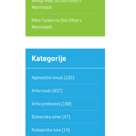
Nastja Vidic
na
Don Kihot v
Marmoladi
Miha Furlan
na
Don Kihot v
Marmoladi
Kategorije
Alpinistični smuk
(102)
Arhiv novic
(637)
Arhiv predavanj
(168)
Balvanska smer
(47)
Kolesarska tura
(14)