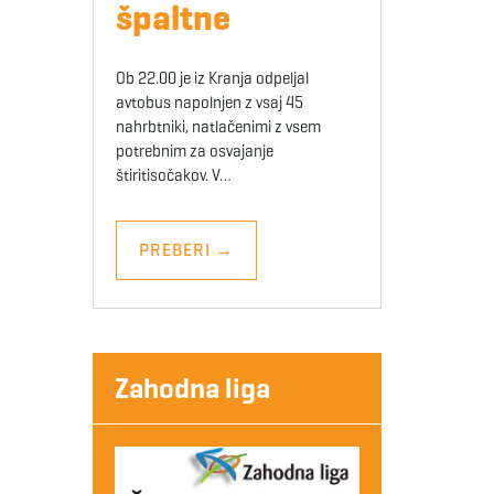
špaltne
Ob 22.00 je iz Kranja odpeljal
avtobus napolnjen z vsaj 45
nahrbtniki, natlačenimi z vsem
potrebnim za osvajanje
štiritisočakov. V…
PREBERI
→
Zahodna liga