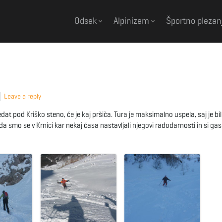
Odsek
Alpinizem
Športno plezan
Leave a reply
t pod Kriško steno, če je kaj pršiča. Tura je maksimalno uspela, saj je bil
da smo se v Krnici kar nekaj časa nastavljali njegovi radodarnosti in si gasil