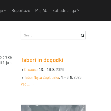
je
Reportaže
Moj AO
Zahodna liga >
S
e
a
r
c
o pršiča
Tabori in dogodki
h
i žejo s
k
Gesause
, 13. - 16. 8. 2026
e
y
Tabor Nejca Zaplotnika
, 4. - 6. 9. 2026
w
Več …
→
o
r
d