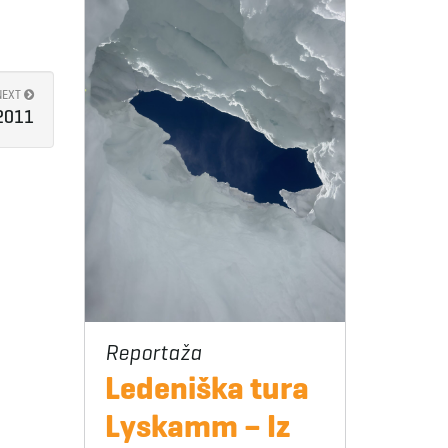
NEXT
 2011
Ledeniška tura
Lyskamm – Iz