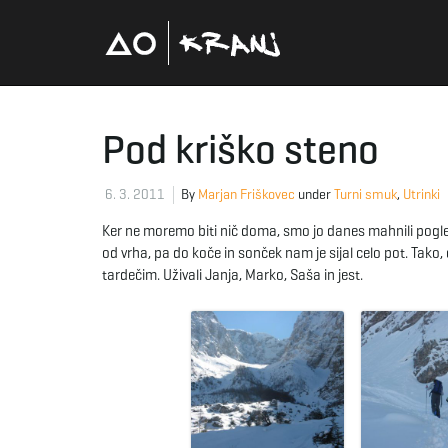
Pod kriško steno
6. 3. 2011
By
Marjan Friškovec
under
Turni smuk
,
Utrinki
Ker ne moremo biti nič doma, smo jo danes mahnili pogleda
od vrha, pa do koče in sonček nam je sijal celo pot. Tako, 
tardečim. Uživali Janja, Marko, Saša in jest.