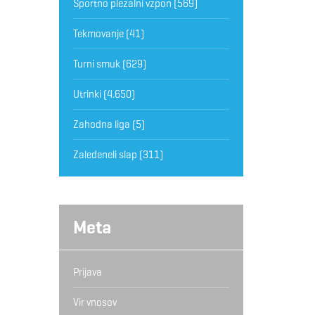
Športno plezalni vzpon
(569)
Tekmovanje
(41)
Turni smuk
(629)
Utrinki
(4.650)
Zahodna liga
(5)
Zaledeneli slap
(311)
Meta
Prijava
Vir vnosov