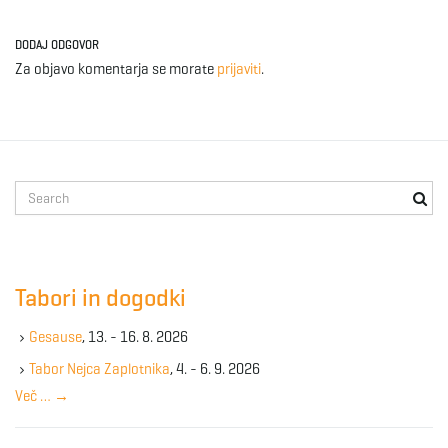
DODAJ ODGOVOR
Za objavo komentarja se morate
prijaviti
.
S
e
a
r
c
Tabori in dogodki
h
k
Gesause
, 13. - 16. 8. 2026
e
y
Tabor Nejca Zaplotnika
, 4. - 6. 9. 2026
w
Več …
→
o
r