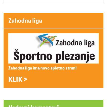
Zahodna liga
Zahodna liga ima novo spletno stran!
KLIK >