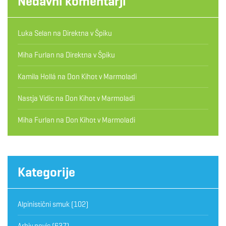
Nedavni komentarji
Luka Selan
na
Direktna v Špiku
Miha Furlan
na
Direktna v Špiku
Kamila Hollá
na
Don Kihot v Marmoladi
Nastja Vidic
na
Don Kihot v Marmoladi
Miha Furlan
na
Don Kihot v Marmoladi
Kategorije
Alpinistični smuk
(102)
Arhiv novic
(637)