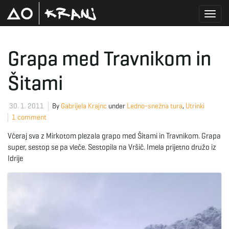
T
Grapa med Travnikom in
Šitami
o
30. 1. 2011
By
Gabrijela Krajnc
under
Ledno-snežna tura
,
Utrinki
1 comment
g
Včeraj sva z Mirkotom plezala grapo med Šitami in Travnikom. Grapa
super, sestop se pa vleče. Sestopila na Vršič. Imela prijetno družo iz
Idrije
g
l