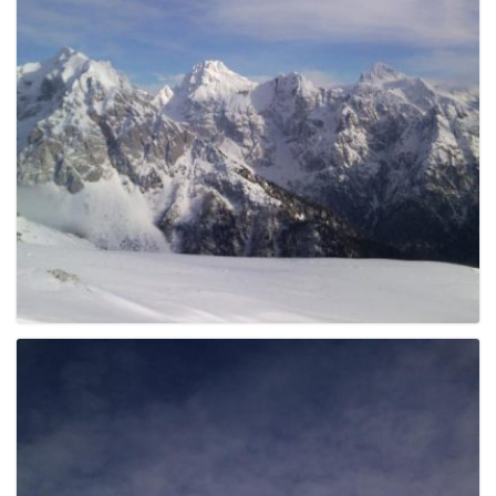
g
a
t
i
o
n