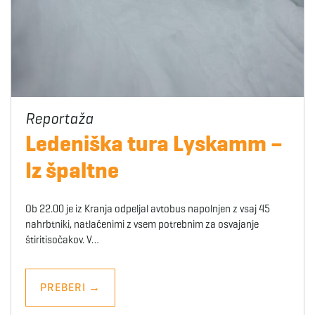
Ledeniška tura Lyskamm –
Iz špaltne
Ob 22.00 je iz Kranja odpeljal avtobus napolnjen z vsaj 45
nahrbtniki, natlačenimi z vsem potrebnim za osvajanje
štiritisočakov. V…
PREBERI
→