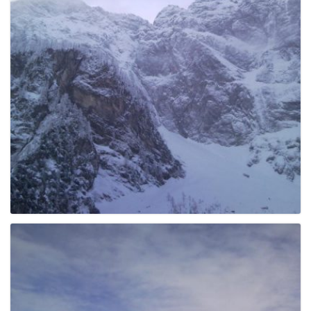
e
n
a
v
i