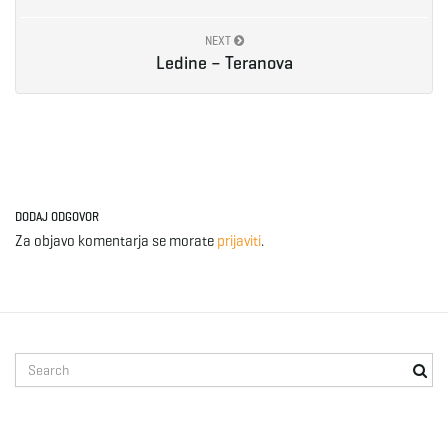
e
NEXT
Ledine – Teranova
n
a
DODAJ ODGOVOR
Za objavo komentarja se morate
prijaviti
.
v
S
i
e
a
r