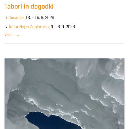
c
g
Tabori in dogodki
h
k
Gesause
, 13. - 16. 8. 2026
e
y
Tabor Nejca Zaplotnika
, 4. - 6. 9. 2026
a
w
Več …
→
o
r
d
t
i
o
n