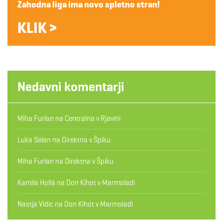
Zahodna liga ima novo spletno stran!
KLIK >
Nedavni komentarji
Miha Furlan
na
Centralna v Rjavini
Luka Selan
na
Direktna v Špiku
Miha Furlan
na
Direktna v Špiku
Kamila Hollá
na
Don Kihot v Marmoladi
Nastja Vidic
na
Don Kihot v Marmoladi