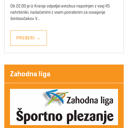
Ob 22.00 je iz Kranja odpeljal avtobus napolnjen z vsaj 45
nahrbtniki, natlačenimi z vsem potrebnim za osvajanje
štiritisočakov. V…
PREBERI
→
Zahodna liga