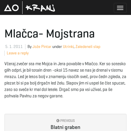
T
Mlačca- Mojstrana
o
5. 1. 2011
By
Jože Pintar
under
Utrinki
,
Zaledeneli slap
Leave a reply
Včeraj zvečer sta me Mojca in Jera povabile v Mlačco. Ker so sotesko
g
glih odprl, je bil totaln dren -okol 15 navez se nas je drenal v tistmu
mrazu. Led je letos bolj v znamenju tisočih sveč, prov čedn zgleda, za
plezat bi si pa bolj drgačn led želu. Slapov jim ni uspel še čist spucat,
zato so sveče kr mal dol letele. Drgač smo pa vsi užival, pa še
g
pohvala Pavlnu za negov garane.
l
PREVIOUS
Blatni graben