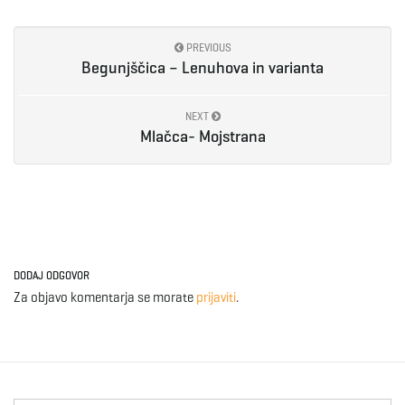
e
PREVIOUS
Begunjščica – Lenuhova in varianta
n
NEXT
Mlačca- Mojstrana
a
v
DODAJ ODGOVOR
Za objavo komentarja se morate
prijaviti
.
i