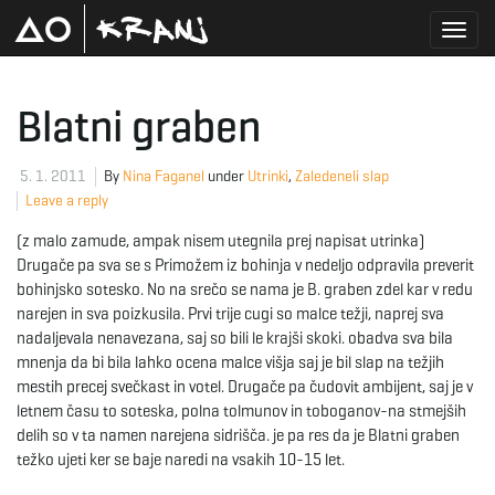
T
Blatni graben
o
5. 1. 2011
By
Nina Faganel
under
Utrinki
,
Zaledeneli slap
Leave a reply
(z malo zamude, ampak nisem utegnila prej napisat utrinka)
g
Drugače pa sva se s Primožem iz bohinja v nedeljo odpravila preverit
bohinjsko sotesko. No na srečo se nama je B. graben zdel kar v redu
narejen in sva poizkusila. Prvi trije cugi so malce težji, naprej sva
nadaljevala nenavezana, saj so bili le krajši skoki. obadva sva bila
g
mnenja da bi bila lahko ocena malce višja saj je bil slap na težjih
mestih precej svečkast in votel. Drugače pa čudovit ambijent, saj je v
letnem času to soteska, polna tolmunov in toboganov-na stmejših
delih so v ta namen narejena sidrišča. je pa res da je Blatni graben
l
težko ujeti ker se baje naredi na vsakih 10-15 let.