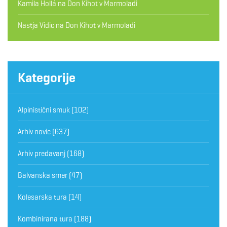
Kamila Hollá
na
Don Kihot v Marmoladi
Nastja Vidic
na
Don Kihot v Marmoladi
Kategorije
Alpinistični smuk
(102)
Arhiv novic
(637)
Arhiv predavanj
(168)
Balvanska smer
(47)
Kolesarska tura
(14)
Kombinirana tura
(188)