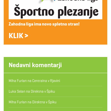
Zahodna liga ima novo spletno stran!
KLIK >
Nedavni komentarji
Miha Furlan
na
Centralna v Rjavini
Luka Selan
na
Direktna v Špiku
Miha Furlan
na
Direktna v Špiku