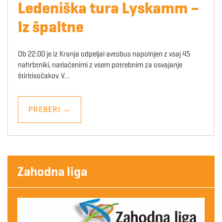
Ledeniška tura Lyskamm –
Iz špaltne
Ob 22.00 je iz Kranja odpeljal avtobus napolnjen z vsaj 45
nahrbtniki, natlačenimi z vsem potrebnim za osvajanje
štiritisočakov. V…
PREBERI
→
Zahodna liga