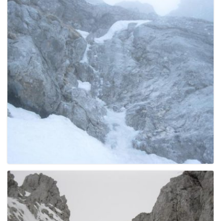
g
a
t
i
o
n