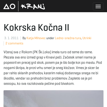
T
Kokrska Kočna II
o
3. 1. 2011
By
Katja Mihovec
under
Ledno-snežna tura
,
Utrinki
2 comments
Včeraj sva z Rokom (PK Šk.Loka) imela turo od teme do teme.
g
Plezala sva eno izmed grap v Krvavi peči. Začetek smeri nama je
popestril en precej grd skok, potem pa je šlo bolje kot po maslu. Pod
nogami škripa, le proti vrhu smeri je sneg kložast. Vmes je sicer še
par rahlo sklanih prehodov, katerim nekaj dodatnega snega ne bi
g
škodilo, vendar so prehodni brez problemov. Zapletlo se je pri
sestopu, ko sva raziskovala pečine pod bivakom.
l