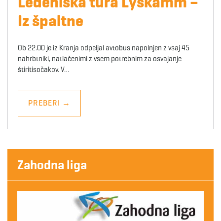
Ledeniška tura Lyskamm –
Iz špaltne
Ob 22.00 je iz Kranja odpeljal avtobus napolnjen z vsaj 45
nahrbtniki, natlačenimi z vsem potrebnim za osvajanje
štiritisočakov. V…
PREBERI
→
Zahodna liga