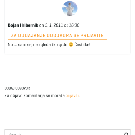
Bojan Hribernik
on
3. 1. 2011 at 16:30
ZA DODAJANJE ODGOVORA SE PRIJAVITE
No … sam sej ne zgleda tko grdo
Čestitke!
DODAJ ODGOVOR
Za objavo komentarja se morate
prijaviti
.
S