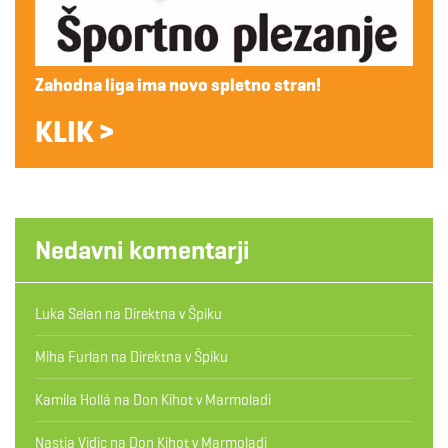
Zahodna liga ima novo spletno stran!
KLIK >
Nedavni komentarji
Luka Selan
na
Direktna v Špiku
Miha Furlan
na
Direktna v Špiku
Kamila Hollá
na
Don Kihot v Marmoladi
Nastja Vidic
na
Don Kihot v Marmoladi