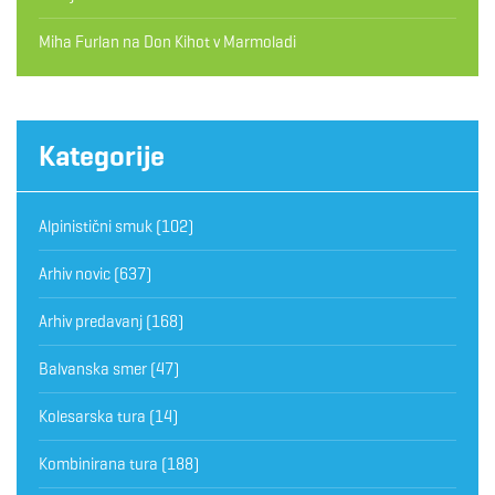
Miha Furlan
na
Don Kihot v Marmoladi
Kategorije
Alpinistični smuk
(102)
Arhiv novic
(637)
Arhiv predavanj
(168)
Balvanska smer
(47)
Kolesarska tura
(14)
Kombinirana tura
(188)