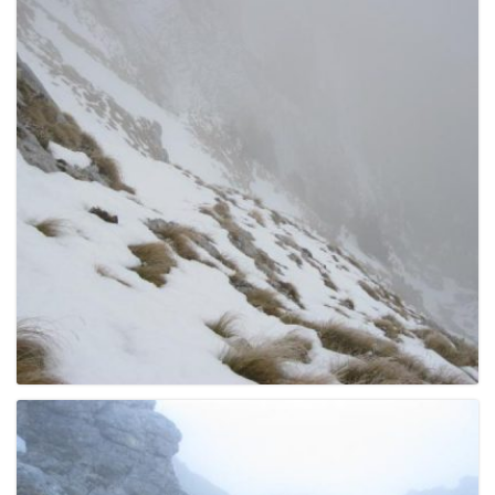
e
n
a
v
i