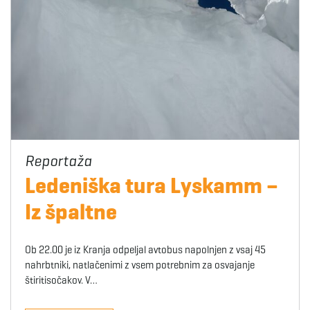
Ledeniška tura Lyskamm –
Iz špaltne
Ob 22.00 je iz Kranja odpeljal avtobus napolnjen z vsaj 45
nahrbtniki, natlačenimi z vsem potrebnim za osvajanje
štiritisočakov. V…