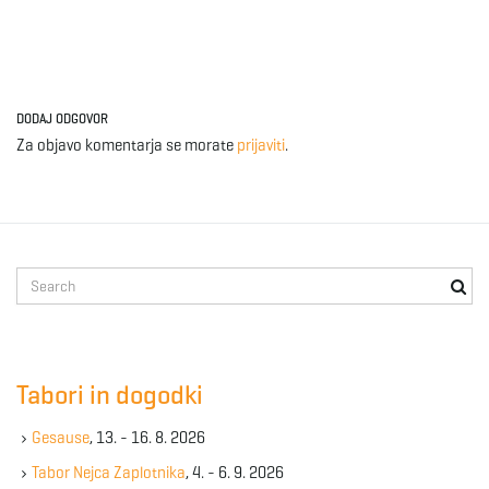
DODAJ ODGOVOR
Za objavo komentarja se morate
prijaviti
.
S
e
a
r
c
Tabori in dogodki
h
k
Gesause
, 13. - 16. 8. 2026
e
y
Tabor Nejca Zaplotnika
, 4. - 6. 9. 2026