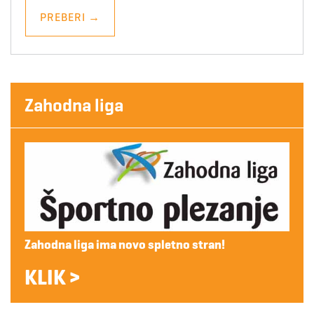
PREBERI
→
Zahodna liga
Zahodna liga ima novo spletno stran!
KLIK >