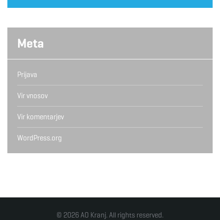
Meta
Prijava
Vir vnosov
Vir komentarjev
WordPress.org
© 2026 AO Kranj. All rights reserved.