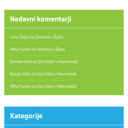
Nedavni komentarji
Luka Selan
na
Direktna v Špiku
Miha Furlan
na
Direktna v Špiku
Kamila Hollá
na
Don Kihot v Marmoladi
Nastja Vidic
na
Don Kihot v Marmoladi
Miha Furlan
na
Don Kihot v Marmoladi
Kategorije