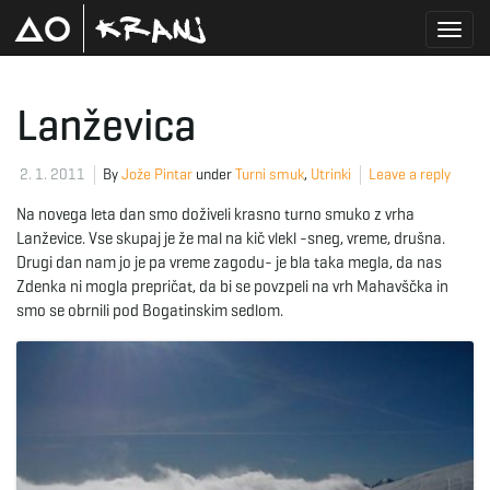
T
Lanževica
o
2. 1. 2011
By
Jože Pintar
under
Turni smuk
,
Utrinki
Leave a reply
Na novega leta dan smo doživeli krasno turno smuko z vrha
Lanževice. Vse skupaj je že mal na kič vlekl -sneg, vreme, drušna.
g
Drugi dan nam jo je pa vreme zagodu- je bla taka megla, da nas
Zdenka ni mogla prepričat, da bi se povzpeli na vrh Mahavščka in
smo se obrnili pod Bogatinskim sedlom.
g
l