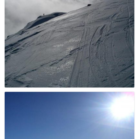
e
n
a
v
i