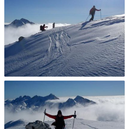
g
a
t
i
o
n