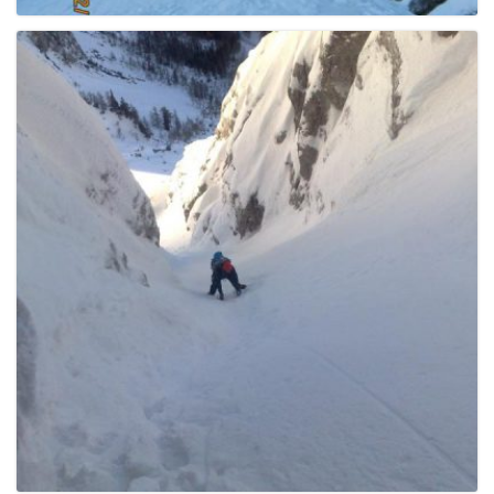
g
a
t
i
o
n