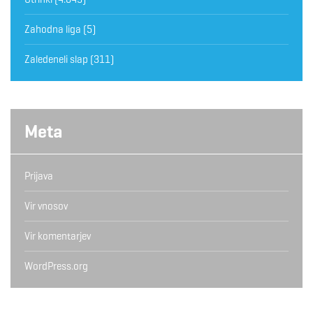
Zahodna liga
(5)
Zaledeneli slap
(311)
Meta
Prijava
Vir vnosov
Vir komentarjev
WordPress.org