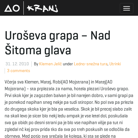
T
Uroševa grapa – Nad
Šitoma glava
o
31. 12. 2010
By
Klemen Jelič
under
Ledno-snežna tura
,
Utrinki
3 comments
g
Včerja sva Klemen, Matej, Robi(AO Mojstrana) in Matej(AO
Mojstrana) – sta prplezala za nama, hotela plezati Uroševo grapo.
Prvi skok kjer je zagozden balvan je bil narejen dobro, v sami grapi pa
g
je ponekod napihan sneg nekje pa tudi stiropor. No pol sva pa prlezla
do drugega skoka kjer je bla pa veselica. Skok je bil precej slabo zalit
na skali levo je sicer blo nekj ledu ampak je vse letel dol, poskušala
sva ga obidt po desni strani pa je blo vse napihan višje pa tut ni
l
zgledal nč kej prov prida tko da sva po treh poskusih se odločila da
obrneva. Med potjo sva srečala še kolega, ki sta se glede na