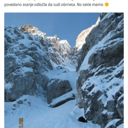
povedano stanje odločla da tudi obrneta. No takle mamo
e
n
a
v
i