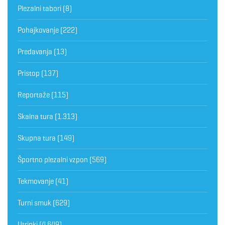
Plezalni tabori
(8)
Pohajkovanje
(222)
Predavanja
(13)
Pristop
(137)
Reportaže
(115)
Skalna tura
(1.313)
Skupna tura
(149)
Športno plezalni vzpon
(569)
Tekmovanje
(41)
Turni smuk
(629)
Utrinki
(4.649)