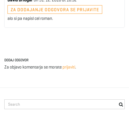
David Brlogar
on
31. 12. 2010 at 18:52
ZA DODAJANJE ODGOVORA SE PRIJAVITE
alo si pa napisl cel roman.
DODAJ ODGOVOR
Za objavo komentarja se morate
prijaviti
.
S
e
a
r
c