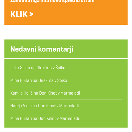
Zahodna liga ima novo spletno stran!
KLIK >
Nedavni komentarji
Luka Selan
na
Direktna v Špiku
Miha Furlan
na
Direktna v Špiku
Kamila Hollá
na
Don Kihot v Marmoladi
Nastja Vidic
na
Don Kihot v Marmoladi
Miha Furlan
na
Don Kihot v Marmoladi