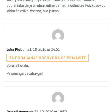
Takle je bilo, sneg pri prečki v desno pa tudi ni dajal nobene
opore, tako da je bil obrat edina pametna odločitev. Poizkusov bo
lahko še veliko. Vseeno, bilo je lepo.
Luka Plut
on
31. 12. 2010 at 14:51
ZA DODAJANJE ODGOVORA SE PRIJAVITE
Gora ni hotela.
Pa srečnga pa zdravga!