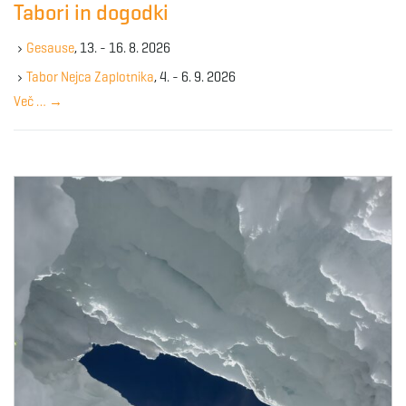
Tabori in dogodki
h
k
Gesause
, 13. - 16. 8. 2026
e
y
Tabor Nejca Zaplotnika
, 4. - 6. 9. 2026
w
Več …
→
o
r
d