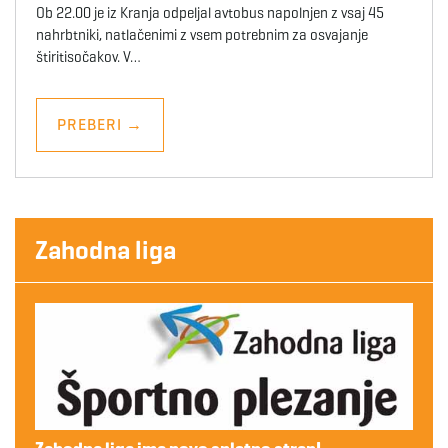
Ob 22.00 je iz Kranja odpeljal avtobus napolnjen z vsaj 45
nahrbtniki, natlačenimi z vsem potrebnim za osvajanje
štiritisočakov. V…
PREBERI
→
Zahodna liga