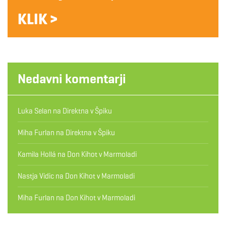
KLIK >
Nedavni komentarji
Luka Selan
na
Direktna v Špiku
Miha Furlan
na
Direktna v Špiku
Kamila Hollá
na
Don Kihot v Marmoladi
Nastja Vidic
na
Don Kihot v Marmoladi
Miha Furlan
na
Don Kihot v Marmoladi