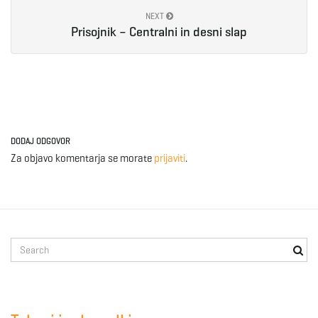
NEXT
e
Prisojnik – Centralni in desni slap
n
DODAJ ODGOVOR
a
Za objavo komentarja se morate
prijaviti
.
v
S
e
i
a
r
c