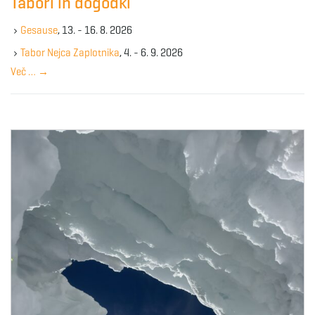
Tabori in dogodki
h
g
k
Gesause
, 13. - 16. 8. 2026
e
y
Tabor Nejca Zaplotnika
, 4. - 6. 9. 2026
w
a
Več …
→
o
r
d
t
i
o
n