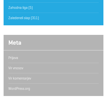
Zahodna liga
(5)
Zaledeneli slap
(311)
Meta
Prijava
Vir vnosov
Vir komentarjev
WordPress.org