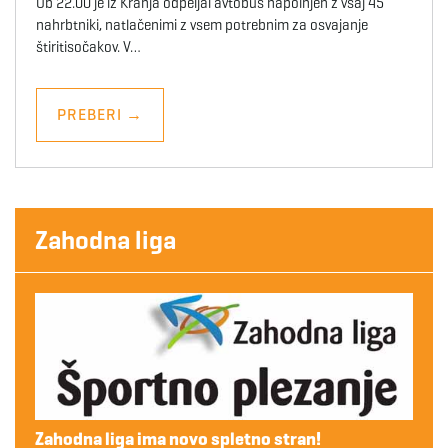
Ob 22.00 je iz Kranja odpeljal avtobus napolnjen z vsaj 45
nahrbtniki, natlačenimi z vsem potrebnim za osvajanje
štiritisočakov. V…
PREBERI
→
Zahodna liga
Zahodna liga ima novo spletno stran!