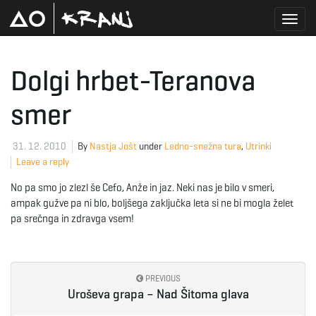
T
Dolgi hrbet-Teranova
smer
o
31. 12. 2010
By
Nastja Jošt
under
Ledno-snežna tura
,
Utrinki
Leave a reply
g
No pa smo jo zlezl še Cefo, Anže in jaz. Neki nas je bilo v smeri,
ampak gužve pa ni blo, boljšega zaključka leta si ne bi mogla želet
pa srečnga in zdravga vsem!
g
PREVIOUS
l
Uroševa grapa – Nad Šitoma glava