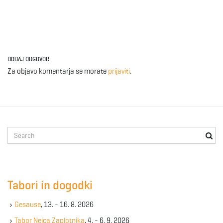
DODAJ ODGOVOR
Za objavo komentarja se morate
prijaviti
.
S
e
a
r
c
Tabori in dogodki
h
k
Gesause
, 13. - 16. 8. 2026
e
y
Tabor Nejca Zaplotnika
, 4. - 6. 9. 2026