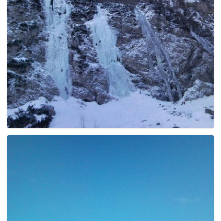
e
n
a
v
i