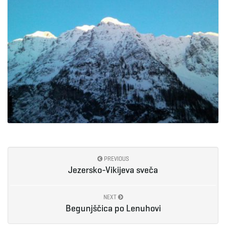
g
a
t
i
PREVIOUS
Jezersko-Vikijeva sveča
o
NEXT
Begunjščica po Lenuhovi
n