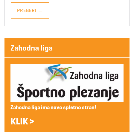
PREBERI
→
Zahodna liga
Zahodna liga ima novo spletno stran!
KLIK >