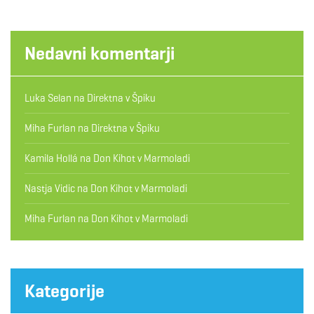
Nedavni komentarji
Luka Selan
na
Direktna v Špiku
Miha Furlan
na
Direktna v Špiku
Kamila Hollá
na
Don Kihot v Marmoladi
Nastja Vidic
na
Don Kihot v Marmoladi
Miha Furlan
na
Don Kihot v Marmoladi
Kategorije