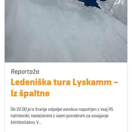
Ledeniška tura Lyskamm –
Iz špaltne
Ob 22.00 je iz Kranja odpeljal avtobus napolnjen z vsaj 45
nahrbtniki, natlačenimi z vsem potrebnim za osvajanje
štiritisočakov. V…