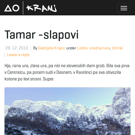
T
Tamar -slapovi
o
29. 12. 2010
By
Gabrijela Krajnc
under
Ledno-snežna tura
,
Utrinki
Leave a reply
Hja, rana ura, zlata ura, pa niti ne slovenskih dam grob. Bila sva prva
g
v Centralcu, pa potem tudi v Desnem, v Rastlinci pa sva obvozila
kolone po levi strani. Super.
g
l