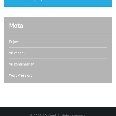
Meta
Prijava
Vir vnosov
Vir komentarjev
WordPress.org
© 2026 AO Kranj. All rights reserved.