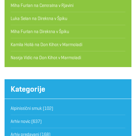
Miha Furlan
na
Centralna v Rjavini
Luka Selan
na
Direktna v Špiku
Miha Furlan
na
Direktna v Špiku
Kamila Hollá
na
Don Kihot v Marmoladi
Nastja Vidic
na
Don Kihot v Marmoladi
Kategorije
Alpinistični smuk
(102)
Arhiv novic
(637)
Arhiv predavanj
(168)