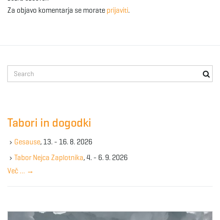
Za objavo komentarja se morate
prijaviti
.
S
e
a
r
c
Tabori in dogodki
h
k
Gesause
, 13. - 16. 8. 2026
e
y
Tabor Nejca Zaplotnika
, 4. - 6. 9. 2026
w
Več …
→
o
r
d