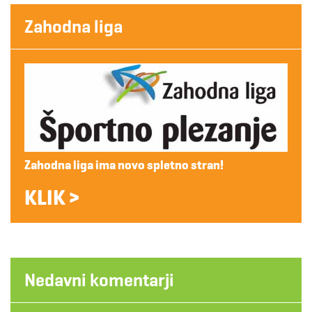
Zahodna liga
Zahodna liga ima novo spletno stran!
KLIK >
Nedavni komentarji