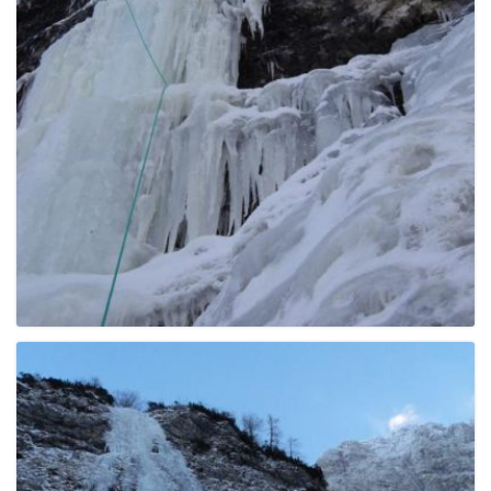
g
a
t
i
o
n