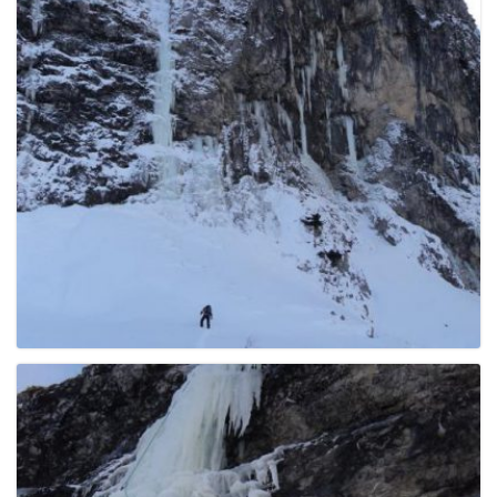
e
n
a
v
i