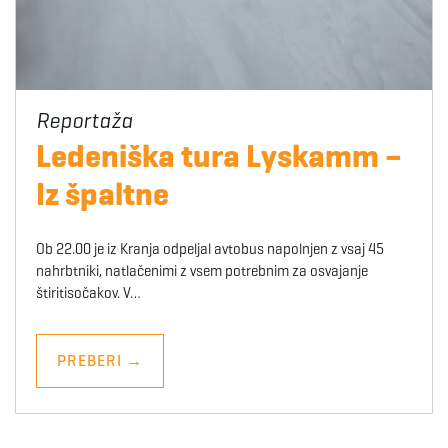
Ledeniška tura Lyskamm –
Iz špaltne
Ob 22.00 je iz Kranja odpeljal avtobus napolnjen z vsaj 45
nahrbtniki, natlačenimi z vsem potrebnim za osvajanje
štiritisočakov. V…
PREBERI
→