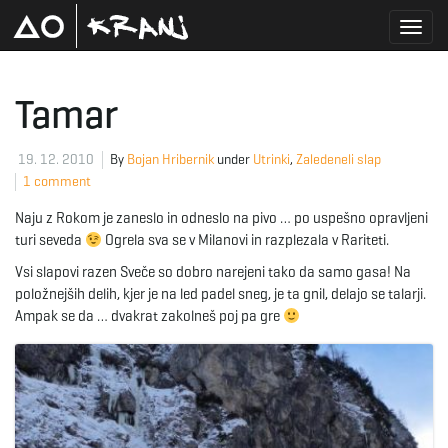
T
Tamar
o
19. 12. 2010
By
Bojan Hribernik
under
Utrinki
,
Zaledeneli slap
1 comment
Naju z Rokom je zaneslo in odneslo na pivo … po uspešno opravljeni
g
turi seveda
Ogrela sva se v Milanovi in razplezala v Rariteti.
Vsi slapovi razen Sveče so dobro narejeni tako da samo gasa! Na
položnejših delih, kjer je na led padel sneg, je ta gnil, delajo se talarji.
Ampak se da … dvakrat zakolneš poj pa gre
g
l