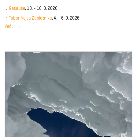
k
Gesause
, 13. - 16. 8. 2026
e
y
Tabor Nejca Zaplotnika
, 4. - 6. 9. 2026
w
Več …
→
o
r
d