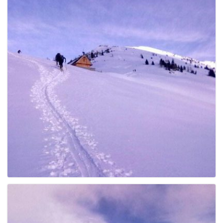
g
a
t
i
o
n