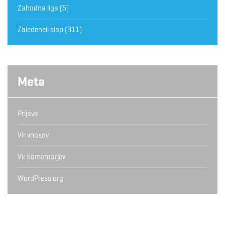
Zahodna liga
(5)
Zaledeneli slap
(311)
Meta
Prijava
Vir vnosov
Vir komentarjev
WordPress.org