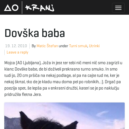
T
Dovška baba
o
19. 12. 2010
By
Matic Štefan
under
Turni smuk
,
Utrinki
Leave a reply
Mojca (AO Ljubljana), Joža in jest ter tebi nič meni nič smo zagrizli u
g
klanc Dovške babe, de bi doživeli prekrasno turno smuko. In smo
tudi jo, 20 cm pršiča na nekaj podlage, al pa na cajte tud ne, ker je
nekaj škrtal, tko de je kladu mau doma pel po robnikih, ;). Drgač pa
poezija spet, še lepša pa v enkratni družbi, kateri se je po naklučju
g
pridružila fletna Jera.
l