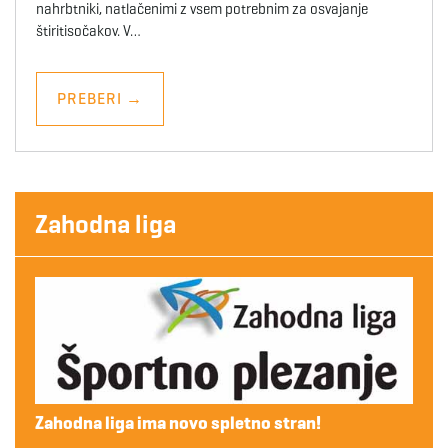
nahrbtniki, natlačenimi z vsem potrebnim za osvajanje
štiritisočakov. V…
PREBERI
→
Zahodna liga
Zahodna liga ima novo spletno stran!