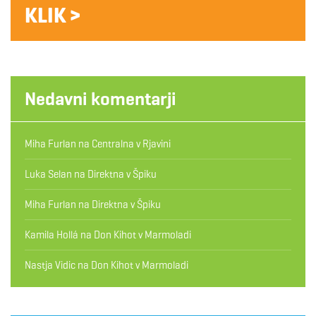
KLIK >
Nedavni komentarji
Miha Furlan
na
Centralna v Rjavini
Luka Selan
na
Direktna v Špiku
Miha Furlan
na
Direktna v Špiku
Kamila Hollá
na
Don Kihot v Marmoladi
Nastja Vidic
na
Don Kihot v Marmoladi