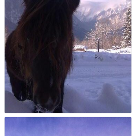
e
n
a
v
i