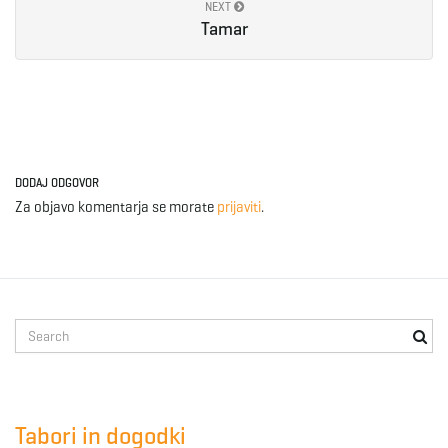
NEXT
Tamar
DODAJ ODGOVOR
Za objavo komentarja se morate
prijaviti
.
S
e
a
r
c
Tabori in dogodki
h