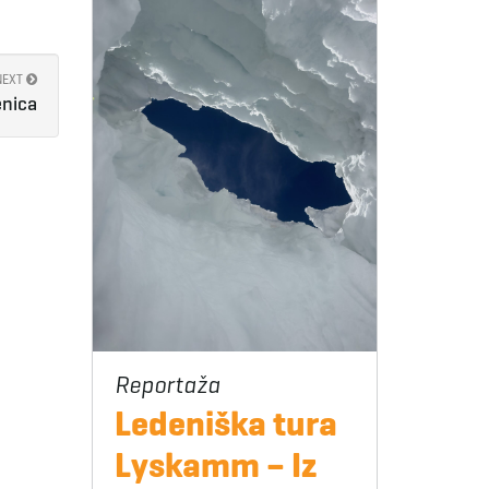
NEXT
enica
Ledeniška tura
Lyskamm – Iz