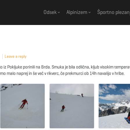
Odsek
Alpinizem
Športno plezan
Leave a reply
o iz Pokljuke porinili na Brda. Smuka je bila odlična, kljub visokim temper
smo malo naprej in še več v rikverc, če prekmurci ob 14h navalijo v hribe.