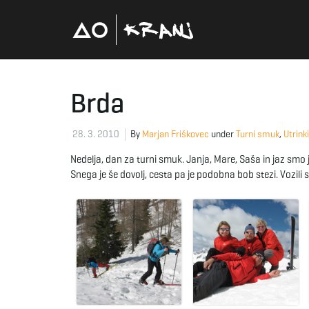
Brda
28. 3. 2010
By
Marjan Friškovec
under
Turni smuk
,
Utrinki
Nedelja, dan za turni smuk. Janja, Mare, Saša in jaz smo j
Snega je še dovolj, cesta pa je podobna bob stezi. Vozili 