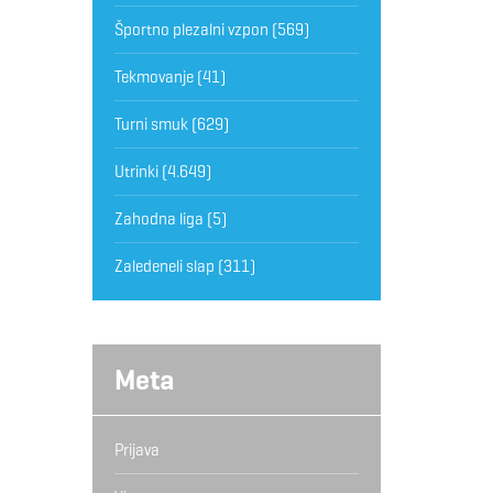
Športno plezalni vzpon
(569)
Tekmovanje
(41)
Turni smuk
(629)
Utrinki
(4.649)
Zahodna liga
(5)
Zaledeneli slap
(311)
Meta
Prijava