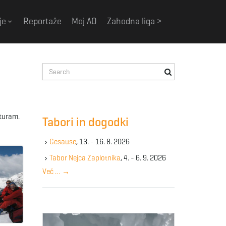
je
Reportaže
Moj AO
Zahodna liga >
S
e
a
r
c
aturam.
Tabori in dogodki
h
k
Gesause
, 13. - 16. 8. 2026
e
y
Tabor Nejca Zaplotnika
, 4. - 6. 9. 2026
w
Več …
→
o
r
d