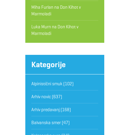
Miha Furlan
na
Don Kihot v
Marmoladi
Luka Murn
na
Don Kihot v
Marmoladi
Kategorije
Alpinistični smuk
(102)
Arhiv novic
(637)
Arhiv predavanj
(168)
Balvanska smer
(47)