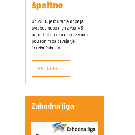
špaltne
Ob 22.00 je iz Kranja odpeljal
avtobus napolnjen z vsaj 45
nahrbtniki, natlačenimi z vsem
potrebnim za osvajanje
štiritisočakov. V…
PREBERI
→
Zahodna liga