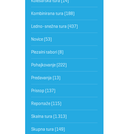
Kolesarska tura
(14)
Kombinirana tura
(188)
Ledno-snežna tura
(437)
Novice
(53)
Plezalni tabori
(8)
Pohajkovanje
(222)
Predavanja
(13)
Pristop
(137)
Reportaže
(115)
Skalna tura
(1.313)
Skupna tura
(149)