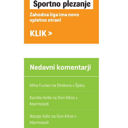
Zahodna liga ima novo
spletno stran!
KLIK >
Nedavni komentarji
Miha Furlan
na
Direktna v Špiku
Kamila Hollá
na
Don Kihot v
Marmoladi
Nastja Vidic
na
Don Kihot v
Marmoladi