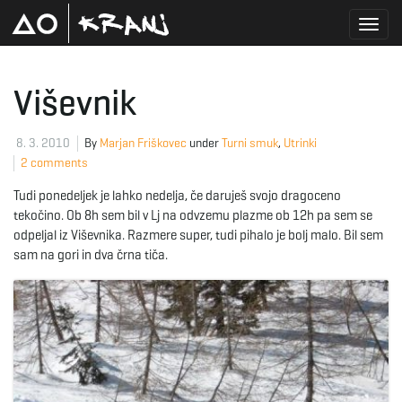
T
Viševnik
o
8. 3. 2010
By
Marjan Friškovec
under
Turni smuk
,
Utrinki
2 comments
Tudi ponedeljek je lahko nedelja, če daruješ svojo dragoceno
g
tekočino. Ob 8h sem bil v Lj na odvzemu plazme ob 12h pa sem se
odpeljal iz Viševnika. Razmere super, tudi pihalo je bolj malo. Bil sem
sam na gori in dva črna tiča.
g
l