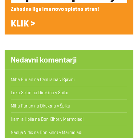
Zahodna liga ima novo spletno stran!
KLIK >
Nedavni komentarji
Miha Furlan
na
Centralna v Rjavini
Luka Selan
na
Direktna v Špiku
Miha Furlan
na
Direktna v Špiku
Kamila Hollá
na
Don Kihot v Marmoladi
Nastja Vidic
na
Don Kihot v Marmoladi