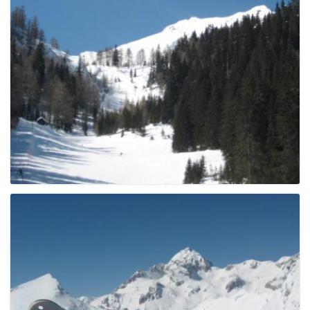
g
a
t
i
o
n