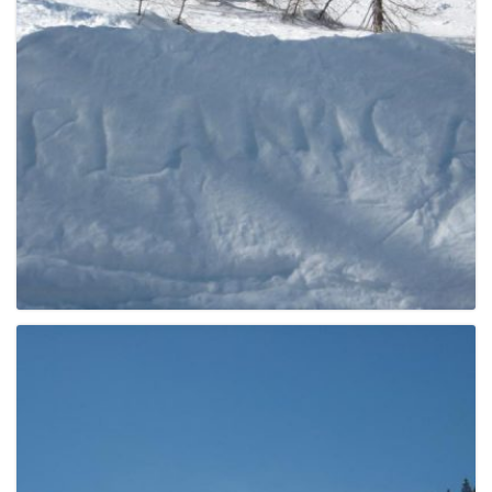
e
n
a
v
i