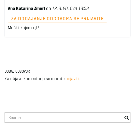
Ana Katarina Ziherl
on
12. 3. 2010 at 13:58
ZA DODAJANJE ODGOVORA SE PRIJAVITE
Moški, kajčmo ;P
DODAJ ODGOVOR
Za objavo komentarja se morate
prijaviti
.
S
e
a