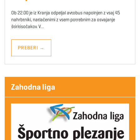
Ob 22.00 je iz Kranja odpeljal avtobus napolnjen z vsaj 45
nahrbtniki, natlačenimi z vsem potrebnim za osvajanje
štiritisočakov. V…
PREBERI
→
Zahodna liga