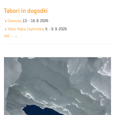
r
c
Tabori in dogodki
h
k
Gesause
, 13. - 16. 8. 2026
e
y
Tabor Nejca Zaplotnika
, 4. - 6. 9. 2026
w
Več …
→
o
r
d