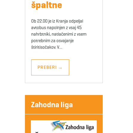
špaltne
Ob 22.00 je iz Kranja odpeljal
avtobus napolnjen z vsaj 45
nahrbtniki, natlačenimi z vsem
potrebnim za osvajanje
štiritisočakov. V…
PREBERI
→
Zahodna liga