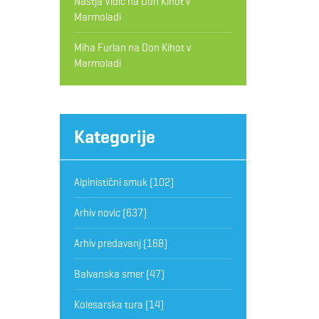
Nastja Vidic
na
Don Kihot v
Marmoladi
Miha Furlan
na
Don Kihot v
Marmoladi
Kategorije
Alpinistični smuk
(102)
Arhiv novic
(637)
Arhiv predavanj
(168)
Balvanska smer
(47)
Kolesarska tura
(14)