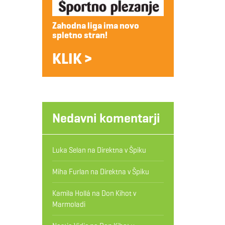
Zahodna liga ima novo
spletno stran!
KLIK >
Nedavni komentarji
Luka Selan
na
Direktna v Špiku
Miha Furlan
na
Direktna v Špiku
Kamila Hollá
na
Don Kihot v
Marmoladi