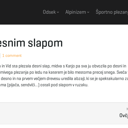
Odsek
Alpinizem
Športno plezan
desnim slapom
1 comment
n Vid sta plezala desni slap, midva s Katjo pa sva ju obvozila po desni in
imivega plezanja po ledu na katerem je bilo mestoma precej snega. Sveča 
 desno in na prvem večjem drevesu uredila abzajl, ki se je spektakularno z
krama (pijača, sendviči…) ostali pod slapom v ruzaku.
Ovčj