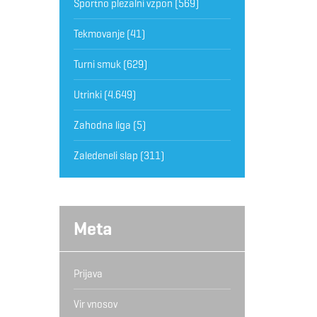
Športno plezalni vzpon
(569)
Tekmovanje
(41)
Turni smuk
(629)
Utrinki
(4.649)
Zahodna liga
(5)
Zaledeneli slap
(311)
Meta
Prijava
Vir vnosov