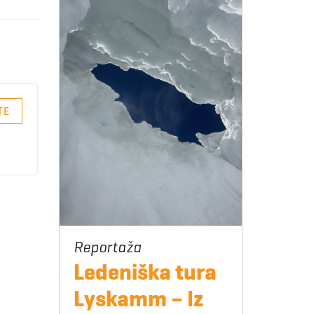
TE
Ledeniška tura
Lyskamm – Iz