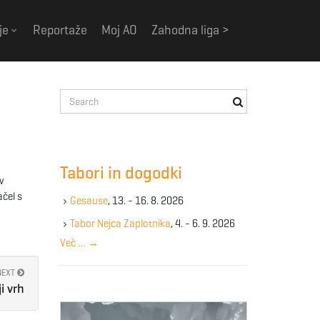
je
Reportaže
Moj AO
Zahodna liga >
S
e
a
r
c
Tabori in dogodki
h
v
k
ačel s
Gesause
, 13. - 16. 8. 2026
e
y
Tabor Nejca Zaplotnika
, 4. - 6. 9. 2026
w
Več …
→
o
r
NEXT
d
i vrh