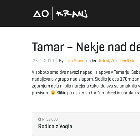
Tamar – Nekje nad 
25. 1. 2010
By
Luka Štusej
under
Utrinki
,
Zaledeneli slap
V soboto smo dve navezi napadli slapove v Tamarju. Seba i
nadaljevala v grapo nad slapom. Sledilo je cca 170m zan
zgornjem delu ni bila narejena tako, da sva se umaknila v
previsom
Slikic pa ni, ker so fotič, mobitel in ostala 
PREVIOUS
Rodica z Vogla