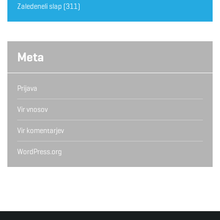
Zaledeneli slap
(311)
Meta
Prijava
Vir vnosov
Vir komentarjev
WordPress.org