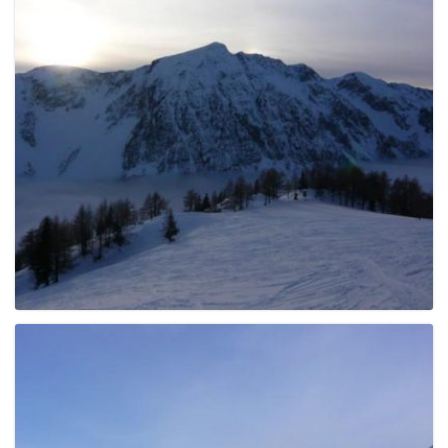
g
a
t
i
o
n