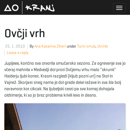
T
Ovčji vrh
o
25. 1. 2010
By
Ana Katarina Ziherl
under
Turni smuk
,
Utrinki
Leave a reply
Jupijeee, končno sva otvorila smučarsko sezono. Za ogrevanje sva jo
g
včeraj mahnila v Medvedji dol proti Ovčjemu vrhu malo “skrunit”
Haiderju ljubi konec. Krasni razgledi (kljub pozni uri) na Stol in
Vajnež. Skorjast sneg nama je dol grede delal težave in sva šla bolj
naravnost kot cikcak. Na ljubeljski cesti pa sva komaj dohajala
g
oldtimerje, ki so jo brez problema krivili levo in desno.
l