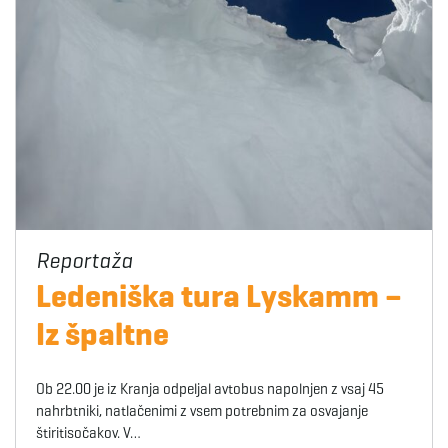
Ledeniška tura Lyskamm –
Iz špaltne
Ob 22.00 je iz Kranja odpeljal avtobus napolnjen z vsaj 45
nahrbtniki, natlačenimi z vsem potrebnim za osvajanje
štiritisočakov. V…