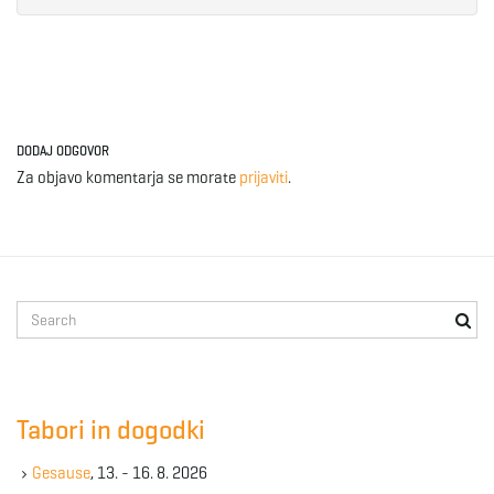
DODAJ ODGOVOR
Za objavo komentarja se morate
prijaviti
.
S
e
a
r
c
Tabori in dogodki
h
k
Gesause
, 13. - 16. 8. 2026
e