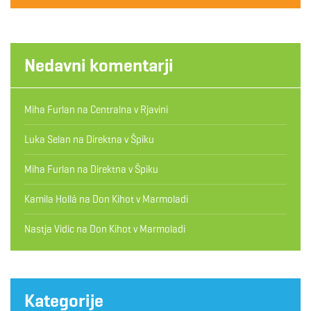
Nedavni komentarji
Miha Furlan
na
Centralna v Rjavini
Luka Selan
na
Direktna v Špiku
Miha Furlan
na
Direktna v Špiku
Kamila Hollá
na
Don Kihot v Marmoladi
Nastja Vidic
na
Don Kihot v Marmoladi
Kategorije