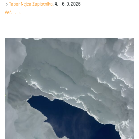
y
Tabor Nejca Zaplotnika
, 4. - 6. 9. 2026
w
Več …
→
o
r
d