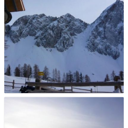
e
n
a
v
i