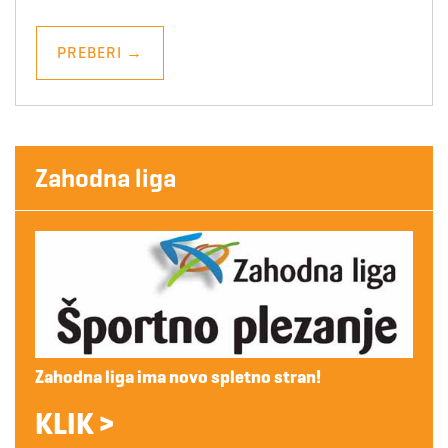
PREBERI
→
Zahodna liga
Zahodna liga ima novo spletno stran!
KLIK >